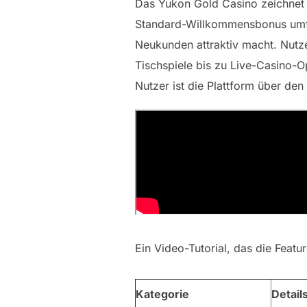
Das Yukon Gold Casino zeichnet s
Standard-Willkommensbonus umfa
Neukunden attraktiv macht. Nutze
Tischspiele bis zu Live-Casino-O
Nutzer ist die Plattform über de
Ein Video-Tutorial, das die Feat
Kategorie
Detail