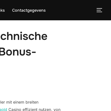
nks
Contactgegevens
TOGG
echnische
 Bonus-
er mit einem breiten
gold
Casino effizient nutzen, von