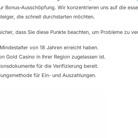
ur Bonus-Ausschöpfung. Wir konzentrieren uns auf die essen
steiger, die schnell durchstarten möchten.
 sicher, dass Sie diese Punkte beachten, um Probleme zu ve
Mindestalter von 18 Jahren erreicht haben.
n Gold Casino in Ihrer Region zugelassen ist.
tionsdokumente für die Verifizierung bereit.
hlungsmethode für Ein- und Auszahlungen.