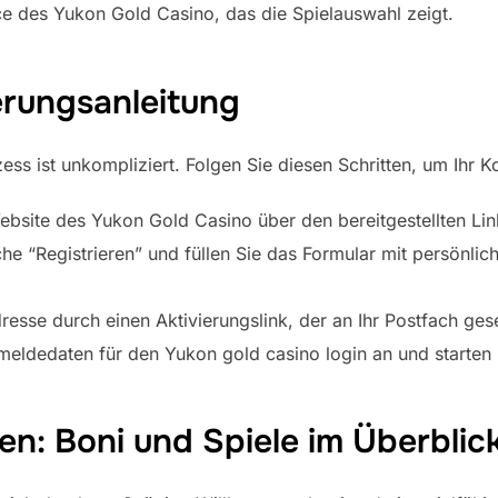
ace des Yukon Gold Casino, das die Spielauswahl zeigt.
erungsanleitung
ss ist unkompliziert. Folgen Sie diesen Schritten, um Ihr Ko
Website des Yukon Gold Casino über den bereitgestellten Lin
äche “Registrieren” und füllen Sie das Formular mit persönl
dresse durch einen Aktivierungslink, der an Ihr Postfach ges
meldedaten für den Yukon gold casino login an und starten 
en: Boni und Spiele im Überblic