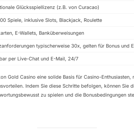
ationale Glücksspiellizenz (z.B. von Curacao)
0 Spiele, inklusive Slots, Blackjack, Roulette
karten, E-Wallets, Banküberweisungen
anforderungen typischerweise 30x, gelten für Bonus und E
bar per Live-Chat und E-Mail, 24/7
n Gold Casino eine solide Basis für Casino-Enthusiasten, 
orteilen. Indem Sie diese Schritte befolgen, können Sie di
twortungsbewusst zu spielen und die Bonusbedingungen st