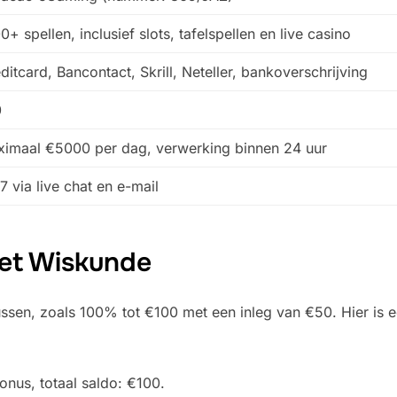
0+ spellen, inclusief slots, tafelspellen en live casino
ditcard, Bancontact, Skrill, Neteller, bankoverschrijving
0
imaal €5000 per dag, verwerking binnen 24 uur
7 via live chat en e-mail
et Wiskunde
sen, zoals 100% tot €100 met een inleg van €50. Hier is 
nus, totaal saldo: €100.