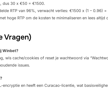
, dus 30 x €50 = €1500.
delde RTP van 96%, verwacht verlies: €1500 x (1 – 0.96) =
 met hoge RTP om de kosten te minimaliseren en lees altij
e Vragen)
ij Winbet?
ding, wis cache/cookies of reset je wachtwoord via “Wacht
houdende issues.
r?
-encryptie en heeft een Curacao-licentie, wat basisveiligheid 