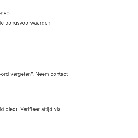
 €60.
d de bonusvoorwaarden.
woord vergeten”. Neem contact
biedt. Verifieer altijd via