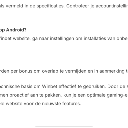
 vermeld in de specificaties. Controleer je accountinstelli
 op Android?
et website, ga naar instellingen om installaties van onbe
arden per bonus om overlap te vermijden en in aanmerking 
echnische basis om Winbet effectief te gebruiken. Door de
emen proactief aan te pakken, kun je een optimale gaming-erv
ële website voor de nieuwste features.