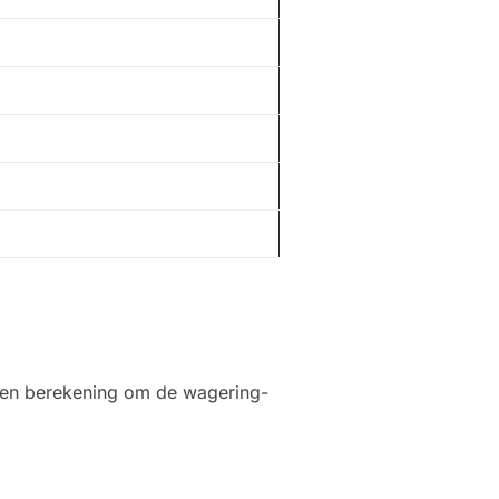
een berekening om de wagering-