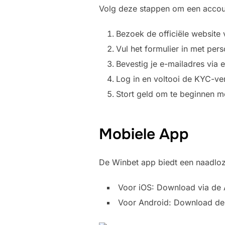
Volg deze stappen om een accoun
Bezoek de officiële website v
Vul het formulier in met pe
Bevestig je e-mailadres via e
Log in en voltooi de KYC-ver
Stort geld om te beginnen m
Mobiele App
De Winbet app biedt een naadloze 
Voor iOS: Download via de Ap
Voor Android: Download de 