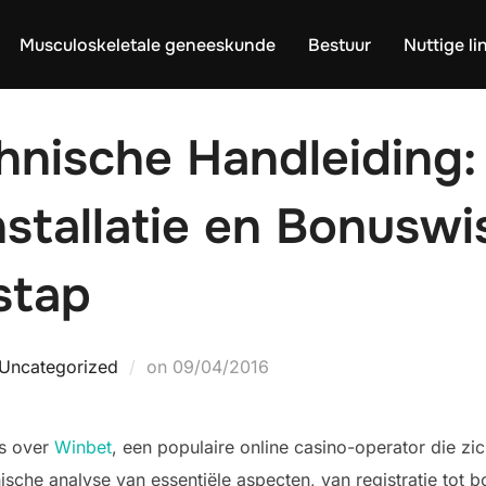
Musculoskeletale geneeskunde
Bestuur
Nuttige li
hnische Handleiding:
stallatie en Bonusw
stap
Geplaatst
Uncategorized
on
09/04/2016
op
s over
Winbet
, een populaire online casino-operator die zic
sche analyse van essentiële aspecten, van registratie tot b