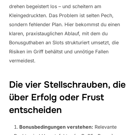
drehen begeistert los – und scheitern am
Kleingedruckten. Das Problem ist selten Pech,
sondern fehlender Plan. Hier bekommst du einen
klaren, praxistauglichen Ablauf, mit dem du
Bonusguthaben an Slots strukturiert umsetzt, die
Risiken im Griff behältst und unnötige Fallen
vermeidest.
Die vier Stellschrauben, die
über Erfolg oder Frust
entscheiden
Bonusbedingungen verstehen:
Relevante