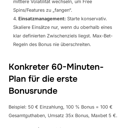
mittlere Volatilität wechseln, um Free
Spins/Features zu „fangen“.
Einsatzmanagement:
Starte konservativ.
Skaliere Einsätze nur, wenn du oberhalb eines
klar definierten Zwischenziels liegst. Max-Bet-
Regeln des Bonus nie überschreiten.
Konkreter 60-Minuten-
Plan für die erste
Bonusrunde
Beispiel: 50 € Einzahlung, 100 % Bonus = 100 €
Gesamtguthaben, Umsatz 35x Bonus, Maxbet 5 €.