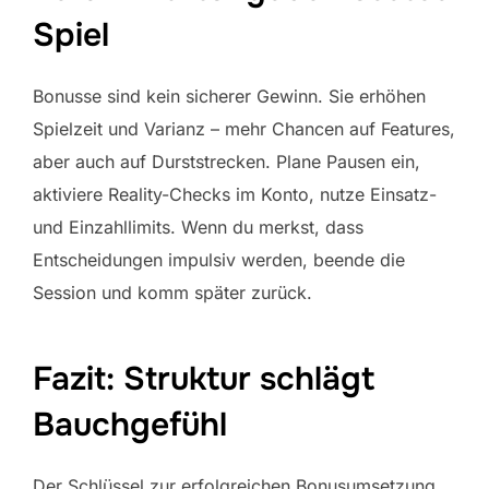
Spiel
Bonusse sind kein sicherer Gewinn. Sie erhöhen
Spielzeit und Varianz – mehr Chancen auf Features,
aber auch auf Durststrecken. Plane Pausen ein,
aktiviere Reality-Checks im Konto, nutze Einsatz-
und Einzahllimits. Wenn du merkst, dass
Entscheidungen impulsiv werden, beende die
Session und komm später zurück.
Fazit: Struktur schlägt
Bauchgefühl
Der Schlüssel zur erfolgreichen Bonusumsetzung