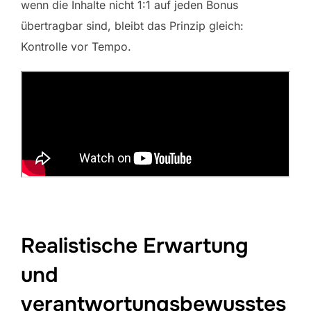
wenn die Inhalte nicht 1:1 auf jeden Bonus
übertragbar sind, bleibt das Prinzip gleich:
Kontrolle vor Tempo.
Realistische Erwartung
und
verantwortungsbewusstes