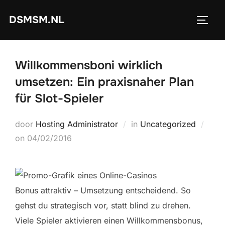
Ga
DSMSM.NL
naar
TOGGL
de
inhoud
Willkommensboni wirklich
umsetzen: Ein praxisnaher Plan
für Slot-Spieler
door
Hosting Administrator
in
Uncategorized
Geplaatst
on
04/02/2016
op
Bonus attraktiv – Umsetzung entscheidend. So
gehst du strategisch vor, statt blind zu drehen.
Viele Spieler aktivieren einen Willkommensbonus,