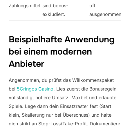
Zahlungsmittel
sind bonus-
oft
exkludiert.
ausgenommen
Beispielhafte Anwendung
bei einem modernen
Anbieter
Angenommen, du prüfst das Willkommenspaket
bei
5Gringos Casino
. Lies zuerst die Bonusregeln
vollständig, notiere Umsatz, Maxbet und erlaubte
Spiele. Lege dann dein Einsatzraster fest (Start
klein, Skalierung nur bei Überschuss) und halte
dich strikt an Stop-Loss/Take-Profit. Dokumentiere