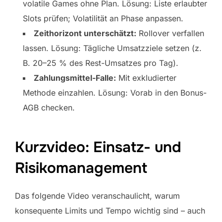
volatile Games ohne Plan. Lösung: Liste erlaubter
Slots prüfen; Volatilität an Phase anpassen.
Zeithorizont unterschätzt:
Rollover verfallen
lassen. Lösung: Tägliche Umsatzziele setzen (z.
B. 20–25 % des Rest-Umsatzes pro Tag).
Zahlungsmittel-Falle:
Mit exkludierter
Methode einzahlen. Lösung: Vorab in den Bonus-
AGB checken.
Kurzvideo: Einsatz- und
Risikomanagement
Das folgende Video veranschaulicht, warum
konsequente Limits und Tempo wichtig sind – auch