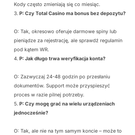
Kody często zmieniają się co miesiąc.
P: Czy Total Casino ma bonus bez depozytu?
O: Tak, okresowo oferuje darmowe spiny lub
pieniądze za rejestrację, ale sprawdź regulamin
pod kątem WR.
P: Jak długo trwa weryfikacja konta?
O: Zazwyczaj 24-48 godzin po przesłaniu
dokumentów. Support może przyspieszyć
proces w razie pilnej potrzeby.
P: Czy mogę grać na wielu urządzeniach
jednocześnie?
O: Tak, ale nie na tym samym koncie – może to