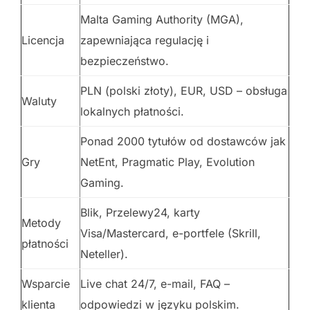
Malta Gaming Authority (MGA),
Licencja
zapewniająca regulację i
bezpieczeństwo.
PLN (polski złoty), EUR, USD – obsługa
Waluty
lokalnych płatności.
Ponad 2000 tytułów od dostawców jak
Gry
NetEnt, Pragmatic Play, Evolution
Gaming.
Blik, Przelewy24, karty
Metody
Visa/Mastercard, e-portfele (Skrill,
płatności
Neteller).
Wsparcie
Live chat 24/7, e-mail, FAQ –
klienta
odpowiedzi w języku polskim.