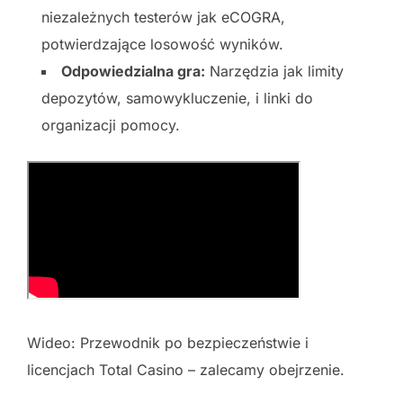
niezależnych testerów jak eCOGRA,
potwierdzające losowość wyników.
Odpowiedzialna gra:
Narzędzia jak limity
depozytów, samowykluczenie, i linki do
organizacji pomocy.
Wideo: Przewodnik po bezpieczeństwie i
licencjach Total Casino – zalecamy obejrzenie.