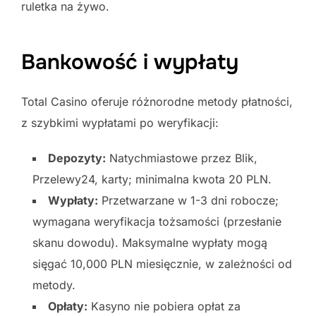
ruletka na żywo.
Bankowość i wypłaty
Total Casino oferuje różnorodne metody płatności,
z szybkimi wypłatami po weryfikacji:
Depozyty:
Natychmiastowe przez Blik,
Przelewy24, karty; minimalna kwota 20 PLN.
Wypłaty:
Przetwarzane w 1-3 dni robocze;
wymagana weryfikacja tożsamości (przesłanie
skanu dowodu). Maksymalne wypłaty mogą
sięgać 10,000 PLN miesięcznie, w zależności od
metody.
Opłaty:
Kasyno nie pobiera opłat za