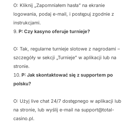
O: Kliknij „Zapomniałem hasła” na ekranie
logowania, podaj e-mail, i postępuj zgodnie z
instrukcjami.
P: Czy kasyno oferuje turnieje?
O: Tak, regularne turnieje slotowe z nagrodami –
szczegóły w sekcji „Turnieje” w aplikacji lub na
stronie.
P: Jak skontaktować się z supportem po
polsku?
O: Użyj live chat 24/7 dostępnego w aplikacji lub
na stronie, lub wyślij e-mail na support@total-
casino.pl.