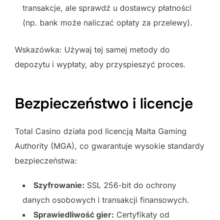
transakcje, ale sprawdź u dostawcy płatności
(np. bank może naliczać opłaty za przelewy).
Wskazówka: Używaj tej samej metody do
depozytu i wypłaty, aby przyspieszyć proces.
Bezpieczeństwo i licencje
Total Casino działa pod licencją Malta Gaming
Authority (MGA), co gwarantuje wysokie standardy
bezpieczeństwa:
Szyfrowanie:
SSL 256-bit do ochrony
danych osobowych i transakcji finansowych.
Sprawiedliwość gier:
Certyfikaty od