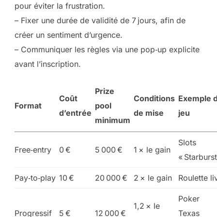
pour éviter la frustration.
– Fixer une durée de validité de 7 jours, afin de
créer un sentiment d’urgence.
– Communiquer les règles via une pop‑up explicite
avant l’inscription.
Prize
Coût
Conditions
Exemple 
Format
pool
d’entrée
de mise
jeu
minimum
Slots
Free‑entry
0 €
5 000 €
1 × le gain
« Starburst
Pay‑to‑play
10 €
20 000 €
2 × le gain
Roulette li
Poker
1,2 × le
Progressif
5 €
12 000 €
Texas