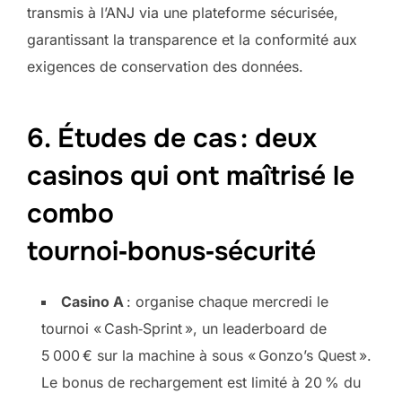
transmis à l’ANJ via une plateforme sécurisée,
garantissant la transparence et la conformité aux
exigences de conservation des données.
6. Études de cas : deux
casinos qui ont maîtrisé le
combo
tournoi‑bonus‑sécurité
Casino A
: organise chaque mercredi le
tournoi « Cash‑Sprint », un leaderboard de
5 000 € sur la machine à sous « Gonzo’s Quest ».
Le bonus de rechargement est limité à 20 % du