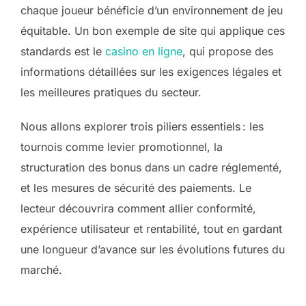
chaque joueur bénéficie d’un environnement de jeu
équitable. Un bon exemple de site qui applique ces
standards est le
casino en ligne
, qui propose des
informations détaillées sur les exigences légales et
les meilleures pratiques du secteur.
Nous allons explorer trois piliers essentiels : les
tournois comme levier promotionnel, la
structuration des bonus dans un cadre réglementé,
et les mesures de sécurité des paiements. Le
lecteur découvrira comment allier conformité,
expérience utilisateur et rentabilité, tout en gardant
une longueur d’avance sur les évolutions futures du
marché.