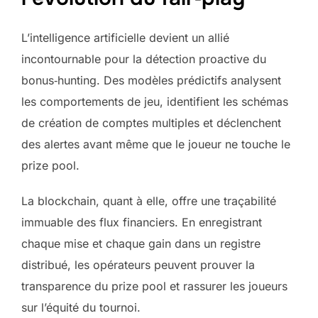
L’intelligence artificielle devient un allié
incontournable pour la détection proactive du
bonus‑hunting. Des modèles prédictifs analysent
les comportements de jeu, identifient les schémas
de création de comptes multiples et déclenchent
des alertes avant même que le joueur ne touche le
prize pool.
La blockchain, quant à elle, offre une traçabilité
immuable des flux financiers. En enregistrant
chaque mise et chaque gain dans un registre
distribué, les opérateurs peuvent prouver la
transparence du prize pool et rassurer les joueurs
sur l’équité du tournoi.