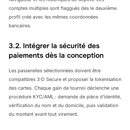
comptes multiples sont flaggués dès le deuxième
profil créé avec les mêmes coordonnées
bancaires.
3.2. Intégrer la sécurité des
paiements dès la conception
Les passerelles sélectionnées doivent être
compatibles 3‑D Secure et proposer la tokenisation
des cartes. Chaque gain de tournoi déclenche une
procédure KYC/AML : demande de pièce d’identité,
vérification du nom et du domicile, puis validation
du montant avant tout virement.