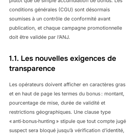
plutôt que de simple accumulation de bonus. Les
conditions générales (CGU) sont désormais
soumises à un contrôle de conformité avant
publication, et chaque campagne promotionnelle
doit être validée par l’ANJ.
1.1. Les nouvelles exigences de
transparence
Les opérateurs doivent afficher en caractères gras
et en haut de page les termes du bonus : montant,
pourcentage de mise, durée de validité et
restrictions géographiques. Une clause type
« anti‑bonus‑hunting » stipule que tout compte jugé
suspect sera bloqué jusqu’à vérification d’identité,