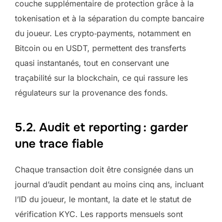
couche supplémentaire de protection grâce à la
tokenisation et à la séparation du compte bancaire
du joueur. Les crypto‑payments, notamment en
Bitcoin ou en USDT, permettent des transferts
quasi instantanés, tout en conservant une
traçabilité sur la blockchain, ce qui rassure les
régulateurs sur la provenance des fonds.
5.2. Audit et reporting : garder
une trace fiable
Chaque transaction doit être consignée dans un
journal d’audit pendant au moins cinq ans, incluant
l’ID du joueur, le montant, la date et le statut de
vérification KYC. Les rapports mensuels sont