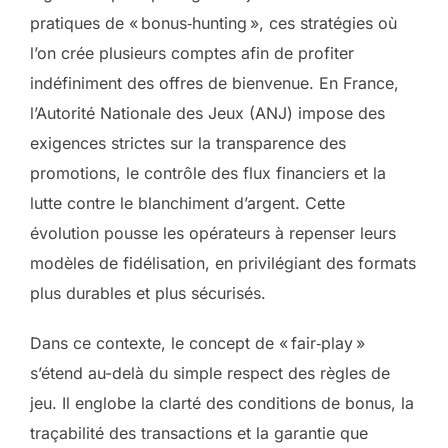
pratiques de « bonus‑hunting », ces stratégies où
l’on crée plusieurs comptes afin de profiter
indéfiniment des offres de bienvenue. En France,
l’Autorité Nationale des Jeux (ANJ) impose des
exigences strictes sur la transparence des
promotions, le contrôle des flux financiers et la
lutte contre le blanchiment d’argent. Cette
évolution pousse les opérateurs à repenser leurs
modèles de fidélisation, en privilégiant des formats
plus durables et plus sécurisés.
Dans ce contexte, le concept de « fair‑play »
s’étend au-delà du simple respect des règles de
jeu. Il englobe la clarté des conditions de bonus, la
traçabilité des transactions et la garantie que