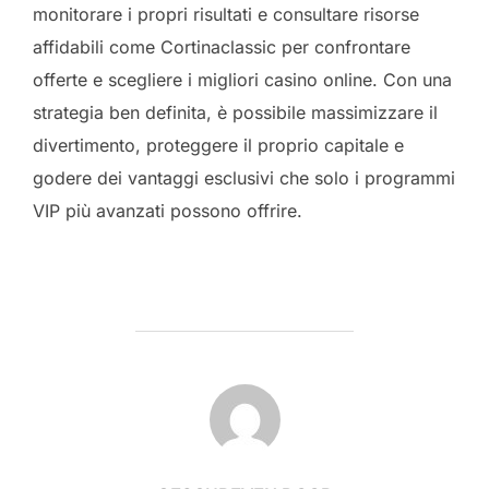
monitorare i propri risultati e consultare risorse
affidabili come Cortinaclassic per confrontare
offerte e scegliere i migliori casino online. Con una
strategia ben definita, è possibile massimizzare il
divertimento, proteggere il proprio capitale e
godere dei vantaggi esclusivi che solo i programmi
VIP più avanzati possono offrire.
BERICHTAUTEUR