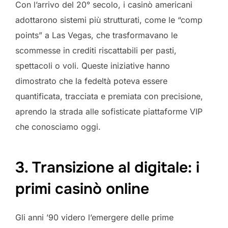
Con l’arrivo del 20° secolo, i casinò americani
adottarono sistemi più strutturati, come le “comp
points” a Las Vegas, che trasformavano le
scommesse in crediti riscattabili per pasti,
spettacoli o voli. Queste iniziative hanno
dimostrato che la fedeltà poteva essere
quantificata, tracciata e premiata con precisione,
aprendo la strada alle sofisticate piattaforme VIP
che conosciamo oggi.
3. Transizione al digitale: i
primi casinò online
Gli anni ’90 videro l’emergere delle prime