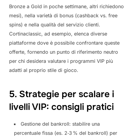
Bronze a Gold in poche settimane, altri richiedono
mesi), nella varietà di bonus (cashback vs. free
spins) e nella qualità del servizio clienti.
Cortinaclassic, ad esempio, elenca diverse
piattaforme dove è possibile confrontare queste
offerte, fornendo un punto di riferimento neutro
per chi desidera valutare i programmi VIP più
adatti al proprio stile di gioco.
5. Strategie per scalare i
livelli VIP: consigli pratici
Gestione del bankroll: stabilire una
percentuale fissa (es. 2‑3 % del bankroll) per