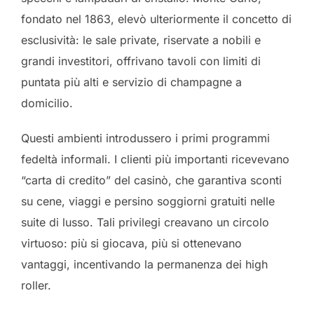
fondato nel 1863, elevò ulteriormente il concetto di
esclusività: le sale private, riservate a nobili e
grandi investitori, offrivano tavoli con limiti di
puntata più alti e servizio di champagne a
domicilio.
Questi ambienti introdussero i primi programmi
fedeltà informali. I clienti più importanti ricevevano
“carta di credito” del casinò, che garantiva sconti
su cene, viaggi e persino soggiorni gratuiti nelle
suite di lusso. Tali privilegi creavano un circolo
virtuoso: più si giocava, più si ottenevano
vantaggi, incentivando la permanenza dei high
roller.