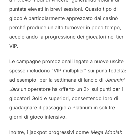
puntata elevati in brevi sessioni. Questo tipo di
gioco è particolarmente apprezzato dai casinò
perché produce un alto turnover in poco tempo,
accelerando la progressione dei giocatori nei tier
VIP.
Le campagne promozionali legate a nuove uscite
spesso includono “VIP multiplier” sui punti fedeltà:
ad esempio, per la settimana di lancio di
Jammin’
Jars
un operatore ha offerto un 2× sui punti per i
giocatori Gold e superiori, consentendo loro di
guadagnare il passaggio a Platinum in soli tre
giorni di gioco intensivo.
Inoltre, i jackpot progressivi come
Mega Moolah