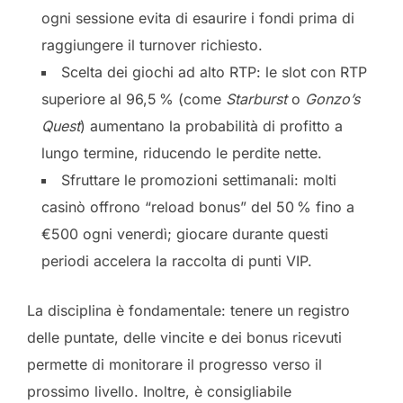
ogni sessione evita di esaurire i fondi prima di
raggiungere il turnover richiesto.
Scelta dei giochi ad alto RTP: le slot con RTP
superiore al 96,5 % (come
Starburst
o
Gonzo’s
Quest
) aumentano la probabilità di profitto a
lungo termine, riducendo le perdite nette.
Sfruttare le promozioni settimanali: molti
casinò offrono “reload bonus” del 50 % fino a
€500 ogni venerdì; giocare durante questi
periodi accelera la raccolta di punti VIP.
La disciplina è fondamentale: tenere un registro
delle puntate, delle vincite e dei bonus ricevuti
permette di monitorare il progresso verso il
prossimo livello. Inoltre, è consigliabile