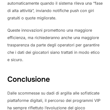
automaticamente quando il sistema rileva una “fase
di alta attività”, inviando notifiche push con giri
gratuiti o quote migliorate.
Queste innovazioni promettono una maggiore
efficienza, ma richiederanno anche una maggiore
trasparenza da parte degli operatori per garantire
che i dati dei giocatori siano trattati in modo etico
e sicuro.
Conclusione
Dalle scommesse su dadi di argilla alle sofisticate
piattaforme digitali, il percorso dei programmi VIP
ha sempre riflettuto l’evoluzione del gioco