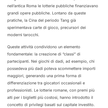
nell’antica Roma le lotterie pubbliche finanziavano
grandi opere pubbliche. Lontano da queste
pratiche, la Cina del periodo Tang già
sperimentava carte di gioco, precursori dei
moderni tarocchi.
Queste attività condividono un elemento
fondamentale: la creazione di “classi” di
partecipanti. Nei giochi di dadi, ad esempio, chi
possedeva più dadi poteva scommettere importi
maggiori, generando una prima forma di
differenziazione tra giocatori occasionali e
professionisti. Le lotterie romane, con premi più
alti per i biglietti più costosi, hanno introdotto il
concetto di privilegi basati sul capitale investito.