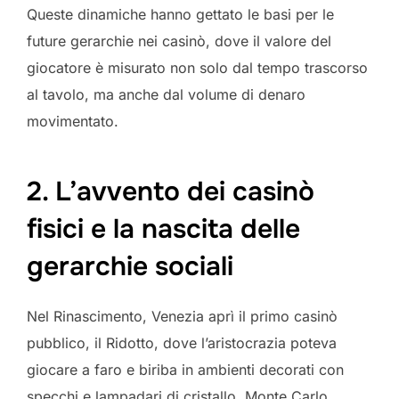
Queste dinamiche hanno gettato le basi per le
future gerarchie nei casinò, dove il valore del
giocatore è misurato non solo dal tempo trascorso
al tavolo, ma anche dal volume di denaro
movimentato.
2. L’avvento dei casinò
fisici e la nascita delle
gerarchie sociali
Nel Rinascimento, Venezia aprì il primo casinò
pubblico, il Ridotto, dove l’aristocrazia poteva
giocare a faro e biriba in ambienti decorati con
specchi e lampadari di cristallo. Monte Carlo,