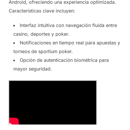
Android, ofreciendo una experiencia optimizada.
Características clave incluyen:
Interfaz intuitiva con navegación fluida entre
casino, deportes y poker.
Notificaciones en tiempo real para apuestas y
torneos de sportium poker.
Opción de autenticación biométrica para
mayor seguridad.