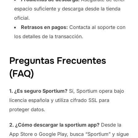
espacio suficiente y descarga desde la tienda
oficial.
Retrasos en pagos:
Contacta al soporte con
los detalles de la transacción.
Preguntas Frecuentes
(FAQ)
1. ¿Es seguro Sportium?
Sí, Sportium opera bajo
licencia española y utiliza cifrado SSL para
proteger datos.
2. ¿Cómo descargar la sportium app?
Desde la
App Store o Google Play, busca “Sportium” y sigue