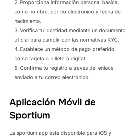
Proporciona información personal básica,
como nombre, correo electrónico y fecha de
nacimiento.
Verifica tu identidad mediante un documento
oficial para cumplir con las normativas KYC.
Establece un método de pago preferido,
como tarjeta o billetera digital.
Confirma tu registro a través del enlace
enviado a tu correo electrónico.
Aplicación Móvil de
Sportium
La sportium app está disponible para iOS y