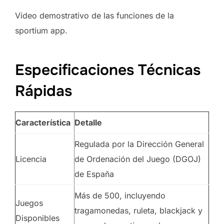
Video demostrativo de las funciones de la
sportium app.
Especificaciones Técnicas
Rápidas
Característica
Detalle
Regulada por la Dirección General
Licencia
de Ordenación del Juego (DGOJ)
de España
Más de 500, incluyendo
Juegos
tragamonedas, ruleta, blackjack y
Disponibles