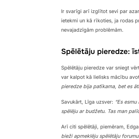
Ir svarīgi arī izglītot sevi par a
ietekmi un kā rīkoties, ja rodas p
nevajadzīgām problēmām.
Spēlētāju pieredze: īst
Spēlētāju pieredze var sniegt vērt
var kalpot kā lielisks mācību avo
pieredze bija patīkama, bet es āt
Savukārt, Līga uzsver:
“Es esmu 
spēlēju ar budžetu. Tas man palīd
Arī citi spēlētāji, piemēram, Edga
bieži apmeklēju spēlētāju forumu