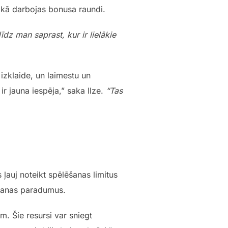
, kā darbojas bonusa raundi.
īdz man saprast, kur ir lielākie
 izklaide, un laimestu un
r jauna iespēja,” saka Ilze.
“Tas
 ļauj noteikt spēlēšanas limitus
lēšanas paradumus.
m. Šie resursi var sniegt