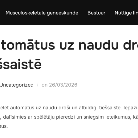
Musculoskeletale geneeskunde
Bestuur
Nuttige li
utomātus uz naudu dr
ešsaistē
Geplaatst
Uncategorized
on
26/03/2026
op
lēt automātus uz naudu droši un atbildīgi tiešsaistē. Iepazī
ē, dalīsimies ar spēlētāju pieredzi un sniegsim ieteikumus, k
pus.