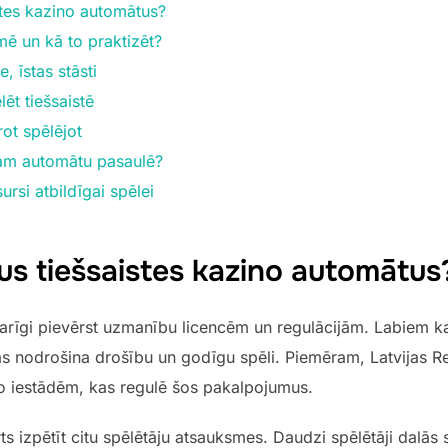
stes kazino automātus?
mē un kā to praktizēt?
, īstas stāsti
ēt tiešsaistē
ot spēlējot
am automātu pasaulē?
rsi atbildīgai spēlei
šus tiešsaistes kazino automātus
 svarīgi pievērst uzmanību licencēm un regulācijām. Labiem k
as nodrošina drošību un godīgu spēli. Piemēram, Latvijas Re
no iestādēm, kas regulē šos pakalpojumus.
ērts izpētīt citu spēlētāju atsauksmes. Daudzi spēlētāji dalā