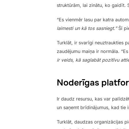
struktūrām, lai zinātu, ko gaidīt
“Es vienmēr lasu par katra autom
laimesti un kā tos sasniegt.”
Šī pi
Turklāt, ir svarīgi neuztraukties 
zaudējumu maiņa ir normāla. “Es n
ir veids, kā saglabāt pozitīvu atti
Noderīgas platform
Ir daudz resursu, kas var palīdzēt
un saņemt brīdinājumus, kad tie ir
Turklāt, daudzas organizācijas pi