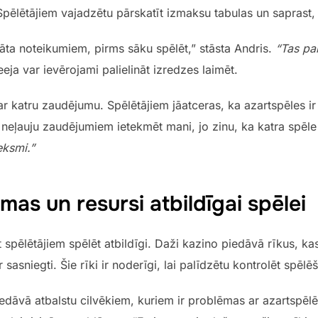
. Spēlētājiem vajadzētu pārskatīt izmaksu tabulas un saprast
āta noteikumiem, pirms sāku spēlēt,” stāsta Andris.
“Tas pal
eeja var ievērojami palielināt izredzes laimēt.
par katru zaudējumu. Spēlētājiem jāatceras, ka azartspēles ir
eļauju zaudējumiem ietekmēt mani, jo zinu, ka katra spēle i
eksmi.”
as un resursi atbildīgai spēlei
 spēlētājiem spēlēt atbildīgi. Daži kazino piedāvā rīkus, kas
 sasniegti. Šie rīki ir noderīgi, lai palīdzētu kontrolēt spē
edāvā atbalstu cilvēkiem, kuriem ir problēmas ar azartspēlē