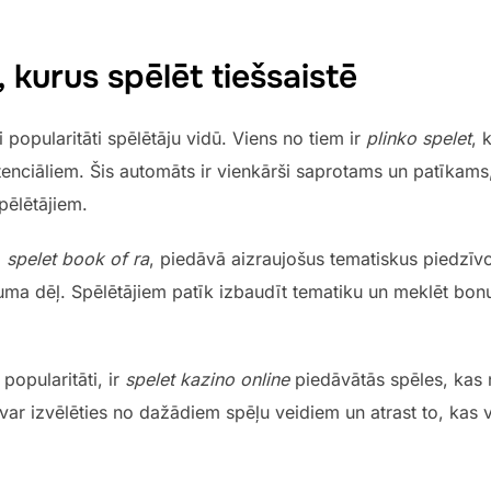
 kurus spēlēt tiešsaistē
i popularitāti spēlētāju vidū. Viens no tiem ir
plinko spelet
, 
tenciāliem. Šis automāts ir vienkārši saprotams un patīkams
pēlētājiem.
,
spelet book of ra
, piedāvā aizraujošus tematiskus piedzīvoj
kuma dēļ. Spēlētājiem patīk izbaudīt tematiku un meklēt bon
popularitāti, ir
spelet kazino online
piedāvātās spēles, kas 
i var izvēlēties no dažādiem spēļu veidiem un atrast to, kas 