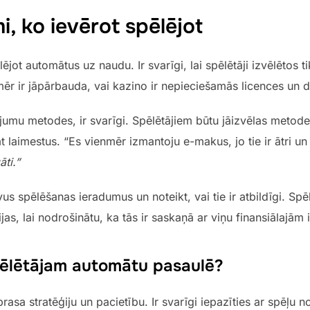
, ko ievērot spēlējot
ējot automātus uz naudu. Ir svarīgi, lai spēlētāji izvēlētos t
ēr ir jāpārbauda, vai kazino ir nepieciešamās licences un dr
jumu metodes, ir svarīgi. Spēlētājiem būtu jāizvēlas metod
t laimestus. “Es vienmēr izmantoju e-makus, jo tie ir ātri u
ti.”
avus spēlēšanas ieradumus un noteikt, vai tie ir atbildīgi. Sp
jas, lai nodrošinātu, ka tās ir saskaņā ar viņu finansiālajām
ēlētājam automātu pasaulē?
asa stratēģiju un pacietību. Ir svarīgi iepazīties ar spēļu