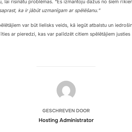
 lai risinātu problēmas. “Es izmantoju dažus no šiem rīkiem, 
saprast, ka ir jābūt uzmanīgam ar spēlēšanu.”
ēlētājiem var būt lielisks veids, kā iegūt atbalstu un iedroš
ies ar pieredzi, kas var palīdzēt citiem spēlētājiem justie
BERICHTAUTEUR
GESCHREVEN DOOR
Hosting Administrator