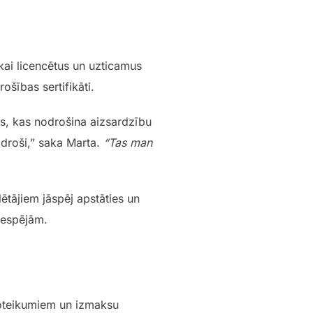
ikai licencētus un uzticamus
ošības sertifikāti.
es, kas nodrošina aizsardzību
n droši,” saka Marta.
“Tas man
ēlētājiem jāspēj apstāties un
 iespējām.
 noteikumiem un izmaksu