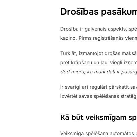
Drošības pasākumi
Drošība ir galvenais aspekts, spēl
kazino. Pirms reģistrēšanās vienm
Turklāt, izmantojot drošas maksā
pret krāpšanu un ļauj viegli izņem
dod mieru, ka mani dati ir pasargā
Ir svarīgi arī regulāri pārskatīt s
izvērtēt savas spēlēšanas stratēģi
Kā būt veiksmīgam sp
Veiksmīga spēlēšana automātos pr