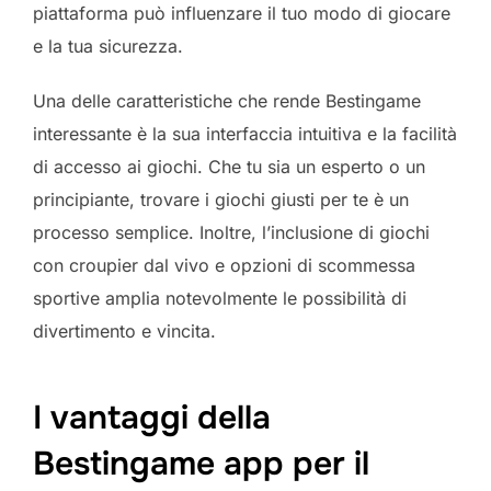
piattaforma può influenzare il tuo modo di giocare
e la tua sicurezza.
Una delle caratteristiche che rende Bestingame
interessante è la sua interfaccia intuitiva e la facilità
di accesso ai giochi. Che tu sia un esperto o un
principiante, trovare i giochi giusti per te è un
processo semplice. Inoltre, l’inclusione di giochi
con croupier dal vivo e opzioni di scommessa
sportive amplia notevolmente le possibilità di
divertimento e vincita.
I vantaggi della
Bestingame app per il