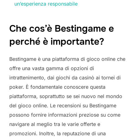
un’esperienza responsabile
Che cos’è Bestingame e
perché è importante?
Bestingame è una piattaforma di gioco online che
offre una vasta gamma di opzioni di
intrattenimento, dai giochi da casinò ai tornei di
poker. È fondamentale conoscere questa
piattaforma, soprattutto se sei nuovo nel mondo
del gioco online. Le recensioni su Bestingame
possono fornire informazioni preziose su come
navigare al meglio tra le varie offerte e
promozioni. Inoltre, la reputazione di una