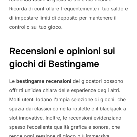
Ricorda di controllare frequentemente il tuo saldo e
di impostare limiti di deposito per mantenere il
controllo sul tuo gioco.
Recensioni e opinioni sui
giochi di Bestingame
Le
bestingame recensioni
dei giocatori possono
offrirti un’idea chiara delle esperienze degli altri.
Molti utenti lodano l’ampia selezione di giochi, che
spazia dai classici come la roulette e il blackjack a
slot innovative. Inoltre, le recensioni evidenziano
spesso l’eccellente qualità grafica e sonora, che
rende ogni sessione di gioco più immersiva.