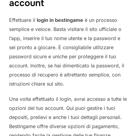
account
Effettuare il
login in bestingame
è un processo
semplice e veloce. Basta visitare il sito ufficiale o
l’app, inserire il tuo nome utente e la password e
sei pronto a giocare. È consigliabile utilizzare
password sicure e uniche per proteggere il tuo
account. Inoltre, se hai dimenticato la password, il
processo di recupero è altrettanto semplice, con
istruzioni chiare sul sito.
Una volta effettuato il login, avrai accesso a tutte le
opzioni del tuo account. Qui puoi gestire i tuoi
depositi, prelievi e anche i tuoi dettagli personali.
Bestingame offre diverse opzioni di pagamento,
rendendo facile la gestione delle tue finanze.