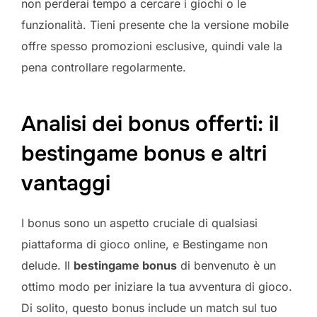
non perderai tempo a cercare i giochi o le
funzionalità. Tieni presente che la versione mobile
offre spesso promozioni esclusive, quindi vale la
pena controllare regolarmente.
Analisi dei bonus offerti: il
bestingame bonus e altri
vantaggi
I bonus sono un aspetto cruciale di qualsiasi
piattaforma di gioco online, e Bestingame non
delude. Il
bestingame bonus
di benvenuto è un
ottimo modo per iniziare la tua avventura di gioco.
Di solito, questo bonus include un match sul tuo