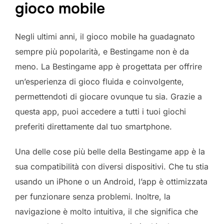
gioco mobile
Negli ultimi anni, il gioco mobile ha guadagnato
sempre più popolarità, e Bestingame non è da
meno. La Bestingame app è progettata per offrire
un’esperienza di gioco fluida e coinvolgente,
permettendoti di giocare ovunque tu sia. Grazie a
questa app, puoi accedere a tutti i tuoi giochi
preferiti direttamente dal tuo smartphone.
Una delle cose più belle della Bestingame app è la
sua compatibilità con diversi dispositivi. Che tu stia
usando un iPhone o un Android, l’app è ottimizzata
per funzionare senza problemi. Inoltre, la
navigazione è molto intuitiva, il che significa che