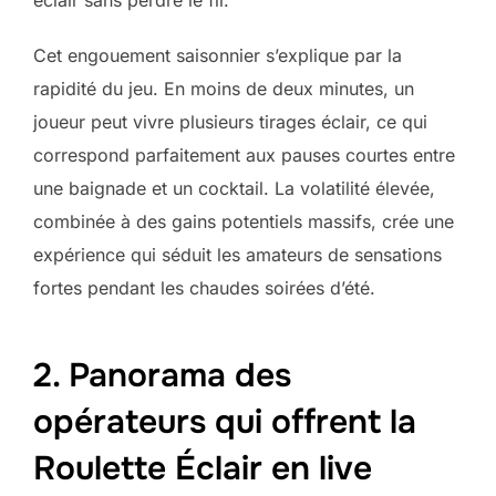
Cet engouement saisonnier s’explique par la
rapidité du jeu. En moins de deux minutes, un
joueur peut vivre plusieurs tirages éclair, ce qui
correspond parfaitement aux pauses courtes entre
une baignade et un cocktail. La volatilité élevée,
combinée à des gains potentiels massifs, crée une
expérience qui séduit les amateurs de sensations
fortes pendant les chaudes soirées d’été.
2. Panorama des
opérateurs qui offrent la
Roulette Éclair en live