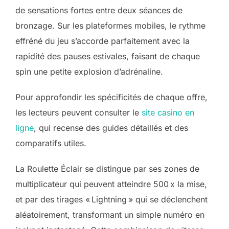
de sensations fortes entre deux séances de
bronzage. Sur les plateformes mobiles, le rythme
effréné du jeu s’accorde parfaitement avec la
rapidité des pauses estivales, faisant de chaque
spin une petite explosion d’adrénaline.
Pour approfondir les spécificités de chaque offre,
les lecteurs peuvent consulter le
site casino en
ligne
, qui recense des guides détaillés et des
comparatifs utiles.
La Roulette Éclair se distingue par ses zones de
multiplicateur qui peuvent atteindre 500 x la mise,
et par des tirages « Lightning » qui se déclenchent
aléatoirement, transformant un simple numéro en