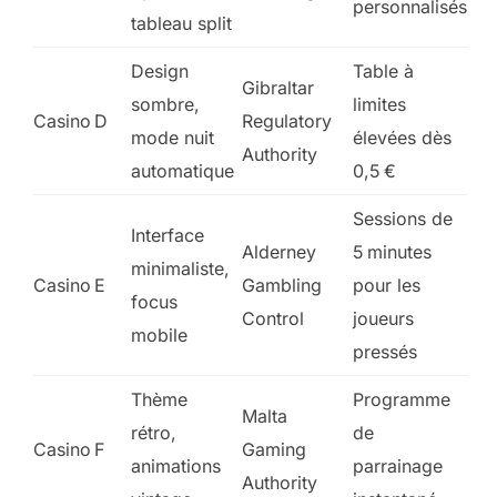
personnalisés
tableau split
Design
Table à
Gibraltar
sombre,
limites
Casino D
Regulatory
mode nuit
élevées dès
Authority
automatique
0,5 €
Sessions de
Interface
Alderney
5 minutes
minimaliste,
Casino E
Gambling
pour les
focus
Control
joueurs
mobile
pressés
Thème
Programme
Malta
rétro,
de
Casino F
Gaming
animations
parrainage
Authority