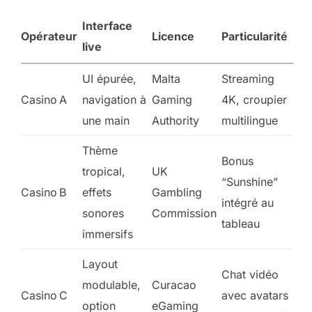
Interface
Opérateur
Licence
Particularité
live
UI épurée,
Malta
Streaming
Casino A
navigation à
Gaming
4K, croupier
une main
Authority
multilingue
Thème
Bonus
tropical,
UK
“Sunshine”
Casino B
effets
Gambling
intégré au
sonores
Commission
tableau
immersifs
Layout
Chat vidéo
modulable,
Curacao
Casino C
avec avatars
option
eGaming