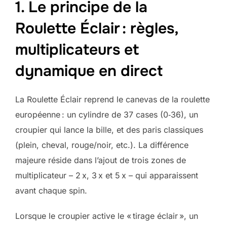
1. Le principe de la
Roulette Éclair : règles,
multiplicateurs et
dynamique en direct
La Roulette Éclair reprend le canevas de la roulette
européenne : un cylindre de 37 cases (0‑36), un
croupier qui lance la bille, et des paris classiques
(plein, cheval, rouge/noir, etc.). La différence
majeure réside dans l’ajout de trois zones de
multiplicateur – 2 x, 3 x et 5 x – qui apparaissent
avant chaque spin.
Lorsque le croupier active le « tirage éclair », un