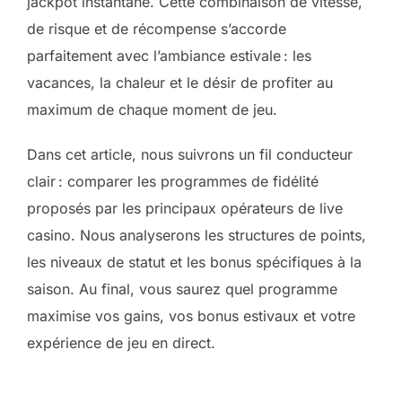
jackpot instantané. Cette combinaison de vitesse,
de risque et de récompense s’accorde
parfaitement avec l’ambiance estivale : les
vacances, la chaleur et le désir de profiter au
maximum de chaque moment de jeu.
Dans cet article, nous suivrons un fil conducteur
clair : comparer les programmes de fidélité
proposés par les principaux opérateurs de live
casino. Nous analyserons les structures de points,
les niveaux de statut et les bonus spécifiques à la
saison. Au final, vous saurez quel programme
maximise vos gains, vos bonus estivaux et votre
expérience de jeu en direct.