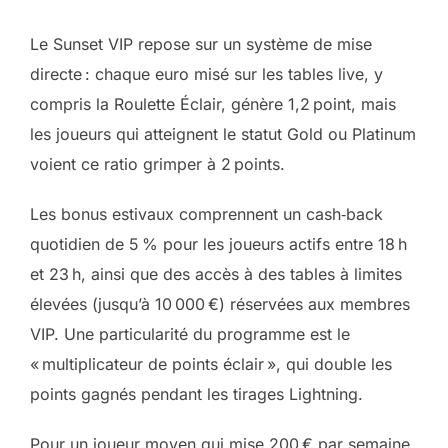
Le Sunset VIP repose sur un système de mise
directe : chaque euro misé sur les tables live, y
compris la Roulette Éclair, génère 1,2 point, mais
les joueurs qui atteignent le statut Gold ou Platinum
voient ce ratio grimper à 2 points.
Les bonus estivaux comprennent un cash‑back
quotidien de 5 % pour les joueurs actifs entre 18 h
et 23 h, ainsi que des accès à des tables à limites
élevées (jusqu’à 10 000 €) réservées aux membres
VIP. Une particularité du programme est le
« multiplicateur de points éclair », qui double les
points gagnés pendant les tirages Lightning.
Pour un joueur moyen qui mise 200 € par semaine