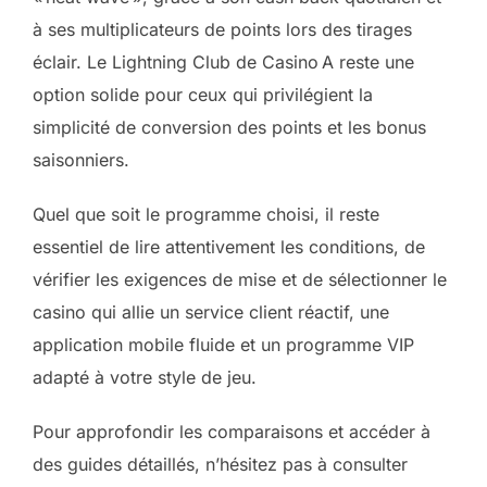
à ses multiplicateurs de points lors des tirages
éclair. Le Lightning Club de Casino A reste une
option solide pour ceux qui privilégient la
simplicité de conversion des points et les bonus
saisonniers.
Quel que soit le programme choisi, il reste
essentiel de lire attentivement les conditions, de
vérifier les exigences de mise et de sélectionner le
casino qui allie un service client réactif, une
application mobile fluide et un programme VIP
adapté à votre style de jeu.
Pour approfondir les comparaisons et accéder à
des guides détaillés, n’hésitez pas à consulter