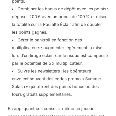
points.
Combiner les bonus de dépôt avec les points :
déposer 200 € avec un bonus de 100 % et miser
la totalité sur la Roulette Éclair afin de doubler
les points gagnés.
Gérer le bankroll en fonction des
multiplicateurs : augmenter légèrement la mise
lors d’un tirage éclair, car le risque est compensé
par le potentiel de 5 x multiplicateur.
Suivre les newsletters : les opérateurs
envoient souvent des codes promo « Summer
Splash » qui offrent des points bonus ou des
tours gratuits supplémentaires.
En appliquant ces conseils, même un joueur