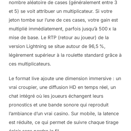
nombre aléatoire de cases (généralement entre 3
et 5) se voit attribuer un multiplicateur. Si votre
jeton tombe sur l’une de ces cases, votre gain est
multiplié immédiatement, parfois jusqu’à 500 x la
mise de base. Le RTP (retour au joueur) de la
version Lightning se situe autour de 96,5 %,
légèrement supérieur à la roulette standard grâce à
ces multiplicateurs.
Le format live ajoute une dimension immersive : un
vrai croupier, une diffusion HD en temps réel, un
chat intégré où les joueurs échangent leurs
pronostics et une bande sonore qui reproduit
l’ambiance d’un vrai casino. Sur mobile, la latence
est réduite, ce qui permet de suivre chaque tirage
éclair sans perdre le fil.