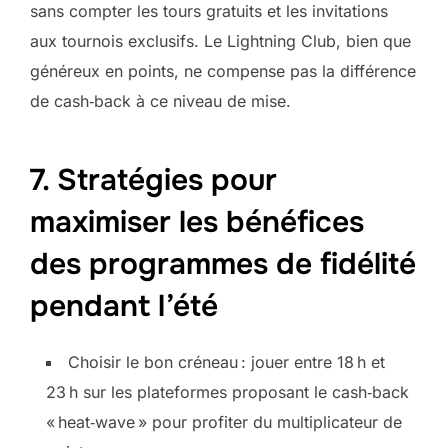
sans compter les tours gratuits et les invitations
aux tournois exclusifs. Le Lightning Club, bien que
généreux en points, ne compense pas la différence
de cash‑back à ce niveau de mise.
7. Stratégies pour
maximiser les bénéfices
des programmes de fidélité
pendant l’été
Choisir le bon créneau : jouer entre 18 h et
23 h sur les plateformes proposant le cash‑back
« heat‑wave » pour profiter du multiplicateur de