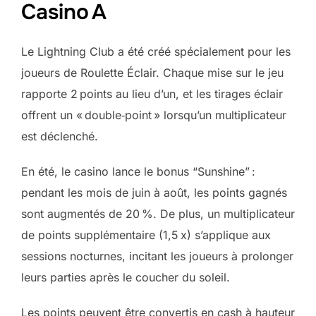
Casino A
Le Lightning Club a été créé spécialement pour les
joueurs de Roulette Éclair. Chaque mise sur le jeu
rapporte 2 points au lieu d’un, et les tirages éclair
offrent un « double‑point » lorsqu’un multiplicateur
est déclenché.
En été, le casino lance le bonus “Sunshine” :
pendant les mois de juin à août, les points gagnés
sont augmentés de 20 %. De plus, un multiplicateur
de points supplémentaire (1,5 x) s’applique aux
sessions nocturnes, incitant les joueurs à prolonger
leurs parties après le coucher du soleil.
Les points peuvent être convertis en cash à hauteur