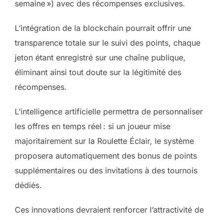
semaine ») avec des récompenses exclusives.
L’intégration de la blockchain pourrait offrir une
transparence totale sur le suivi des points, chaque
jeton étant enregistré sur une chaîne publique,
éliminant ainsi tout doute sur la légitimité des
récompenses.
L’intelligence artificielle permettra de personnaliser
les offres en temps réel : si un joueur mise
majoritairement sur la Roulette Éclair, le système
proposera automatiquement des bonus de points
supplémentaires ou des invitations à des tournois
dédiés.
Ces innovations devraient renforcer l’attractivité de