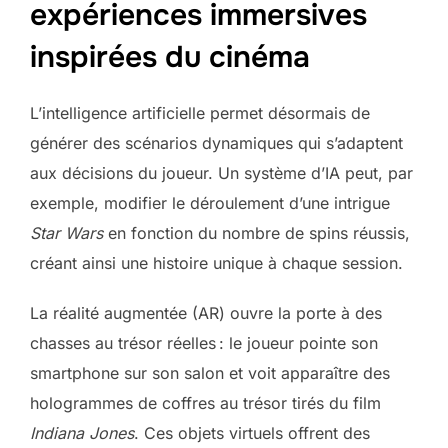
expériences immersives
inspirées du cinéma
L’intelligence artificielle permet désormais de
générer des scénarios dynamiques qui s’adaptent
aux décisions du joueur. Un système d’IA peut, par
exemple, modifier le déroulement d’une intrigue
Star Wars
en fonction du nombre de spins réussis,
créant ainsi une histoire unique à chaque session.
La réalité augmentée (AR) ouvre la porte à des
chasses au trésor réelles : le joueur pointe son
smartphone sur son salon et voit apparaître des
hologrammes de coffres au trésor tirés du film
Indiana Jones
. Ces objets virtuels offrent des