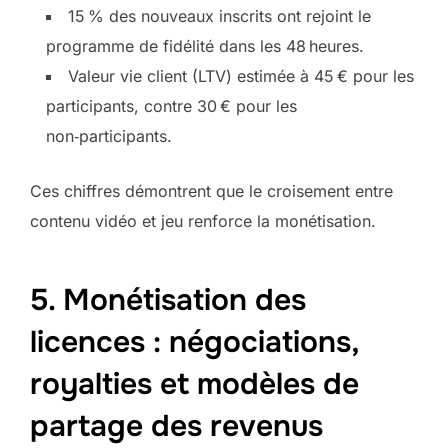
15 % des nouveaux inscrits ont rejoint le
programme de fidélité dans les 48 heures.
Valeur vie client (LTV) estimée à 45 € pour les
participants, contre 30 € pour les
non‑participants.
Ces chiffres démontrent que le croisement entre
contenu vidéo et jeu renforce la monétisation.
5. Monétisation des
licences : négociations,
royalties et modèles de
partage des revenus