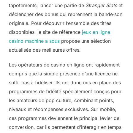
tapotements, lancer une partie de
Stranger Slots
et
déclencher des bonus qui reprennent la bande‑son
originale. Pour découvrir l’ensemble des titres
disponibles, le site de référence
jeux en ligne
casino machine a sous
propose une sélection
actualisée des meilleures offres.
Les opérateurs de casino en ligne ont rapidement
compris que la simple présence d’une licence ne
suffit pas à fidéliser. Ils ont donc mis en place des
programmes de fidélité spécialement conçus pour
les amateurs de pop‑culture, combinant points,
niveaux et récompenses exclusives. Sur mobile,
ces programmes deviennent le principal levier de
conversion, car ils permettent d’interagir en temps