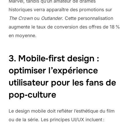
Marvel, tandis qu’un amateur de drames
historiques verra apparaître des promotions sur
The Crown
ou
Outlander
. Cette personnalisation
augmente le taux de conversion des offres de 18 %
en moyenne.
3. Mobile‑first design :
optimiser l’expérience
utilisateur pour les fans de
pop‑culture
Le design mobile doit refléter l’esthétique du film
ou de la série. Les principes UI/UX incluent :