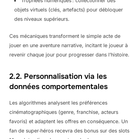
Trophées numériques : collectionner des
objets virtuels (clés, artefacts) pour débloquer
des niveaux supérieurs.
Ces mécaniques transforment le simple acte de
jouer en une aventure narrative, incitant le joueur à
revenir chaque jour pour progresser dans l’histoire.
2.2. Personnalisation via les
données comportementales
Les algorithmes analysent les préférences
cinématographiques (genre, franchise, acteurs
favoris) et adaptent les offres en conséquence. Un
fan de super‑héros recevra des bonus sur des slots