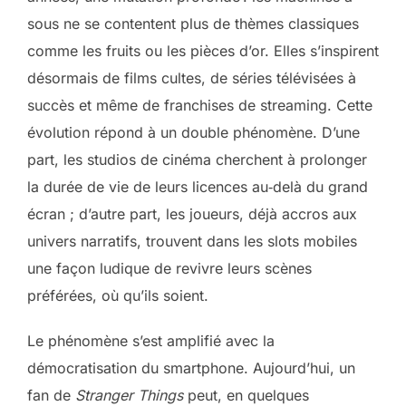
sous ne se contentent plus de thèmes classiques
comme les fruits ou les pièces d’or. Elles s’inspirent
désormais de films cultes, de séries télévisées à
succès et même de franchises de streaming. Cette
évolution répond à un double phénomène. D’une
part, les studios de cinéma cherchent à prolonger
la durée de vie de leurs licences au‑delà du grand
écran ; d’autre part, les joueurs, déjà accros aux
univers narratifs, trouvent dans les slots mobiles
une façon ludique de revivre leurs scènes
préférées, où qu’ils soient.
Le phénomène s’est amplifié avec la
démocratisation du smartphone. Aujourd’hui, un
fan de
Stranger Things
peut, en quelques