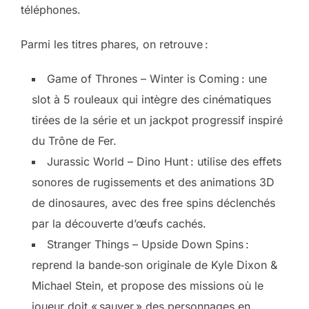
téléphones.
Parmi les titres phares, on retrouve :
Game of Thrones – Winter is Coming : une
slot à 5 rouleaux qui intègre des cinématiques
tirées de la série et un jackpot progressif inspiré
du Trône de Fer.
Jurassic World – Dino Hunt : utilise des effets
sonores de rugissements et des animations 3D
de dinosaures, avec des free spins déclenchés
par la découverte d’œufs cachés.
Stranger Things – Upside Down Spins :
reprend la bande‑son originale de Kyle Dixon &
Michael Stein, et propose des missions où le
joueur doit « sauver » des personnages en