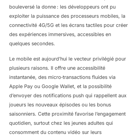
bouleversé la donne : les développeurs ont pu
exploiter la puissance des processeurs mobiles, la
connectivité 4G/5G et les écrans tactiles pour créer
des expériences immersives, accessibles en
quelques secondes.
Le mobile est aujourd’hui le vecteur privilégié pour
plusieurs raisons. Il offre une accessibilité
instantanée, des micro‑transactions fluides via
Apple Pay ou Google Wallet, et la possibilité
d’envoyer des notifications push qui rappellent aux
joueurs les nouveaux épisodes ou les bonus
saisonniers. Cette proximité favorise l’engagement
quotidien, surtout chez les jeunes adultes qui
consomment du contenu vidéo sur leurs