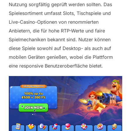
Nutzung sorgfältig geprüft werden sollten. Das
Spielesortiment umfasst Slots, Tischspiele und
Live-Casino-Optionen von renommierten
Anbietern, die für hohe RTP-Werte und faire
Spielmechaniken bekannt sind. Nutzer können
diese Spiele sowohl auf Desktop- als auch auf
mobilen Geräten genießen, wobei die Plattform
eine responsive Benutzeroberfläche bietet.