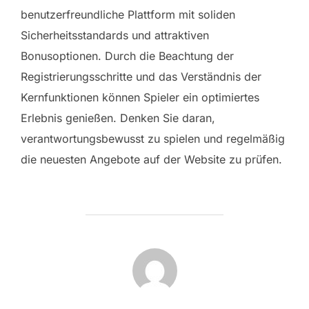
benutzerfreundliche Plattform mit soliden
Sicherheitsstandards und attraktiven
Bonusoptionen. Durch die Beachtung der
Registrierungsschritte und das Verständnis der
Kernfunktionen können Spieler ein optimiertes
Erlebnis genießen. Denken Sie daran,
verantwortungsbewusst zu spielen und regelmäßig
die neuesten Angebote auf der Website zu prüfen.
BERICHTAUTEUR