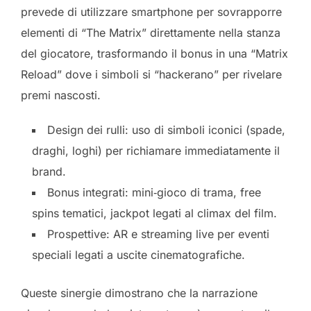
prevede di utilizzare smartphone per sovrapporre
elementi di “The Matrix” direttamente nella stanza
del giocatore, trasformando il bonus in una “Matrix
Reload” dove i simboli si “hackerano” per rivelare
premi nascosti.
Design dei rulli: uso di simboli iconici (spade,
draghi, loghi) per richiamare immediatamente il
brand.
Bonus integrati: mini‑gioco di trama, free
spins tematici, jackpot legati al climax del film.
Prospettive: AR e streaming live per eventi
speciali legati a uscite cinematografiche.
Queste sinergie dimostrano che la narrazione