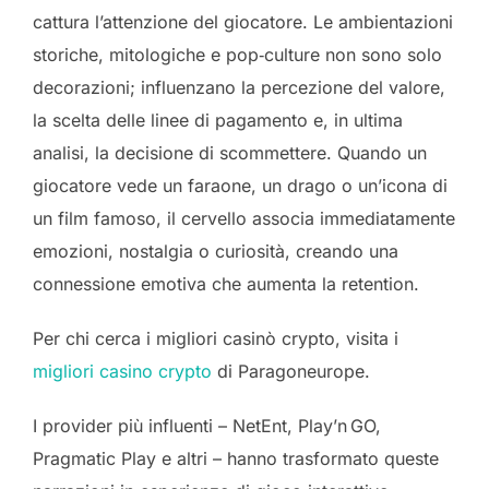
cattura l’attenzione del giocatore. Le ambientazioni
storiche, mitologiche e pop‑culture non sono solo
decorazioni; influenzano la percezione del valore,
la scelta delle linee di pagamento e, in ultima
analisi, la decisione di scommettere. Quando un
giocatore vede un faraone, un drago o un’icona di
un film famoso, il cervello associa immediatamente
emozioni, nostalgia o curiosità, creando una
connessione emotiva che aumenta la retention.
Per chi cerca i migliori casinò crypto, visita i
migliori casino crypto
di Paragoneurope.
I provider più influenti – NetEnt, Play’n GO,
Pragmatic Play e altri – hanno trasformato queste