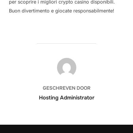
per scoprire i migliori crypto casino disponibili.
Buon divertimento e giocate responsabilmente!
BERICHTAUTEUR
GESCHREVEN DOOR
Hosting Administrator