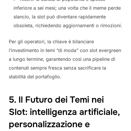
inferiore a sei mesi; una volta che il meme perde
slancio, la slot può diventare rapidamente
obsoleta, richiedendo aggiornamenti o rimozioni.
Per gli operatori, la chiave è bilanciare
l’investimento in temi “di moda” con slot evergreen
a lungo termine, garantendo così una pipeline di
contenuti sempre fresca senza sacrificare la
stabilità del portafoglio.
5. Il Futuro dei Temi nei
Slot: intelligenza artificiale,
personalizzazione e