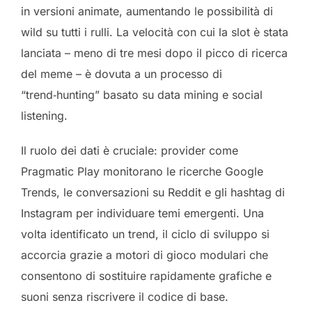
in versioni animate, aumentando le possibilità di
wild su tutti i rulli. La velocità con cui la slot è stata
lanciata – meno di tre mesi dopo il picco di ricerca
del meme – è dovuta a un processo di
“trend‑hunting” basato su data mining e social
listening.
Il ruolo dei dati è cruciale: provider come
Pragmatic Play monitorano le ricerche Google
Trends, le conversazioni su Reddit e gli hashtag di
Instagram per individuare temi emergenti. Una
volta identificato un trend, il ciclo di sviluppo si
accorcia grazie a motori di gioco modulari che
consentono di sostituire rapidamente grafiche e
suoni senza riscrivere il codice di base.