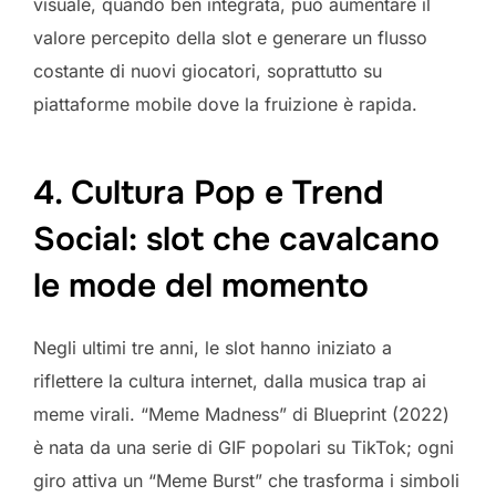
visuale, quando ben integrata, può aumentare il
valore percepito della slot e generare un flusso
costante di nuovi giocatori, soprattutto su
piattaforme mobile dove la fruizione è rapida.
4. Cultura Pop e Trend
Social: slot che cavalcano
le mode del momento
Negli ultimi tre anni, le slot hanno iniziato a
riflettere la cultura internet, dalla musica trap ai
meme virali. “Meme Madness” di Blueprint (2022)
è nata da una serie di GIF popolari su TikTok; ogni
giro attiva un “Meme Burst” che trasforma i simboli