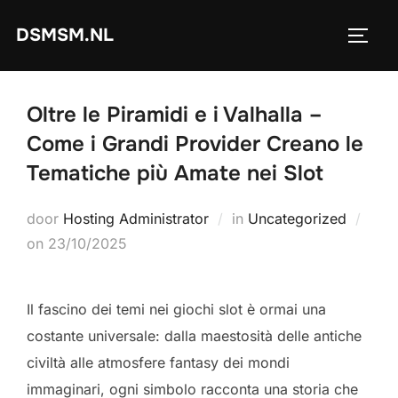
Ga
DSMSM.NL
naar
TOGGL
de
inhoud
Oltre le Piramidi e i Valhalla –
Come i Grandi Provider Creano le
Tematiche più Amate nei Slot
door
Hosting Administrator
in
Uncategorized
Geplaatst
on
23/10/2025
op
Il fascino dei temi nei giochi slot è ormai una
costante universale: dalla maestosità delle antiche
civiltà alle atmosfere fantasy dei mondi
immaginari, ogni simbolo racconta una storia che