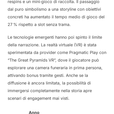
respins e un mini‑gioco di raccolta. Il passaggio
dal puro simbolismo a una storyline con obiettivi
concreti ha aumentato il tempo medio di gioco del
27 % rispetto a slot senza trama.
Le tecnologie emergenti hanno poi spinto il limite
della narrazione. La realtà virtuale (VR) è stata
sperimentata da provider come Pragmatic Play con
“The Great Pyramids VR”, dove il giocatore può
esplorare una camera funeraria in prima persona,
attivando bonus tramite gesti. Anche se la
diffusione è ancora limitata, la possibilità di
immergersi completamente nella storia apre
scenari di engagement mai visti.
Anno