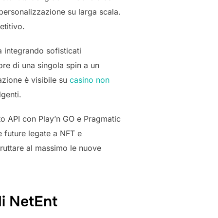
personalizzazione su larga scala.
etitivo.
a integrando sofisticati
ore di una singola spin a un
azione è visibile su
casino non
lgenti.
nto API con Play’n GO e Pragmatic
ve future legate a NFT e
fruttare al massimo le nuove
di NetEnt