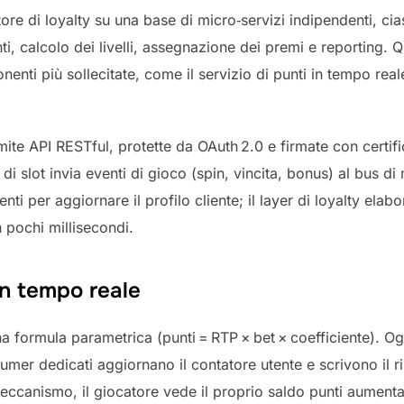
tore di loyalty su una base di micro‑servizi indipendenti, c
ti, calcolo dei livelli, assegnazione dei premi e reporting.
enti più sollecitate, come il servizio di punti in tempo re
e API RESTful, protette da OAuth 2.0 e firmate con certifica
e di slot invia eventi di gioco (spin, vincita, bonus) al bus d
i per aggiornare il profilo cliente; il layer di loyalty elabora
in pochi millisecondi.
 in tempo reale
una formula parametrica (punti = RTP × bet × coefficiente). 
umer dedicati aggiornano il contatore utente e scrivono il r
eccanismo, il giocatore vede il proprio saldo punti aumen