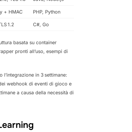
ey + HMAC
PHP, Python
LS 1.2
C#, Go
ruttura basata su container
apper pronti all’uso, esempi di
 l’integrazione in 3 settimane:
 dei webhook di eventi di gioco e
ttimane a causa della necessità di
 Learning