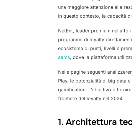
una maggiore attenzione alla resp
In questo contesto, la capacità di
NetEnt, leader premium nella forni
programmi di loyalty direttamente
ecosistema di punti, livelli e pre
aams
, dove la piattaforma utilizz
Nelle pagine seguenti analizzerem
Play, le potenzialità di big data 
gamification. L’obiettivo è forni
frontiere del loyalty nel 2024.
1. Architettura t