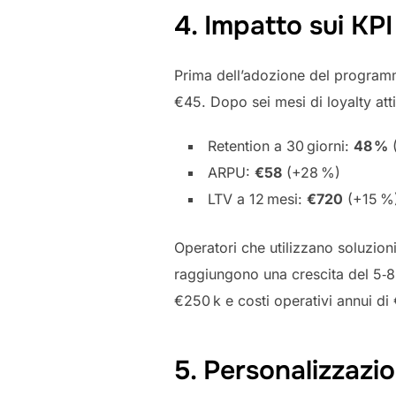
4. Impatto sui KP
Prima dell’adozione del programm
€45. Dopo sei mesi di loyalty atti
Retention a 30 giorni:
48 %
(
ARPU:
€58
(+28 %)
LTV a 12 mesi:
€720
(+15 %
Operatori che utilizzano soluzioni
raggiungono una crescita del 5‑8
€250 k e costi operativi annui di 
5. Personalizzazio