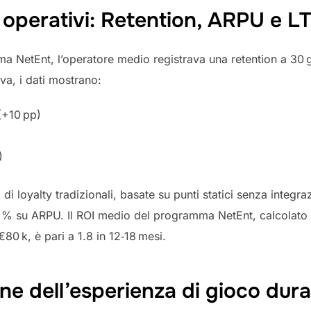
I operativi: Retention, ARPU e L
a NetEnt, l’operatore medio registrava una retention a 30 
va, i dati mostrano:
+10 pp)
)
 di loyalty tradizionali, basate su punti statici senza integr
 % su ARPU. Il ROI medio del programma NetEnt, calcolato s
€80 k, è pari a 1.8 in 12‑18 mesi.
ne dell’esperienza di gioco duran