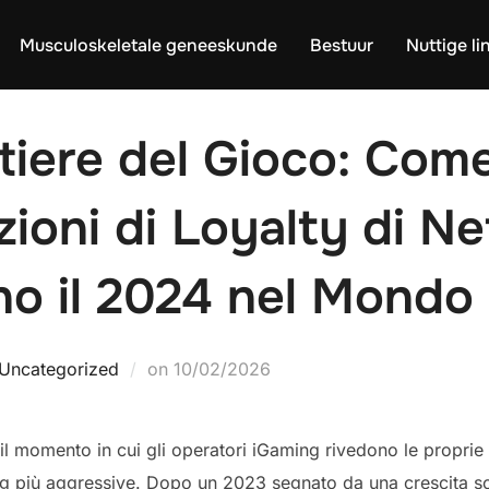
Musculoskeletale geneeskunde
Bestuur
Nuttige li
iere del Gioco: Come
oni di Loyalty di Ne
no il 2024 nel Mondo
Geplaatst
Uncategorized
on
10/02/2026
op
il momento in cui gli operatori iGaming rivedono le proprie 
g più aggressive. Dopo un 2023 segnato da una crescita so