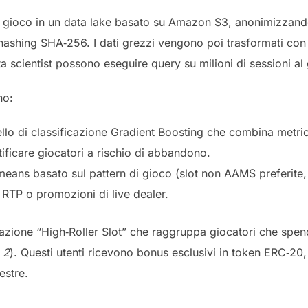
i di gioco in un data lake basato su Amazon S3, anonimizzan
 hashing SHA‑256. I dati grezzi vengono poi trasformati con 
scientist possono eseguire query su milioni di sessioni al 
no:
llo di classificazione Gradient Boosting che combina metric
ificare giocatori a rischio di abbandono.
‑means basato sul pattern di gioco (slot non AAMS preferite,
a RTP o promozioni di live dealer.
zione “High‑Roller Slot” che raggruppa giocatori che spen
 2
). Questi utenti ricevono bonus esclusivi in token ERC‑20
estre.