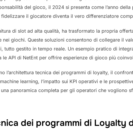
onsabilità del gioco, il 2024 si presenta come l’anno della 
 fidelizzare il giocatore diventa il vero differenziatore comp
tura di slot ad alta qualità, ha trasformato la propria offert
 nei giochi. Queste soluzioni consentono di collegare il val
mi, tutto gestito in tempo reale. Un esempio pratico di integr
a le API di NetEnt per offrire esperienze di gioco più coinvo
o l’architettura tecnica dei programmi di loyalty, il confro
e machine learning, l’impatto sui KPI operativi e le prospetti
re una panoramica completa per gli operatori che vogliono s
ecnica dei programmi di Loyalty 