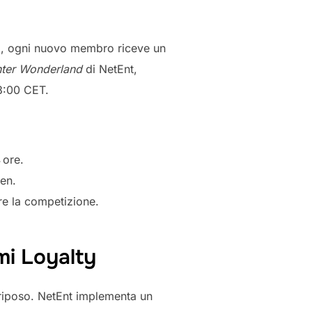
io, ogni nuovo membro riceve un
ter Wonderland
di NetEnt,
23:00 CET.
 ore.
ken.
are la competizione.
mi Loyalty
a riposo. NetEnt implementa un