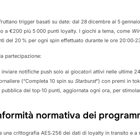
uttano trigger basati su date: dal 28 dicembre al 5 genna
o a €200 più 5 000 punti loyalty. I giochi a tema, come
Win
nti del 20 % per ogni spin effettuato durante le ore 20:00‑
la partecipazione:
: inviare notifiche push solo ai giocatori attivi nelle ultime 24
iornaliere (“Completa 10 spin su
Starburst
”) con premi in to
ca pubblica dei top‑10 punti, aggiornata ogni ora, per stimol
nformità normativa dei program
a una crittografia AES‑256 dei dati di loyalty in transito e 