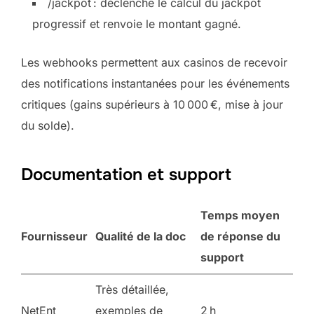
/jackpot : déclenche le calcul du jackpot
progressif et renvoie le montant gagné.
Les webhooks permettent aux casinos de recevoir
des notifications instantanées pour les événements
critiques (gains supérieurs à 10 000 €, mise à jour
du solde).
Documentation et support
Temps moyen
Fournisseur
Qualité de la doc
de réponse du
support
Très détaillée,
NetEnt
exemples de
2 h