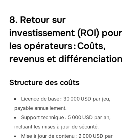
8. Retour sur
investissement (ROI) pour
les opérateurs : Coûts,
revenus et différenciation
Structure des coûts
Licence de base : 30 000 USD par jeu,
payable annuellement.
Support technique : 5 000 USD par an,
incluant les mises à jour de sécurité.
Mise à jour de contenu : 2 000 USD par