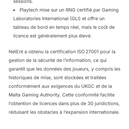
sessions.
Playtech mise sur un RNG certifié par Gaming
Laboratories International (GLI) et offre un
tableau de bord en temps réel, mais le coût de
licence est généralement plus élevé.
NetEnt a obtenu la certification ISO 27001 pour la
gestion de la sécurité de l’information, ce qui
garantit que les données des joueurs, y compris les
historiques de mise, sont stockées et traitées
conformément aux exigences du UKGC et de la
Malta Gaming Authority. Cette conformité facilite
l’obtention de licences dans plus de 30 juridictions,
réduisant les obstacles à l’expansion internationale.