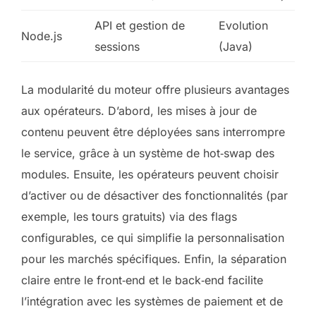
API et gestion de
Evolution
Node.js
sessions
(Java)
La modularité du moteur offre plusieurs avantages
aux opérateurs. D’abord, les mises à jour de
contenu peuvent être déployées sans interrompre
le service, grâce à un système de hot‑swap des
modules. Ensuite, les opérateurs peuvent choisir
d’activer ou de désactiver des fonctionnalités (par
exemple, les tours gratuits) via des flags
configurables, ce qui simplifie la personnalisation
pour les marchés spécifiques. Enfin, la séparation
claire entre le front‑end et le back‑end facilite
l’intégration avec les systèmes de paiement et de