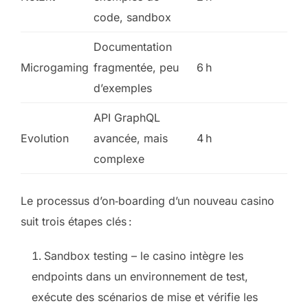
code, sandbox
Documentation
Microgaming
fragmentée, peu
6 h
d’exemples
API GraphQL
Evolution
avancée, mais
4 h
complexe
Le processus d’on‑boarding d’un nouveau casino
suit trois étapes clés :
Sandbox testing – le casino intègre les
endpoints dans un environnement de test,
exécute des scénarios de mise et vérifie les