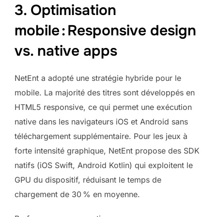
3. Optimisation
mobile : Responsive design
vs. native apps
NetEnt a adopté une stratégie hybride pour le
mobile. La majorité des titres sont développés en
HTML5 responsive, ce qui permet une exécution
native dans les navigateurs iOS et Android sans
téléchargement supplémentaire. Pour les jeux à
forte intensité graphique, NetEnt propose des SDK
natifs (iOS Swift, Android Kotlin) qui exploitent le
GPU du dispositif, réduisant le temps de
chargement de 30 % en moyenne.