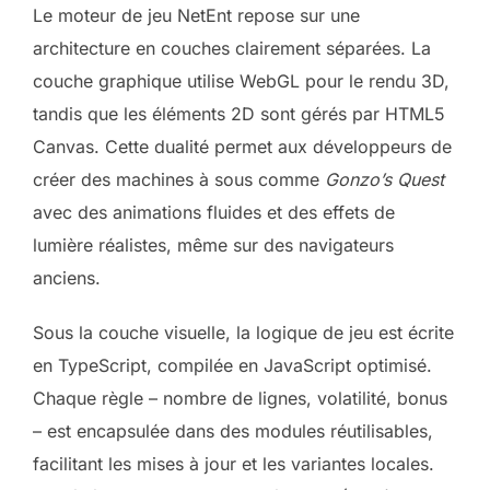
Le moteur de jeu NetEnt repose sur une
architecture en couches clairement séparées. La
couche graphique utilise WebGL pour le rendu 3D,
tandis que les éléments 2D sont gérés par HTML5
Canvas. Cette dualité permet aux développeurs de
créer des machines à sous comme
Gonzo’s Quest
avec des animations fluides et des effets de
lumière réalistes, même sur des navigateurs
anciens.
Sous la couche visuelle, la logique de jeu est écrite
en TypeScript, compilée en JavaScript optimisé.
Chaque règle – nombre de lignes, volatilité, bonus
– est encapsulée dans des modules réutilisables,
facilitant les mises à jour et les variantes locales.