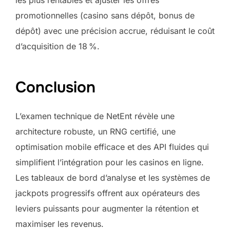
les plus rentables et ajuster les offres
promotionnelles (casino sans dépôt, bonus de
dépôt) avec une précision accrue, réduisant le coût
d’acquisition de 18 %.
Conclusion
L’examen technique de NetEnt révèle une
architecture robuste, un RNG certifié, une
optimisation mobile efficace et des API fluides qui
simplifient l’intégration pour les casinos en ligne.
Les tableaux de bord d’analyse et les systèmes de
jackpots progressifs offrent aux opérateurs des
leviers puissants pour augmenter la rétention et
maximiser les revenus.