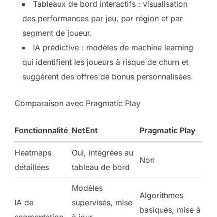
Tableaux de bord interactifs : visualisation
des performances par jeu, par région et par
segment de joueur.
IA prédictive : modèles de machine learning
qui identifient les joueurs à risque de churn et
suggèrent des offres de bonus personnalisées.
Comparaison avec Pragmatic Play
Fonctionnalité
NetEnt
Pragmatic Play
Heatmaps
Oui, intégrées au
Non
détaillées
tableau de bord
Modèles
Algorithmes
IA de
supervisés, mise
basiques, mise à