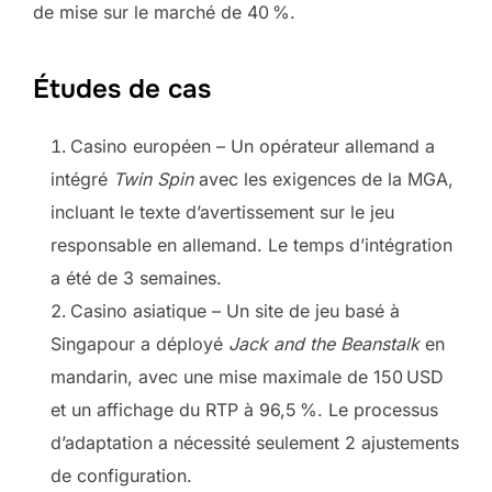
de mise sur le marché de 40 %.
Études de cas
Casino européen – Un opérateur allemand a
intégré
Twin Spin
avec les exigences de la MGA,
incluant le texte d’avertissement sur le jeu
responsable en allemand. Le temps d’intégration
a été de 3 semaines.
Casino asiatique – Un site de jeu basé à
Singapour a déployé
Jack and the Beanstalk
en
mandarin, avec une mise maximale de 150 USD
et un affichage du RTP à 96,5 %. Le processus
d’adaptation a nécessité seulement 2 ajustements
de configuration.