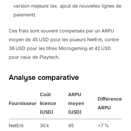
version majeure (ex. ajout de nouvelles lignes de
paiement).
Ces frais sont souvent compensés par un ARPU
moyen de 45 USD pour les joueurs NetEnt, contre
38 USD pour les titres Microgaming et 42 USD
pour ceux de Playtech.
Analyse comparative
Coût
ARPU
Différence
Fournisseur
licence
moyen
ARPU
(USD)
(USD)
NetEnt
30 k
45
+7 %