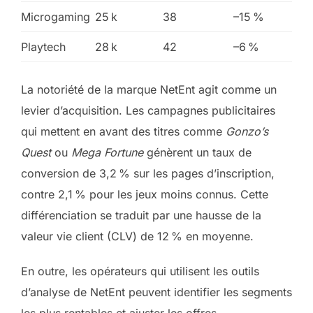
Microgaming
25 k
38
–15 %
Playtech
28 k
42
–6 %
La notoriété de la marque NetEnt agit comme un
levier d’acquisition. Les campagnes publicitaires
qui mettent en avant des titres comme
Gonzo’s
Quest
ou
Mega Fortune
génèrent un taux de
conversion de 3,2 % sur les pages d’inscription,
contre 2,1 % pour les jeux moins connus. Cette
différenciation se traduit par une hausse de la
valeur vie client (CLV) de 12 % en moyenne.
En outre, les opérateurs qui utilisent les outils
d’analyse de NetEnt peuvent identifier les segments