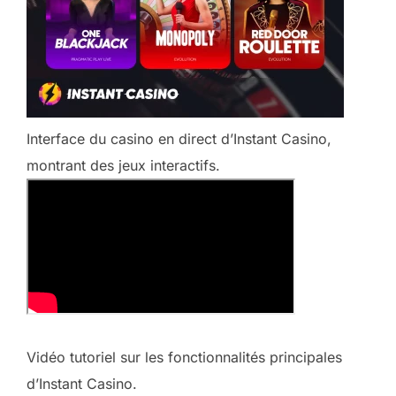
Interface du casino en direct d’Instant Casino,
montrant des jeux interactifs.
Vidéo tutoriel sur les fonctionnalités principales
d’Instant Casino.