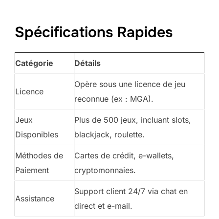
Spécifications Rapides
Catégorie
Détails
Opère sous une licence de jeu
Licence
reconnue (ex : MGA).
Jeux
Plus de 500 jeux, incluant slots,
Disponibles
blackjack, roulette.
Méthodes de
Cartes de crédit, e-wallets,
Paiement
cryptomonnaies.
Support client 24/7 via chat en
Assistance
direct et e-mail.