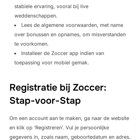
stabiele ervaring, vooral bij live
weddenschappen.
Lees de algemene voorwaarden, met name
over bonussen en opnames, om misverstanden
te voorkomen.
Installeer de Zoccer app indien van
toepassing voor mobiel gemak.
Registratie bij Zoccer:
Stap-voor-Stap
Om een account aan te maken, ga naar de website
en klik op ‘Registreren’. Vul je persoonlijke
gegevens in, zoals naam, geboortedatum en adres.