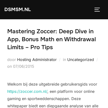
Ga
DSMSM.NL
naar
TOGGL
de
inhoud
Mastering Zoccer: Deep Dive in
App, Bonus Math en Withdrawal
Limits – Pro Tips
door
Hosting Administrator
in
Uncategorized
Geplaatst
on
07/06/2015
op
Welkom bij deze uitgebreide gebruikersgids voor
https://zoccer.com.nl/
, een platform voor online
gaming en sportweddenschappen. Deze
whitepaper biedt een diepgaande analyse van alle