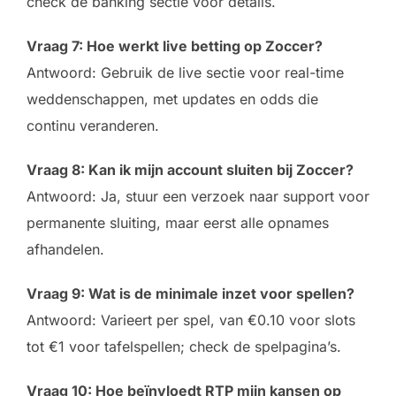
check de banking sectie voor details.
Vraag 7: Hoe werkt live betting op Zoccer?
Antwoord: Gebruik de live sectie voor real-time
weddenschappen, met updates en odds die
continu veranderen.
Vraag 8: Kan ik mijn account sluiten bij Zoccer?
Antwoord: Ja, stuur een verzoek naar support voor
permanente sluiting, maar eerst alle opnames
afhandelen.
Vraag 9: Wat is de minimale inzet voor spellen?
Antwoord: Varieert per spel, van €0.10 voor slots
tot €1 voor tafelspellen; check de spelpagina’s.
Vraag 10: Hoe beïnvloedt RTP mijn kansen op