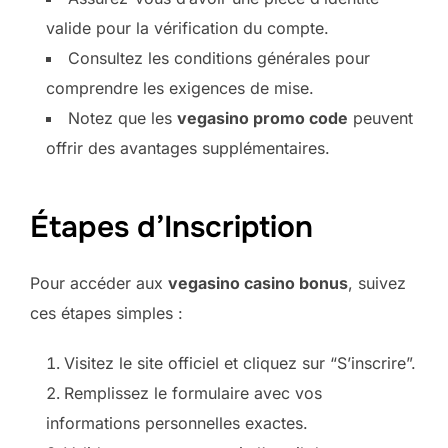
valide pour la vérification du compte.
Consultez les conditions générales pour
comprendre les exigences de mise.
Notez que les
vegasino promo code
peuvent
offrir des avantages supplémentaires.
Étapes d’Inscription
Pour accéder aux
vegasino casino bonus
, suivez
ces étapes simples :
Visitez le site officiel et cliquez sur “S’inscrire”.
Remplissez le formulaire avec vos
informations personnelles exactes.