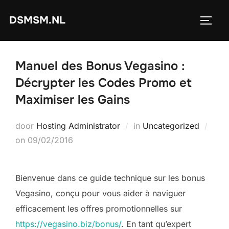
Ga
DSMSM.NL
naar
TOGGL
de
inhoud
Manuel des Bonus Vegasino :
Décrypter les Codes Promo et
Maximiser les Gains
door
Hosting Administrator
in
Uncategorized
Geplaatst
on
09/02/2016
op
Bienvenue dans ce guide technique sur les bonus
Vegasino, conçu pour vous aider à naviguer
efficacement les offres promotionnelles sur
https://vegasino.biz/bonus/
. En tant qu’expert