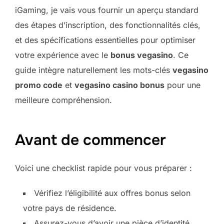
iGaming, je vais vous fournir un aperçu standard
des étapes d’inscription, des fonctionnalités clés,
et des spécifications essentielles pour optimiser
votre expérience avec le
bonus vegasino
. Ce
guide intègre naturellement les mots-clés
vegasino
promo code
et
vegasino casino bonus
pour une
meilleure compréhension.
Avant de commencer
Voici une checklist rapide pour vous préparer :
Vérifiez l’éligibilité aux offres bonus selon
votre pays de résidence.
Assurez-vous d’avoir une pièce d’identité