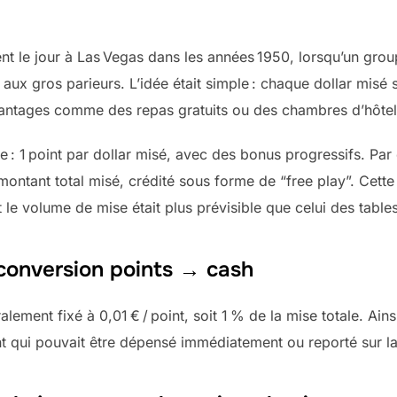
ent le jour à Las Vegas dans les années 1950, lorsqu’un gro
ux gros parieurs. L’idée était simple : chaque dollar misé s
antages comme des repas gratuits ou des chambres d’hôtel
ire : 1 point par dollar misé, avec des bonus progressifs. Pa
ontant total misé, crédité sous forme de “free play”. Cette
le volume de mise était plus prévisible que celui des tables
e conversion points → cash
lement fixé à 0,01 € / point, soit 1 % de la mise totale. Ains
t qui pouvait être dépensé immédiatement ou reporté sur la