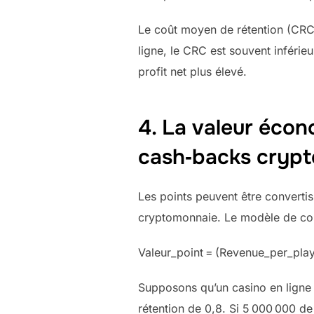
Le coût moyen de rétention (CRC)
ligne, le CRC est souvent inférie
profit net plus élevé.
4. La valeur écono
cash‑backs cryp
Les points peuvent être convertis
cryptomonnaie. Le modèle de con
Valeur_point = (Revenue_per_play 
Supposons qu’un casino en ligne 
rétention de 0,8. Si 5 000 000 de 