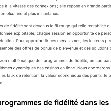
ce à la vitesse des connexions ; elle repose en grande parti
n plus fine et plus instantanée.
e fidélité sont devenus le fil rouge qui relie rentabilité du
donnée exploitable, chaque session en opportunité de perso
étention. Pour approfondir ces mécanismes, les lecteurs peu
nsemble des offres de bonus de bienvenue et des solutions
rizon mathématique des programmes de fidélité, en compara
ithmes dynamiques des casinos en ligne. Nous aborderons l’
les taux de rétention, la valeur économique des points, le pa
e.
 programmes de fidélité dans les