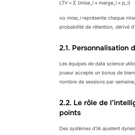
LTV = Σ (mise_i × marge_i × p_i)
où
mise_i
représente chaque mis
probabilité de rétention, dérivé 
2.1. Personnalisation 
Les équipes de data science utilis
joueur accepte un bonus de bienve
nombre de sessions par semaine
2.2. Le rôle de l’intel
points
Des systèmes d’IA ajustent dynam