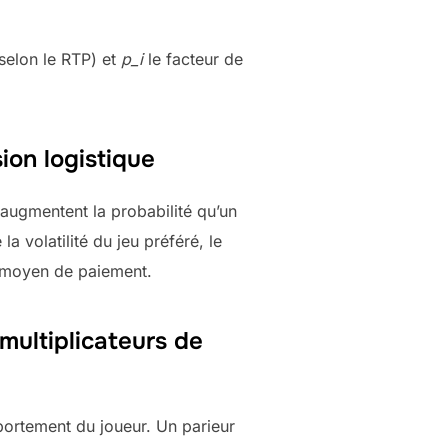
selon le RTP) et
p_i
le facteur de
ion logistique
i augmentent la probabilité qu’un
 volatilité du jeu préféré, le
 moyen de paiement.
 multiplicateurs de
portement du joueur. Un parieur