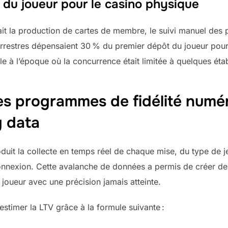
n du joueur pour le casino physique
ait la production de cartes de membre, le suivi manuel des p
errestres dépensaient 30 % du premier dépôt du joueur pour
ble à l’époque où la concurrence était limitée à quelques ét
s programmes de fidélité numér
g data
duit la collecte en temps réel de chaque mise, du type de jeu
connexion. Cette avalanche de données a permis de créer d
n joueur avec une précision jamais atteinte.
stimer la LTV grâce à la formule suivante :