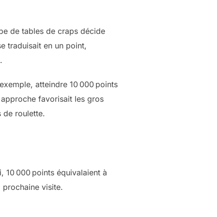
upe de tables de craps décide
e traduisait en un point,
.
r exemple, atteindre 10 000 points
 approche favorisait les gros
 de roulette.
i, 10 000 points équivalaient à
 prochaine visite.