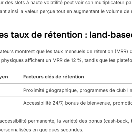
ur des slots à haute volatilité peut voir son multiplicateur 
t ainsi la valeur perçue tout en augmentant le volume de 
s taux de rétention : land‑base
rateurs montrent que les taux mensuels de rétention (MRR) d
physiques affichent un MRR de 12 %, tandis que les platefo
yen
Facteurs clés de rétention
Proximité géographique, programmes de club li
Accessibilité 24/7, bonus de bienvenue, promoti
l’accessibilité permanente, la variété des bonus (cash‑back,
s personnalisées en quelques secondes.