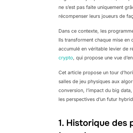
ne s’est pas faite uniquement grâ
récompenser leurs joueurs de faço
Dans ce contexte, les programmes d
Ils transforment chaque mise en 
accumulé en véritable levier de r
crypto
, qui propose une vue d’e
Cet article propose un tour d’ho
salles de jeu physiques aux algor
conversion, l’impact du big data, 
les perspectives d’un futur hybrid
1. Historique des