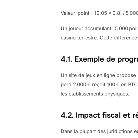
Valeur_point = (0,05 × 0,8) / 5 0
Un joueur accumulant 15 000 point
casino terrestre. Cette différence
4.1. Exemple de prog
Un site de jeux en ligne propose
perd 2 000 € reçoit 100 € en BTC,
les établissements physiques.
4.2. Impact fiscal et
Dans la plupart des juridictions 