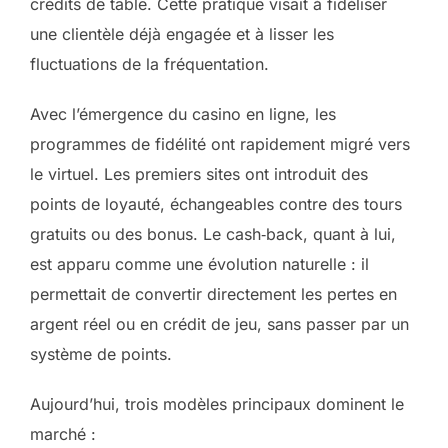
crédits de table. Cette pratique visait à fidéliser
une clientèle déjà engagée et à lisser les
fluctuations de la fréquentation.
Avec l’émergence du casino en ligne, les
programmes de fidélité ont rapidement migré vers
le virtuel. Les premiers sites ont introduit des
points de loyauté, échangeables contre des tours
gratuits ou des bonus. Le cash‑back, quant à lui,
est apparu comme une évolution naturelle : il
permettait de convertir directement les pertes en
argent réel ou en crédit de jeu, sans passer par un
système de points.
Aujourd’hui, trois modèles principaux dominent le
marché :