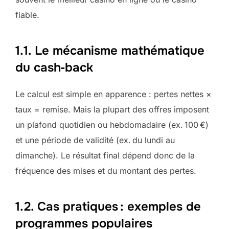
fiable.
1.1. Le mécanisme mathématique
du cash‑back
Le calcul est simple en apparence : pertes nettes ×
taux = remise. Mais la plupart des offres imposent
un plafond quotidien ou hebdomadaire (ex. 100 €)
et une période de validité (ex. du lundi au
dimanche). Le résultat final dépend donc de la
fréquence des mises et du montant des pertes.
1.2. Cas pratiques : exemples de
programmes populaires