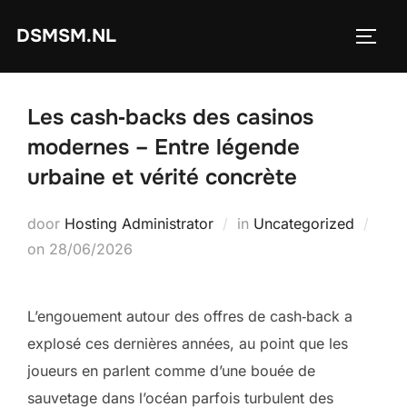
Ga
DSMSM.NL
naar
TOGGL
de
inhoud
Les cash‑backs des casinos
modernes – Entre légende
urbaine et vérité concrète
door
Hosting Administrator
in
Uncategorized
Geplaatst
on
28/06/2026
op
L’engouement autour des offres de cash‑back a
explosé ces dernières années, au point que les
joueurs en parlent comme d’une bouée de
sauvetage dans l’océan parfois turbulent des