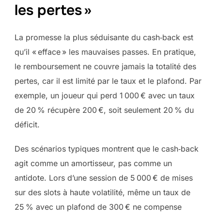
les pertes »
La promesse la plus séduisante du cash‑back est
qu’il « efface » les mauvaises passes. En pratique,
le remboursement ne couvre jamais la totalité des
pertes, car il est limité par le taux et le plafond. Par
exemple, un joueur qui perd 1 000 € avec un taux
de 20 % récupère 200 €, soit seulement 20 % du
déficit.
Des scénarios typiques montrent que le cash‑back
agit comme un amortisseur, pas comme un
antidote. Lors d’une session de 5 000 € de mises
sur des slots à haute volatilité, même un taux de
25 % avec un plafond de 300 € ne compense