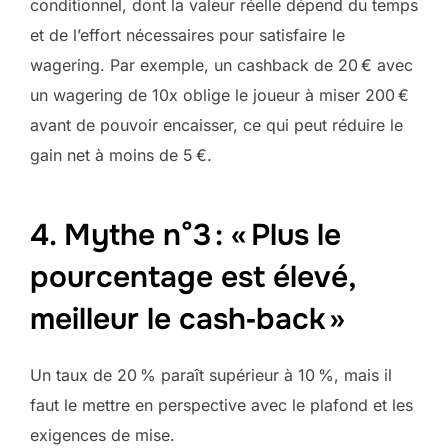
conditionnel, dont la valeur réelle dépend du temps
et de l’effort nécessaires pour satisfaire le
wagering. Par exemple, un cashback de 20 € avec
un wagering de 10x oblige le joueur à miser 200 €
avant de pouvoir encaisser, ce qui peut réduire le
gain net à moins de 5 €.
4. Mythe n°3 : « Plus le
pourcentage est élevé,
meilleur le cash‑back »
Un taux de 20 % paraît supérieur à 10 %, mais il
faut le mettre en perspective avec le plafond et les
exigences de mise.