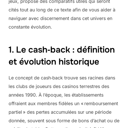
jeux, propose des comparatifs utiles qui seront
cités tout au long de ce texte afin de vous aider à
naviguer avec discernement dans cet univers en
constante évolution.
1. Le cash‑back : définition
et évolution historique
Le concept de cash‑back trouve ses racines dans
les clubs de joueurs des casinos terrestres des
années 1990. À l’époque, les établissements
offraient aux membres fidèles un « remboursement
partiel » des pertes accumulées sur une période
donnée, souvent sous forme de bons d’achat ou de