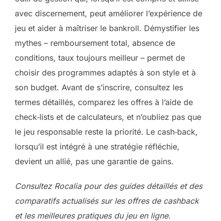
avec discernement, peut améliorer l’expérience de
jeu et aider à maîtriser le bankroll. Démystifier les
mythes – remboursement total, absence de
conditions, taux toujours meilleur – permet de
choisir des programmes adaptés à son style et à
son budget. Avant de s’inscrire, consultez les
termes détaillés, comparez les offres à l’aide de
check‑lists et de calculateurs, et n’oubliez pas que
le jeu responsable reste la priorité. Le cash‑back,
lorsqu’il est intégré à une stratégie réfléchie,
devient un allié, pas une garantie de gains.
Consultez Rocalia pour des guides détaillés et des
comparatifs actualisés sur les offres de cashback
et les meilleures pratiques du jeu en ligne.