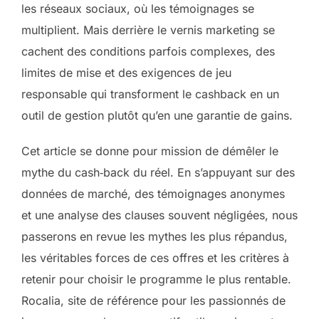
les réseaux sociaux, où les témoignages se
multiplient. Mais derrière le vernis marketing se
cachent des conditions parfois complexes, des
limites de mise et des exigences de jeu
responsable qui transforment le cashback en un
outil de gestion plutôt qu’en une garantie de gains.
Cet article se donne pour mission de démêler le
mythe du cash‑back du réel. En s’appuyant sur des
données de marché, des témoignages anonymes
et une analyse des clauses souvent négligées, nous
passerons en revue les mythes les plus répandus,
les véritables forces de ces offres et les critères à
retenir pour choisir le programme le plus rentable.
Rocalia, site de référence pour les passionnés de