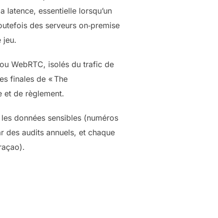
latence, essentielle lorsqu’un
toutefois des serveurs on‑premise
 jeu.
 ou WebRTC, isolés du trafic de
es finales de « The
e et de règlement.
t les données sensibles (numéros
ar des audits annuels, et chaque
raçao).