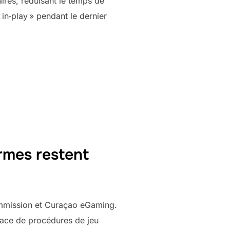
aires, réduisant le temps de
 in‑play » pendant le dernier
ormes restent
Commission et Curaçao eGaming.
place de procédures de jeu