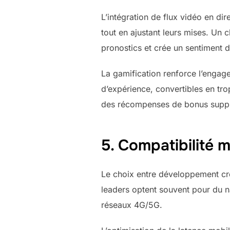
L’intégration de flux vidéo en d
tout en ajustant leurs mises. Un
pronostics et crée un sentiment de
La gamification renforce l’engage
d’expérience, convertibles en tro
des récompenses de bonus supplé
5. Compatibilité m
Le choix entre développement cros
leaders optent souvent pour du nat
réseaux 4G/5G.