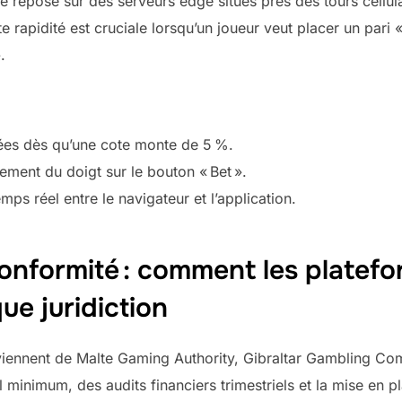
le repose sur des serveurs edge situés près des tours cellul
 rapidité est cruciale lorsqu’un joueur veut placer un pari «
.
nées dès qu’une cote monte de 5 %.
sement du doigt sur le bouton « Bet ».
ps réel entre le navigateur et l’application.
conformité : comment les platef
ue juridiction
roviennent de Malte Gaming Authority, Gibraltar Gambling 
 minimum, des audits financiers trimestriels et la mise en 