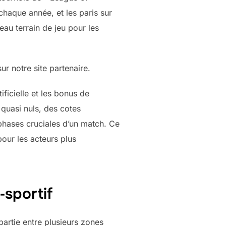
 chaque année, et les paris sur
au terrain de jeu pour les
ur notre site partenaire.
ificielle et les bonus de
quasi nuls, des cotes
 phases cruciales d’un match. Ce
pour les acteurs plus
‑sportif
artie entre plusieurs zones