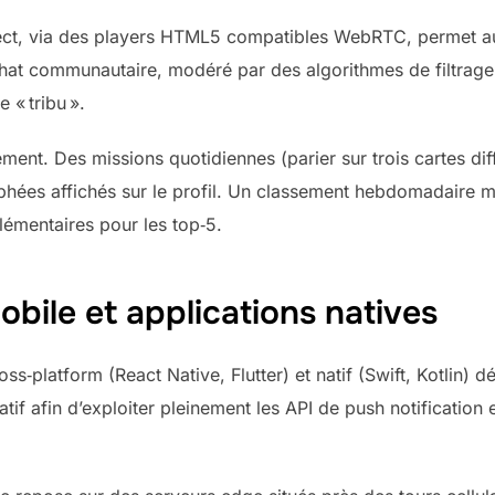
irect, via des players HTML5 compatibles WebRTC, permet aux
 chat communautaire, modéré par des algorithmes de filtrage
 « tribu ».
ment. Des missions quotidiennes (parier sur trois cartes dif
phées affichés sur le profil. Un classement hebdomadaire mo
mentaires pour les top‑5.
obile et applications natives
s‑platform (React Native, Flutter) et natif (Swift, Kotlin) d
if afin d’exploiter pleinement les API de push notification e