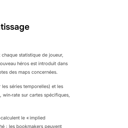
ntissage
 chaque statistique de joueur,
uveau héros est introduit dans
 cotes des maps concernées.
es séries temporelles) et les
, win‑rate sur cartes spécifiques,
calculent le « implied
arché : les bookmakers peuvent