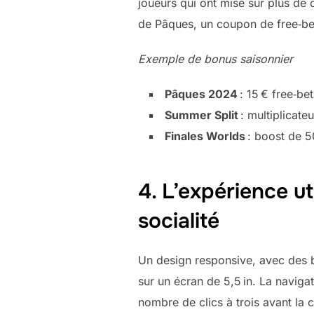
joueurs qui ont misé sur plus de
de Pâques, un coupon de free‑bet 
Exemple de bonus saisonnier
Pâques 2024
: 15 € free‑be
Summer Split
: multiplicate
Finales Worlds
: boost de 5
4. L’expérience ut
socialité
Un design responsive, avec des bo
sur un écran de 5,5 in. La navigat
nombre de clics à trois avant la 