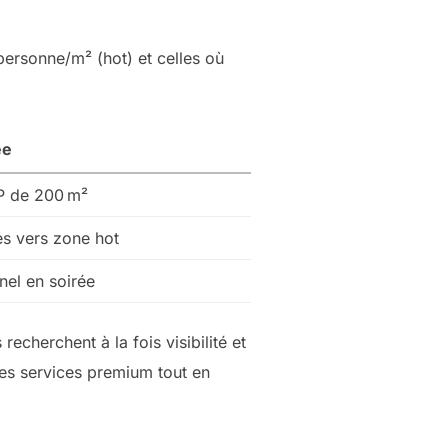
personne/m² (hot) et celles où
ée
IP de 200 m²
es vers zone hot
nel en soirée
cherchent à la fois visibilité et
 des services premium tout en