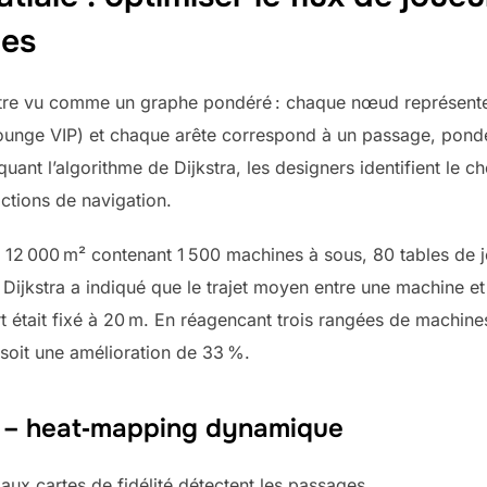
hes
être vu comme un graphe pondéré : chaque nœud représent
 lounge VIP) et chaque arête correspond à un passage, pondé
nt l’algorithme de Dijkstra, les designers identifient le ch
rictions de navigation.
 12 000 m² contenant 1 500 machines à sous, 80 tables de j
Dijkstra a indiqué que le trajet moyen entre une machine et 
rt était fixé à 20 m. En réagencant trois rangées de machines
 soit une amélioration de 33 %.
” – heat‑mapping dynamique
aux cartes de fidélité détectent les passages.