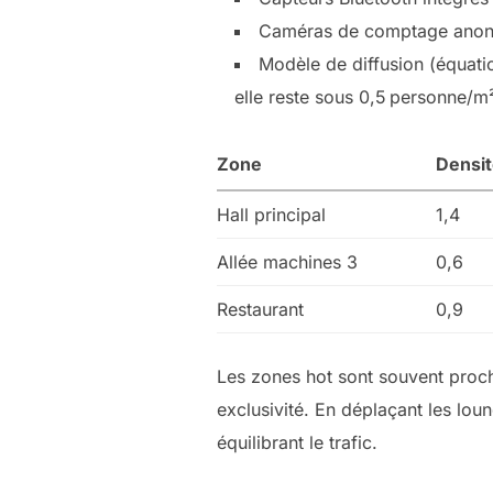
Caméras de comptage anonym
Modèle de diffusion (équatio
elle reste sous 0,5 personne/m²
Zone
Densit
Hall principal
1,4
Allée machines 3
0,6
Restaurant
0,9
Les zones hot sont souvent proch
exclusivité. En déplaçant les lou
équilibrant le trafic.