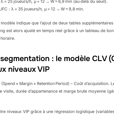
λ = 25 joueurs/h, μ = 12 → W ≈ 6,9 min (au‑delà du seuil).
FC : λ = 35 joueurs/h, μ = 12 → W ≈ 9,8 min.
e modèle indique que l’ajout de deux tables supplémentaires
ing est alors ajusté en temps réel grâce à un tableau de bo
horaire.
et segmentation : le modèle CLV 
ux niveaux VIP
Spend × Margin × Retention Period) − Coût d’acquisition. Le
 visite, durée d’appartenance et marge brute moyenne (gé
tre niveaux VIP grâce à une régression logistique (variable