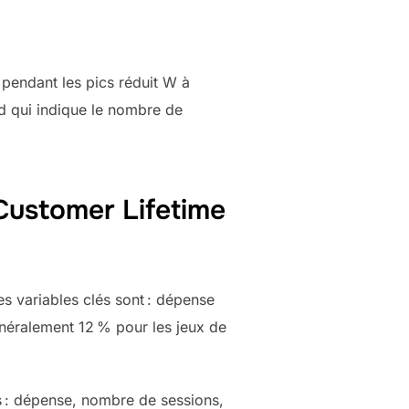
 pendant les pics réduit W à
rd qui indique le nombre de
(Customer Lifetime
s variables clés sont : dépense
néralement 12 % pour les jeux de
s : dépense, nombre de sessions,