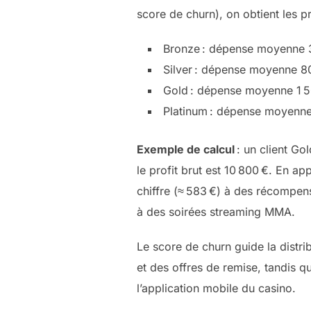
score de churn), on obtient les pro
Bronze : dépense moyenne 3
Silver : dépense moyenne 80
Gold : dépense moyenne 1 50
Platinum : dépense moyenne 
Exemple de calcul
: un client Go
le profit brut est 10 800 €. En a
chiffre (≈ 583 €) à des récompens
à des soirées streaming MMA.
Le score de churn guide la distri
et des offres de remise, tandis q
l’application mobile du casino.