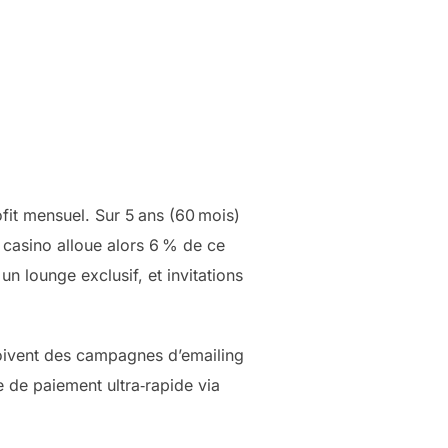
it mensuel. Sur 5 ans (60 mois)
e casino alloue alors 6 % de ce
 lounge exclusif, et invitations
eçoivent des campagnes d’emailing
e de paiement ultra‑rapide via