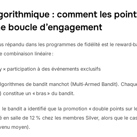
lgorithmique : comment les point
ne boucle d’engagement
s répandu dans les programmes de fidélité est le reward‑b
 combinaison linéaire :
 γ × participation à des événements exclusifs
 algorithmes de bandit manchot (Multi‑Armed Bandit). Chaqu
) constitue un « bras » du bandit.
le bandit a identifié que la promotion « double points sur le
en salle de 12 % chez les membres Silver, alors que le cas
evenu moyen).