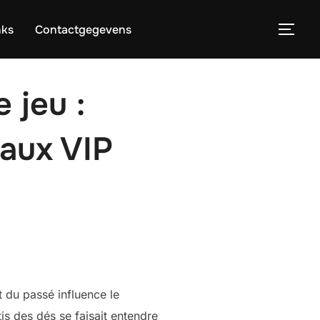
nks
Contactgegevens
TOGG
 jeu :
eaux VIP
 du passé influence le
is des dés se faisait entendre