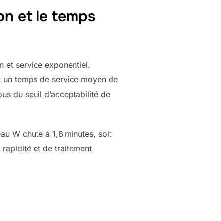
son et le temps
 et service exponentiel.
ec un temps de service moyen de
us du seuil d’acceptabilité de
au W chute à 1,8 minutes, soit
 rapidité et de traitement