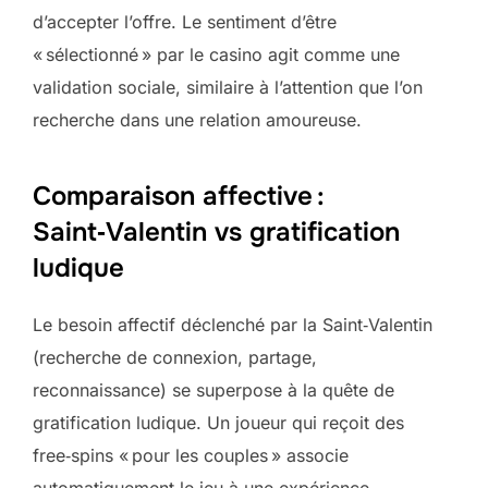
d’accepter l’offre. Le sentiment d’être
« sélectionné » par le casino agit comme une
validation sociale, similaire à l’attention que l’on
recherche dans une relation amoureuse.
Comparaison affective :
Saint‑Valentin vs gratification
ludique
Le besoin affectif déclenché par la Saint‑Valentin
(recherche de connexion, partage,
reconnaissance) se superpose à la quête de
gratification ludique. Un joueur qui reçoit des
free‑spins « pour les couples » associe
automatiquement le jeu à une expérience