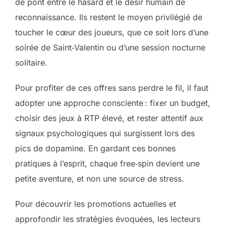
de pont entre le hasard et le désir humain de
reconnaissance. Ils restent le moyen privilégié de
toucher le cœur des joueurs, que ce soit lors d’une
soirée de Saint‑Valentin ou d’une session nocturne
solitaire.
Pour profiter de ces offres sans perdre le fil, il faut
adopter une approche consciente : fixer un budget,
choisir des jeux à RTP élevé, et rester attentif aux
signaux psychologiques qui surgissent lors des
pics de dopamine. En gardant ces bonnes
pratiques à l’esprit, chaque free‑spin devient une
petite aventure, et non une source de stress.
Pour découvrir les promotions actuelles et
approfondir les stratégies évoquées, les lecteurs