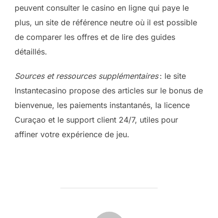
peuvent consulter le casino en ligne qui paye le
plus, un site de référence neutre où il est possible
de comparer les offres et de lire des guides
détaillés.
Sources et ressources supplémentaires
: le site
Instantecasino propose des articles sur le bonus de
bienvenue, les paiements instantanés, la licence
Curaçao et le support client 24/7, utiles pour
affiner votre expérience de jeu.
BERICHTAUTEUR