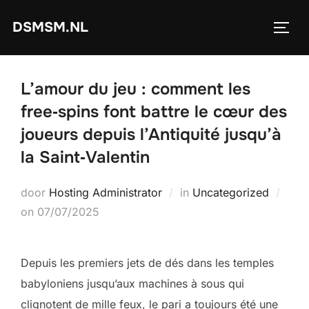
Ga
DSMSM.NL
naar
TOGG
de
inhoud
L’amour du jeu : comment les
free‑spins font battre le cœur des
joueurs depuis l’Antiquité jusqu’à
la Saint‑Valentin
door
Hosting Administrator
in
Uncategorized
Geplaatst
on
07/07/2025
op
Depuis les premiers jets de dés dans les temples
babyloniens jusqu’aux machines à sous qui
clignotent de mille feux, le pari a toujours été une