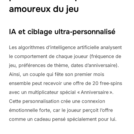
amoureux du jeu
IA et ciblage ultra‑personnalisé
Les algorithmes d’intelligence artificielle analysent
le comportement de chaque joueur (fréquence de
jeu, préférences de thème, dates d’anniversaire).
Ainsi, un couple qui fête son premier mois
ensemble peut recevoir une offre de 20 free‑spins
avec un multiplicateur spécial « Anniversaire ».
Cette personnalisation crée une connexion
émotionnelle forte, car le joueur perçoit l’offre
comme un cadeau pensé spécialement pour lui.