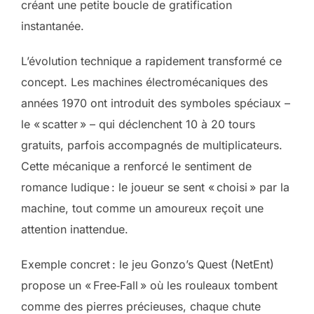
créant une petite boucle de gratification
instantanée.
L’évolution technique a rapidement transformé ce
concept. Les machines électromécaniques des
années 1970 ont introduit des symboles spéciaux –
le « scatter » – qui déclenchent 10 à 20 tours
gratuits, parfois accompagnés de multiplicateurs.
Cette mécanique a renforcé le sentiment de
romance ludique : le joueur se sent « choisi » par la
machine, tout comme un amoureux reçoit une
attention inattendue.
Exemple concret : le jeu Gonzo’s Quest (NetEnt)
propose un « Free‑Fall » où les rouleaux tombent
comme des pierres précieuses, chaque chute