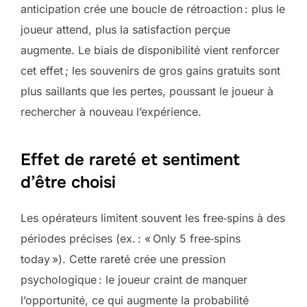
anticipation crée une boucle de rétroaction : plus le
joueur attend, plus la satisfaction perçue
augmente. Le biais de disponibilité vient renforcer
cet effet ; les souvenirs de gros gains gratuits sont
plus saillants que les pertes, poussant le joueur à
rechercher à nouveau l’expérience.
Effet de rareté et sentiment
d’être choisi
Les opérateurs limitent souvent les free‑spins à des
périodes précises (ex. : « Only 5 free‑spins
today »). Cette rareté crée une pression
psychologique : le joueur craint de manquer
l’opportunité, ce qui augmente la probabilité