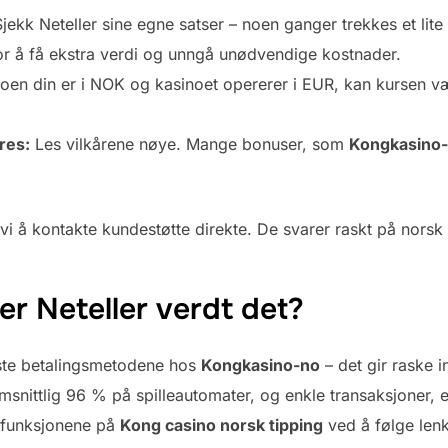
jekk Neteller sine egne satser – noen ganger trekkes et lite b
r å få ekstra verdi og unngå unødvendige kostnader.
oen din er i NOK og kasinoet opererer i EUR, kan kursen v
res:
Les vilkårene nøye. Mange bonuser, som
Kongkasino-
 vi å kontakte kundestøtte direkte. De svarer raskt på norsk 
r Neteller verdt det?
este betalingsmetodene hos
Kongkasino-no
– det gir raske 
snittlig 96 % på spilleautomater, og enkle transaksjoner, e
e funksjonene på
Kong casino norsk tipping
ved å følge len