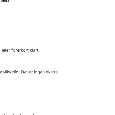
eller førerkort klart.
blikkelig. Det er ingen ekstra