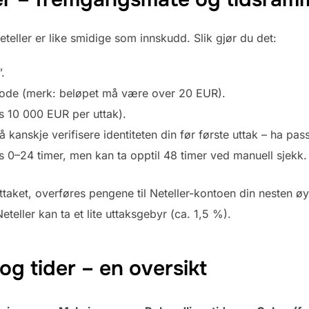
eller er like smidige som innskudd. Slik gjør du det:
.
tode (merk: beløpet må være over 20 EUR).
s 10 000 EUR per uttak).
kanskje verifisere identiteten din før første uttak – ha pass 
s 0–24 timer, men kan ta opptil 48 timer ved manuell sjekk.
aket, overføres pengene til Neteller-kontoen din nesten øye
teller kan ta et lite uttaksgebyr (ca. 1,5 %).
og tider – en oversikt