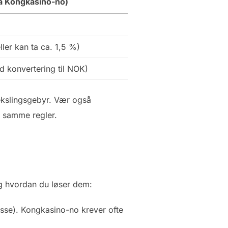
a Kongkasino-no)
ler kan ta ca. 1,5 %)
d konvertering til NOK)
vekslingsgebyr. Vær også
r samme regler.
og hvordan du løser dem:
resse). Kongkasino-no krever ofte