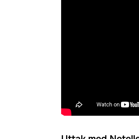
Uttak med Netell