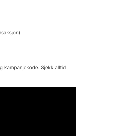
nsaksjon).
g kampanjekode. Sjekk alltid