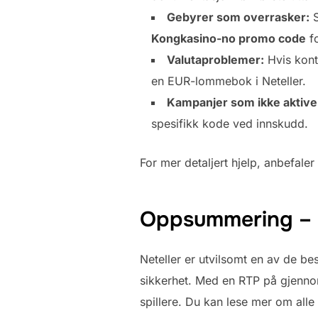
Gebyrer som overrasker:
S
Kongkasino-no promo code
fo
Valutaproblemer:
Hvis kont
en EUR-lommebok i Neteller.
Kampanjer som ikke aktive
spesifikk kode ved innskudd.
For mer detaljert hjelp, anbefaler
Oppsummering – e
Neteller er utvilsomt en av de b
sikkerhet. Med en RTP på gjennom
spillere. Du kan lese mer om all