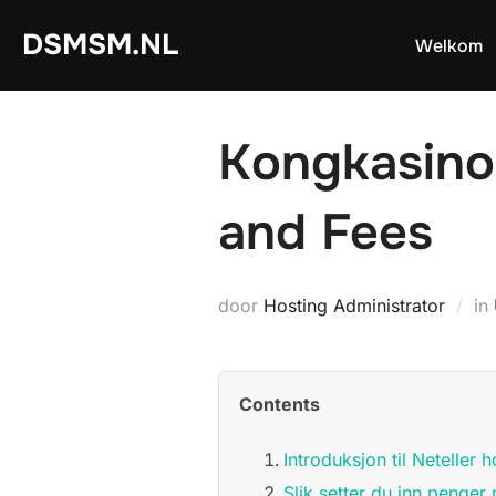
Ga
DSMSM.NL
Welkom
naar
de
inhoud
Kongkasino-
and Fees
door
Hosting Administrator
in
Contents
Introduksjon til Neteller
Slik setter du inn penger 