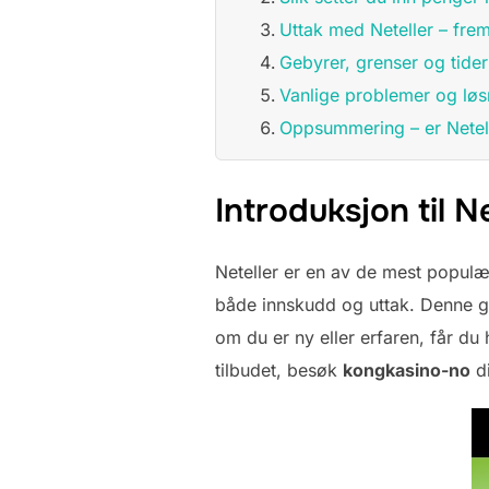
Uttak med Neteller – fr
Gebyrer, grenser og tider
Vanlige problemer og løs
Oppsummering – er Netell
Introduksjon til 
Neteller er en av de mest popul
både innskudd og uttak. Denne g
om du er ny eller erfaren, får du
tilbudet, besøk
kongkasino-no
di