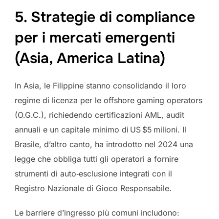
5. Strategie di compliance
per i mercati emergenti
(Asia, America Latina)
In Asia, le Filippine stanno consolidando il loro
regime di licenza per le offshore gaming operators
(O.G.C.), richiedendo certificazioni AML, audit
annuali e un capitale minimo di US $5 milioni. Il
Brasile, d’altro canto, ha introdotto nel 2024 una
legge che obbliga tutti gli operatori a fornire
strumenti di auto‑esclusione integrati con il
Registro Nazionale di Gioco Responsabile.
Le barriere d’ingresso più comuni includono: