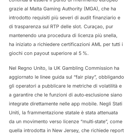
grazie al Malta Gaming Authority (MGA), che ha
introdotto requisiti più severi di audit finanziario e
di trasparenza sul RTP delle slot. Curaçao, pur
mantenendo una procedura di licenza più snella,
ha iniziato a richiedere certificazioni AML per tutti i
giochi con payout superiore al 5 %.
Nel Regno Unito, la UK Gambling Commission ha
aggiornato le linee guida sul “fair play”, obbligando
gli operatori a pubblicare le metriche di volatilità e
a garantire che le funzioni di auto‑esclusione siano
integrate direttamente nelle app mobile. Negli Stati
Uniti, la frammentazione statale è stata attenuata
da un movimento verso licenze “multi‑state”, come
quella introdotta in New Jersey, che richiede report