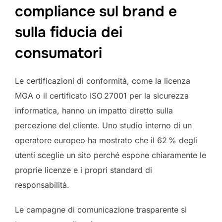
compliance sul brand e
sulla fiducia dei
consumatori
Le certificazioni di conformità, come la licenza
MGA o il certificato ISO 27001 per la sicurezza
informatica, hanno un impatto diretto sulla
percezione del cliente. Uno studio interno di un
operatore europeo ha mostrato che il 62 % degli
utenti sceglie un sito perché espone chiaramente le
proprie licenze e i propri standard di
responsabilità.
Le campagne di comunicazione trasparente si