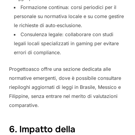
Formazione continua: corsi periodici per il
personale su normativa locale e su come gestire
le richieste di auto‑esclusione.
Consulenza legale: collaborare con studi
legali locali specializzati in gaming per evitare
errori di compliance.
Progettoasco offre una sezione dedicata alle
normative emergenti, dove è possibile consultare
riepiloghi aggiornati di leggi in Brasile, Messico e
Filippine, senza entrare nel merito di valutazioni
comparative.
6. Impatto della