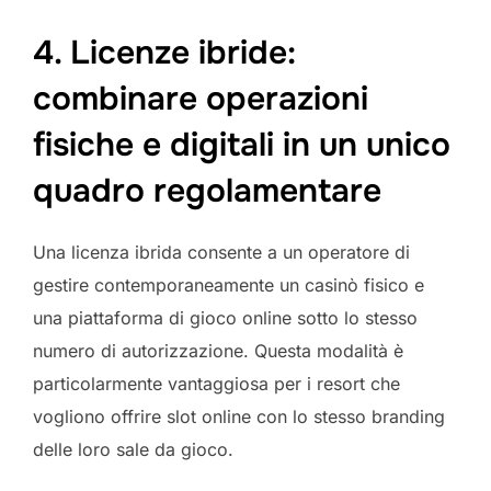
4. Licenze ibride:
combinare operazioni
fisiche e digitali in un unico
quadro regolamentare
Una licenza ibrida consente a un operatore di
gestire contemporaneamente un casinò fisico e
una piattaforma di gioco online sotto lo stesso
numero di autorizzazione. Questa modalità è
particolarmente vantaggiosa per i resort che
vogliono offrire slot online con lo stesso branding
delle loro sale da gioco.