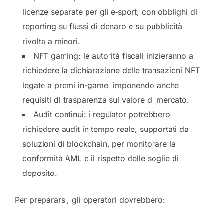
licenze separate per gli e‑sport, con obblighi di
reporting su flussi di denaro e su pubblicità
rivolta a minori.
NFT gaming: le autorità fiscali inizieranno a
richiedere la dichiarazione delle transazioni NFT
legate a premi in-game, imponendo anche
requisiti di trasparenza sul valore di mercato.
Audit continui: i regulator potrebbero
richiedere audit in tempo reale, supportati da
soluzioni di blockchain, per monitorare la
conformità AML e il rispetto delle soglie di
deposito.
Per prepararsi, gli operatori dovrebbero: