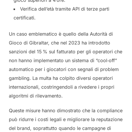
gioco superiori a 4 ore.
Verifica dell’età tramite API di terze parti
certificati.
Un caso emblematico è quello della Autorità di
Gioco di Gibraltar, che nel 2023 ha introdotto
sanzioni del 15 % sul fatturato per gli operatori che
non hanno implementato un sistema di “cool‑off”
automatico per i giocatori con segnali di problem
gambling. La multa ha colpito diversi operatori
internazionali, costringendoli a rivedere i propri
algoritmi di rilevamento.
Queste misure hanno dimostrato che la compliance
può ridurre i costi legali e migliorare la reputazione
del brand, soprattutto quando le campagne di