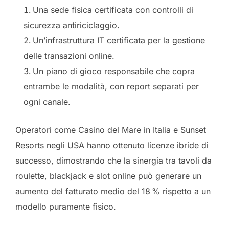
Una sede fisica certificata con controlli di
sicurezza antiriciclaggio.
Un’infrastruttura IT certificata per la gestione
delle transazioni online.
Un piano di gioco responsabile che copra
entrambe le modalità, con report separati per
ogni canale.
Operatori come Casino del Mare in Italia e Sunset
Resorts negli USA hanno ottenuto licenze ibride di
successo, dimostrando che la sinergia tra tavoli da
roulette, blackjack e slot online può generare un
aumento del fatturato medio del 18 % rispetto a un
modello puramente fisico.