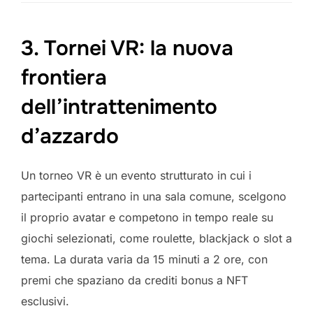
3. Tornei VR: la nuova
frontiera
dell’intrattenimento
d’azzardo
Un torneo VR è un evento strutturato in cui i
partecipanti entrano in una sala comune, scelgono
il proprio avatar e competono in tempo reale su
giochi selezionati, come roulette, blackjack o slot a
tema. La durata varia da 15 minuti a 2 ore, con
premi che spaziano da crediti bonus a NFT
esclusivi.