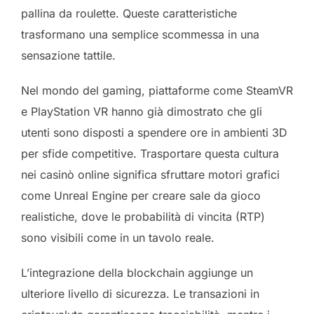
pallina da roulette. Queste caratteristiche
trasformano una semplice scommessa in una
sensazione tattile.
Nel mondo del gaming, piattaforme come SteamVR
e PlayStation VR hanno già dimostrato che gli
utenti sono disposti a spendere ore in ambienti 3D
per sfide competitive. Trasportare questa cultura
nei casinò online significa sfruttare motori grafici
come Unreal Engine per creare sale da gioco
realistiche, dove le probabilità di vincita (RTP)
sono visibili come in un tavolo reale.
L’integrazione della blockchain aggiunge un
ulteriore livello di sicurezza. Le transazioni in