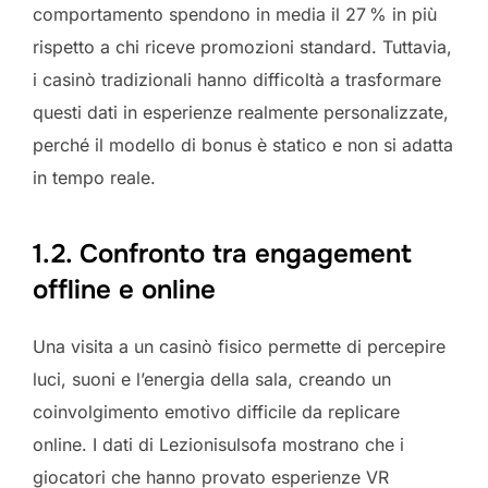
comportamento spendono in media il 27 % in più
rispetto a chi riceve promozioni standard. Tuttavia,
i casinò tradizionali hanno difficoltà a trasformare
questi dati in esperienze realmente personalizzate,
perché il modello di bonus è statico e non si adatta
in tempo reale.
1.2. Confronto tra engagement
offline e online
Una visita a un casinò fisico permette di percepire
luci, suoni e l’energia della sala, creando un
coinvolgimento emotivo difficile da replicare
online. I dati di Lezionisulsofa mostrano che i
giocatori che hanno provato esperienze VR