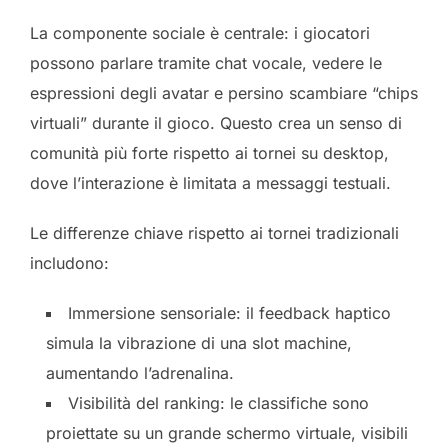
La componente sociale è centrale: i giocatori
possono parlare tramite chat vocale, vedere le
espressioni degli avatar e persino scambiare “chips
virtuali” durante il gioco. Questo crea un senso di
comunità più forte rispetto ai tornei su desktop,
dove l’interazione è limitata a messaggi testuali.
Le differenze chiave rispetto ai tornei tradizionali
includono:
Immersione sensoriale: il feedback haptico
simula la vibrazione di una slot machine,
aumentando l’adrenalina.
Visibilità del ranking: le classifiche sono
proiettate su un grande schermo virtuale, visibili