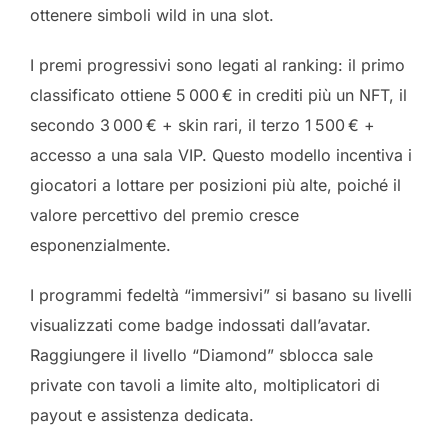
ottenere simboli wild in una slot.
I premi progressivi sono legati al ranking: il primo
classificato ottiene 5 000 € in crediti più un NFT, il
secondo 3 000 € + skin rari, il terzo 1 500 € +
accesso a una sala VIP. Questo modello incentiva i
giocatori a lottare per posizioni più alte, poiché il
valore percettivo del premio cresce
esponenzialmente.
I programmi fedeltà “immersivi” si basano su livelli
visualizzati come badge indossati dall’avatar.
Raggiungere il livello “Diamond” sblocca sale
private con tavoli a limite alto, moltiplicatori di
payout e assistenza dedicata.