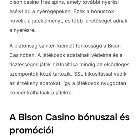
bison casino free spins, amely további nyerési
esélyt ad a nyerőgépeken. Ezek a bónuszok
növelik a játékélményt, és több lehetőséget adnak
a nyerésre.
A biztonság szintén kiemelt fontosságú a Bison
Casinóban. A játékosok adatainak védelme és a
tisztességes játék biztosítása mindig az elsődleges
szempontok közé tartozik. SSL titkosítással védik
az érzékeny adatokat, így a játékosok nyugodtan
koncentrálhatnak a játékra.
A Bison Casino bónuszai és
promóciói