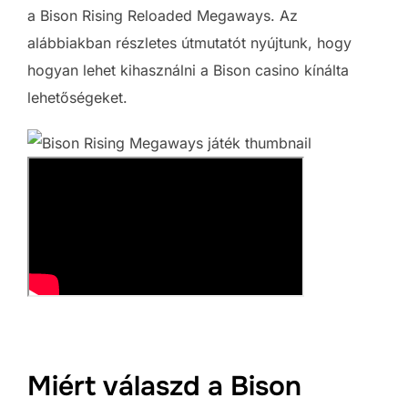
a Bison Rising Reloaded Megaways. Az
alábbiakban részletes útmutatót nyújtunk, hogy
hogyan lehet kihasználni a Bison casino kínálta
lehetőségeket.
Miért válaszd a Bison