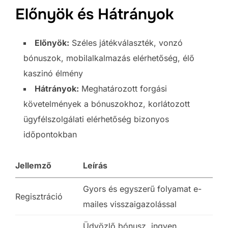
Előnyök és Hátrányok
Előnyök:
Széles játékválaszték, vonzó
bónuszok, mobilalkalmazás elérhetőség, élő
kaszinó élmény
Hátrányok:
Meghatározott forgási
követelmények a bónuszokhoz, korlátozott
ügyfélszolgálati elérhetőség bizonyos
időpontokban
Jellemző
Leírás
Gyors és egyszerű folyamat e-
Regisztráció
mailes visszaigazolással
Üdvözlő bónusz, ingyen