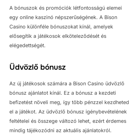
A bónuszok és promóciók létfontosságú elemei
egy online kaszinó népszerűségének. A Bison
Casino különféle bónuszokat kínál, amelyek
elősegítik a játékosok elköteleződését és
elégedettségét.
Üdvözlő bónusz
Az új játékosok számára a Bison Casino üdvözlő
bónusz ajánlatot kínál. Ez a bónusz a kezdeti
befizetést növeli meg, így több pénzzel kezdheted
el a játékot. Az üdvözlő bónusz igénybevételének
feltételei és összege változó lehet, ezért érdemes
mindig tájékozódni az aktuális ajánlatokról.