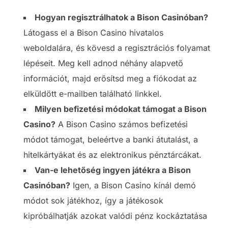
Hogyan regisztrálhatok a Bison Casinóban?
Látogass el a Bison Casino hivatalos
weboldalára, és kövesd a regisztrációs folyamat
lépéseit. Meg kell adnod néhány alapvető
információt, majd erősítsd meg a fiókodat az
elküldött e-mailben található linkkel.
Milyen befizetési módokat támogat a Bison
Casino?
A Bison Casino számos befizetési
módot támogat, beleértve a banki átutalást, a
hitelkártyákat és az elektronikus pénztárcákat.
Van-e lehetőség ingyen játékra a Bison
Casinóban?
Igen, a Bison Casino kínál demó
módot sok játékhoz, így a játékosok
kipróbálhatják azokat valódi pénz kockáztatása