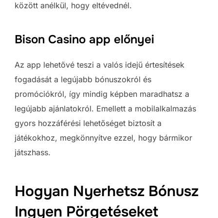
között anélkül, hogy eltévednél.
Bison Casino app előnyei
Az app lehetővé teszi a valós idejű értesítések
fogadását a legújabb bónuszokról és
promóciókról, így mindig képben maradhatsz a
legújabb ajánlatokról. Emellett a mobilalkalmazás
gyors hozzáférési lehetőséget biztosít a
játékokhoz, megkönnyítve ezzel, hogy bármikor
játszhass.
Hogyan Nyerhetsz Bónusz
Ingyen Pörgetéseket