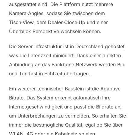
ausgestattet sind. Die Plattform nutzt mehrere
Kamera‑Angles, sodass Sie zwischen dem
Tisch‑View, dem Dealer‑Close‑Up und einer
Überblick‑Perspektive wechseln können.
Die Server‑Infrastruktur ist in Deutschland gehostet,
was die Latenzzeit minimiert. Dank einer direkten
Anbindung an das Backbone‑Netzwerk werden Bild
und Ton fast in Echtzeit übertragen.
Ein weiterer technischer Baustein ist die Adaptive
Bitrate. Das System erkennt automatisch Ihre
Internetgeschwindigkeit und passt die Bildrate an,
um Unterbrechungen zu vermeiden. So erhalten Sie
immer die bestmögliche Qualität, egal ob Sie über
WLAN, 4G oder ein Kabelnetz spielen.