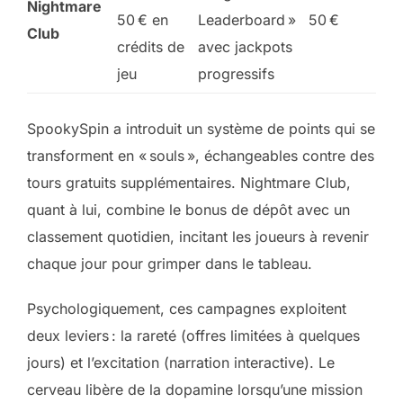
Nightmare
50 € en
Leaderboard »
50 €
Club
crédits de
avec jackpots
jeu
progressifs
SpookySpin a introduit un système de points qui se
transforment en « souls », échangeables contre des
tours gratuits supplémentaires. Nightmare Club,
quant à lui, combine le bonus de dépôt avec un
classement quotidien, incitant les joueurs à revenir
chaque jour pour grimper dans le tableau.
Psychologiquement, ces campagnes exploitent
deux leviers : la rareté (offres limitées à quelques
jours) et l’excitation (narration interactive). Le
cerveau libère de la dopamine lorsqu’une mission