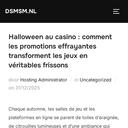
Ga
DSMSM.NL
naar
TOGG
de
inhoud
Halloween au casino : comment
les promotions effrayantes
transforment les jeux en
véritables frissons
door
Hosting Administrator
in
Uncategorized
Geplaatst
on
31/12/2025
op
Chaque automne, les salles de jeu et les
plateformes en ligne se parent de toiles d’araignée,
de citrouilles lumineuses et d’une ambiance qui