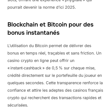
pourrait devenir la norme d’ici 2025.
Blockchain et Bitcoin pour des
bonus instantanés
L’utilisation du Bitcoin permet de délivrer des
bonus en temps réel, traçables et sans friction. Un
casino crypto en ligne peut offrir un
« instant‑cashback » de 0,5 % sur chaque mise,
crédité directement sur le portefeuille du joueur en
quelques secondes. Cette transparence renforce la
confiance et attire les adeptes des casinos français
crypto qui recherchent des transactions rapides et
sécurisées.