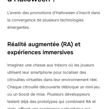
L’avenir des promotions d’Halloween s’inscrit dans
la convergence de plusieurs technologies
émergentes.
Réalité augmentée (RA) et
expériences immersives
Imaginez une chasse aux trésors où les joueurs
utilisent leur smartphone pour localiser des
citrouilles virtuelles dans leur environnement réel.
Chaque citrouille découverte débloque un mini‑jeu
ou un boost de mise. Plusieurs développeurs
testent déjà des prototypes qui combinent RA et
slots, offrant une expérience « phygitale » qui