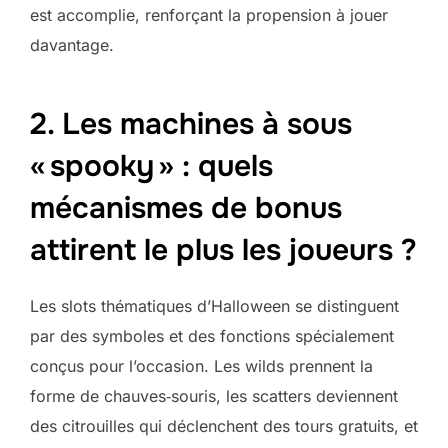
est accomplie, renforçant la propension à jouer
davantage.
2. Les machines à sous
« spooky » : quels
mécanismes de bonus
attirent le plus les joueurs ?
Les slots thématiques d’Halloween se distinguent
par des symboles et des fonctions spécialement
conçus pour l’occasion. Les wilds prennent la
forme de chauves‑souris, les scatters deviennent
des citrouilles qui déclenchent des tours gratuits, et