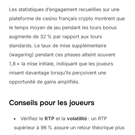
Les statistiques d’engagement recueillies sur une
plateforme de casino français crypto montrent que
le temps moyen de jeu pendant les tours bonus
augmente de 32 % par rapport aux tours
standards. Le taux de mise supplémentaire
(wagering) pendant ces phases atteint souvent
1,8 × la mise initiale, indiquant que les joueurs
misent davantage lorsqu’ils perçoivent une
opportunité de gains amplifiés.
Conseils pour les joueurs
Vérifiez le
RTP
et la
volatilité
: un RTP
supérieur à 96 % assure un retour théorique plus