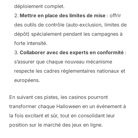
déploiement complet.
Mettre en place des limites de mise
: offrir
des outils de contrôle (auto‑exclusion, limites de
dépôt) spécialement pendant les campagnes à
forte intensité.
Collaborer avec des experts en conformité
:
s’assurer que chaque nouveau mécanisme
respecte les cadres réglementaires nationaux et
européens.
En suivant ces pistes, les casinos pourront
transformer chaque Halloween en un événement à
la fois excitant et sûr, tout en consolidant leur
position sur le marché des jeux en ligne.