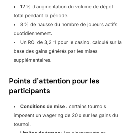
12 % d’augmentation du volume de dépôt
total pendant la période.
8 % de hausse du nombre de joueurs actifs
quotidiennement.
Un ROI de 3,2 :1 pour le casino, calculé sur la
base des gains générés par les mises
supplémentaires.
Points d’attention pour les
participants
Conditions de mise
: certains tournois
imposent un wagering de 20 x sur les gains du
tournoi.