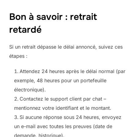
Bon à savoir : retrait
retardé
Si un retrait dépasse le délai annoncé, suivez ces
étapes :
Attendez 24 heures après le délai normal (par
exemple, 48 heures pour un portefeuille
électronique).
Contactez le support client par chat –
mentionnez votre identifiant et le montant.
Si aucune réponse sous 24 heures, envoyez
un e-mail avec toutes les preuves (date de
demande, historique).