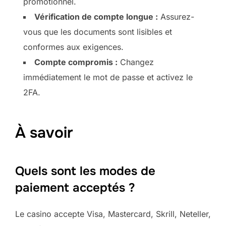
promotionnel.
Vérification de compte longue :
Assurez-
vous que les documents sont lisibles et
conformes aux exigences.
Compte compromis :
Changez
immédiatement le mot de passe et activez le
2FA.
À savoir
Quels sont les modes de
paiement acceptés ?
Le casino accepte Visa, Mastercard, Skrill, Neteller,