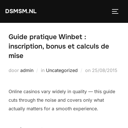
Ga
DSMSM.NL
naar
TOGGL
de
inhoud
Guide pratique Winbet :
inscription, bonus et calculs de
mise
Geplaatst
door
admin
in
Uncategorized
on
25/08/2015
op
Online casinos vary widely in quality — this guide
cuts through the noise and covers only what
actually matters for a smooth experience.