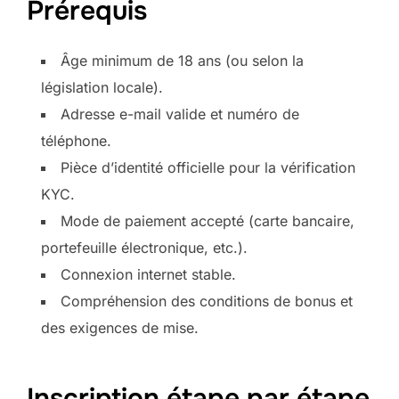
Prérequis
Âge minimum de 18 ans (ou selon la
législation locale).
Adresse e-mail valide et numéro de
téléphone.
Pièce d’identité officielle pour la vérification
KYC.
Mode de paiement accepté (carte bancaire,
portefeuille électronique, etc.).
Connexion internet stable.
Compréhension des conditions de bonus et
des exigences de mise.
Inscription étape par étape