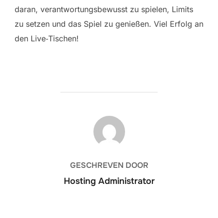
daran, verantwortungsbewusst zu spielen, Limits
zu setzen und das Spiel zu genießen. Viel Erfolg an
den Live‑Tischen!
BERICHTAUTEUR
GESCHREVEN DOOR
Hosting Administrator