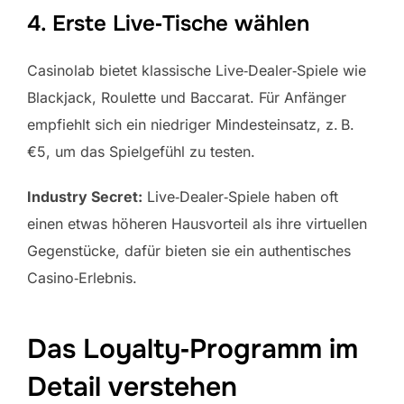
4. Erste Live‑Tische wählen
Casinolab bietet klassische Live‑Dealer‑Spiele wie
Blackjack, Roulette und Baccarat. Für Anfänger
empfiehlt sich ein niedriger Mindesteinsatz, z. B.
€5, um das Spielgefühl zu testen.
Industry Secret:
Live‑Dealer‑Spiele haben oft
einen etwas höheren Hausvorteil als ihre virtuellen
Gegenstücke, dafür bieten sie ein authentisches
Casino‑Erlebnis.
Das Loyalty‑Programm im
Detail verstehen