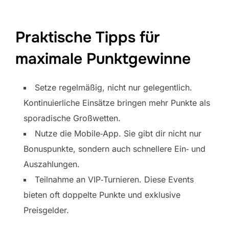
Praktische Tipps für
maximale Punktgewinne
Setze regelmäßig, nicht nur gelegentlich.
Kontinuierliche Einsätze bringen mehr Punkte als
sporadische Großwetten.
Nutze die Mobile‑App. Sie gibt dir nicht nur
Bonuspunkte, sondern auch schnellere Ein‑ und
Auszahlungen.
Teilnahme an VIP‑Turnieren. Diese Events
bieten oft doppelte Punkte und exklusive
Preisgelder.