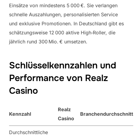
Einsätze von mindestens 5 000 €. Sie verlangen
schnelle Auszahlungen, personalisierten Service
und exklusive Promotionen. In Deutschland gibt es
schätzungsweise 12 000 aktive High‑Roller, die
jährlich rund 300 Mio. € umsetzen.
Schlüsselkennzahlen und
Performance von Realz
Casino
Realz
Kennzahl
Branchendurchschnitt
Casino
Durchschnittliche