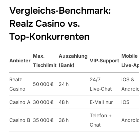
Vergleichs‑Benchmark:
Realz Casino vs.
Top‑Konkurrenten
Max.
Auszahlung
Mobile
Anbieter
VIP‑Support
Tischlimit
(Bank)
Live‑A
Realz
24/7
iOS &
50 000 €
24 h
Casino
Live‑Chat
Androi
Casino A
30 000 €
48 h
E‑Mail nur
iOS
Telefon +
Casino B
35 000 €
36 h
Androi
Chat