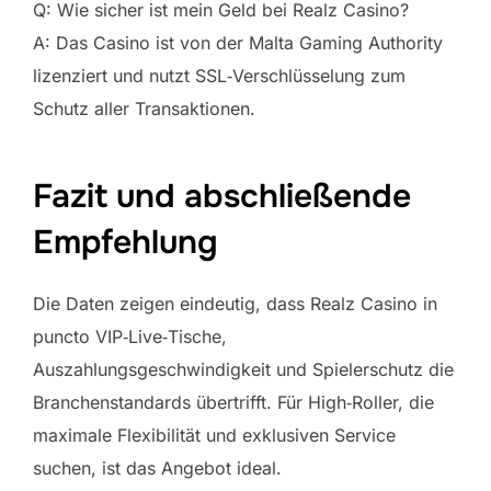
Q: Wie sicher ist mein Geld bei Realz Casino?
A: Das Casino ist von der Malta Gaming Authority
lizenziert und nutzt SSL‑Verschlüsselung zum
Schutz aller Transaktionen.
Fazit und abschließende
Empfehlung
Die Daten zeigen eindeutig, dass Realz Casino in
puncto VIP‑Live‑Tische,
Auszahlungsgeschwindigkeit und Spielerschutz die
Branchenstandards übertrifft. Für High‑Roller, die
maximale Flexibilität und exklusiven Service
suchen, ist das Angebot ideal.