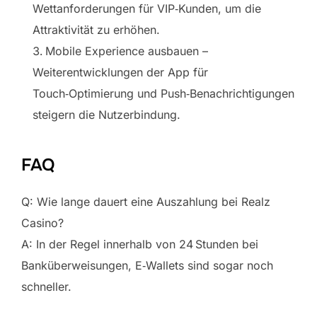
Wettanforderungen für VIP‑Kunden, um die
Attraktivität zu erhöhen.
Mobile Experience ausbauen –
Weiterentwicklungen der App für
Touch‑Optimierung und Push‑Benachrichtigungen
steigern die Nutzerbindung.
FAQ
Q: Wie lange dauert eine Auszahlung bei Realz
Casino?
A: In der Regel innerhalb von 24 Stunden bei
Banküberweisungen, E‑Wallets sind sogar noch
schneller.