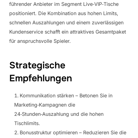
führender Anbieter im Segment Live‑VIP‑Tische
positioniert. Die Kombination aus hohen Limits,
schnellen Auszahlungen und einem zuverlässigen
Kundenservice schafft ein attraktives Gesamtpaket
für anspruchsvolle Spieler.
Strategische
Empfehlungen
Kommunikation stärken – Betonen Sie in
Marketing‑Kampagnen die
24‑Stunden‑Auszahlung und die hohen
Tischlimits.
Bonusstruktur optimieren – Reduzieren Sie die