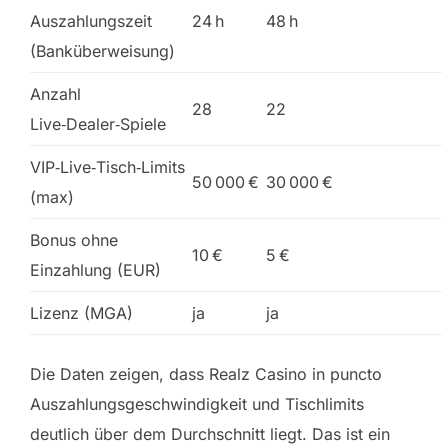
Auszahlungszeit
24 h
48 h
(Banküberweisung)
Anzahl
28
22
Live‑Dealer‑Spiele
VIP‑Live‑Tisch‑Limits
50 000 €
30 000 €
(max)
Bonus ohne
10 €
5 €
Einzahlung (EUR)
Lizenz (MGA)
ja
ja
Die Daten zeigen, dass Realz Casino in puncto
Auszahlungsgeschwindigkeit und Tischlimits
deutlich über dem Durchschnitt liegt. Das ist ein