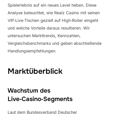
Spielerlebnis auf ein neues Level heben. Diese
Analyse beleuchtet, wie Realz Casino mit seinen
VIP‑Live‑Tischen gezielt auf High‑Roller eingeht
und welche Vorteile daraus resultieren. Wir
untersuchen Markttrends, Kennzahlen,
Vergleichsbenchmarks und geben abschließende
Handlungsempfehlungen.
Marktüberblick
Wachstum des
Live‑Casino‑Segments
Laut dem Bundesverband Deutscher