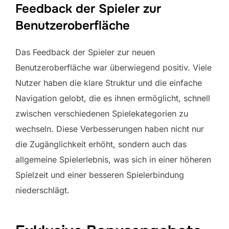
Feedback der Spieler zur
Benutzeroberfläche
Das Feedback der Spieler zur neuen
Benutzeroberfläche war überwiegend positiv. Viele
Nutzer haben die klare Struktur und die einfache
Navigation gelobt, die es ihnen ermöglicht, schnell
zwischen verschiedenen Spielekategorien zu
wechseln. Diese Verbesserungen haben nicht nur
die Zugänglichkeit erhöht, sondern auch das
allgemeine Spielerlebnis, was sich in einer höheren
Spielzeit und einer besseren Spielerbindung
niederschlägt.