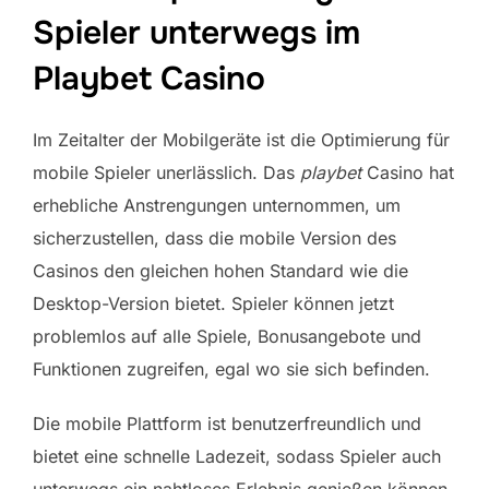
Spieler unterwegs im
Playbet Casino
Im Zeitalter der Mobilgeräte ist die Optimierung für
mobile Spieler unerlässlich. Das
playbet
Casino hat
erhebliche Anstrengungen unternommen, um
sicherzustellen, dass die mobile Version des
Casinos den gleichen hohen Standard wie die
Desktop-Version bietet. Spieler können jetzt
problemlos auf alle Spiele, Bonusangebote und
Funktionen zugreifen, egal wo sie sich befinden.
Die mobile Plattform ist benutzerfreundlich und
bietet eine schnelle Ladezeit, sodass Spieler auch