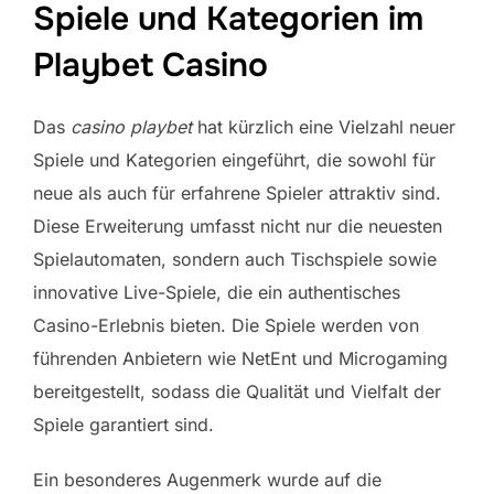
Spiele und Kategorien im
Playbet Casino
Das
casino playbet
hat kürzlich eine Vielzahl neuer
Spiele und Kategorien eingeführt, die sowohl für
neue als auch für erfahrene Spieler attraktiv sind.
Diese Erweiterung umfasst nicht nur die neuesten
Spielautomaten, sondern auch Tischspiele sowie
innovative Live-Spiele, die ein authentisches
Casino-Erlebnis bieten. Die Spiele werden von
führenden Anbietern wie NetEnt und Microgaming
bereitgestellt, sodass die Qualität und Vielfalt der
Spiele garantiert sind.
Ein besonderes Augenmerk wurde auf die