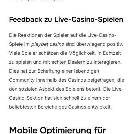
Feedback zu Live-Casino-Spielen
Die Reaktionen der Spieler auf die Live-Casino-
Spiele im
playbet casino
sind überwiegend positiv.
Viele Spieler schätzen die Möglichkeit, in Echtzeit
zu spielen und mit echten Dealern zu interagieren.
Dies hat zur Schaffung einer lebendigen
Community innerhalb des Casinos beigetragen, die
den sozialen Aspekt des Spielens betont. Die Live-
Casino-Sektion hat sich schnell zu einem der
beliebtesten Bereiche des Casinos entwickelt.
Mobile Optimierung für