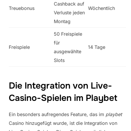
Cashback auf
Treuebonus
Wöchentlich
Verluste jeden
Montag
50 Freispiele
für
Freispiele
14 Tage
ausgewählte
Slots
Die Integration von Live-
Casino-Spielen im Playbet
Ein besonders aufregendes Feature, das im
playbet
Casino hinzugefügt wurde, ist die Integration von