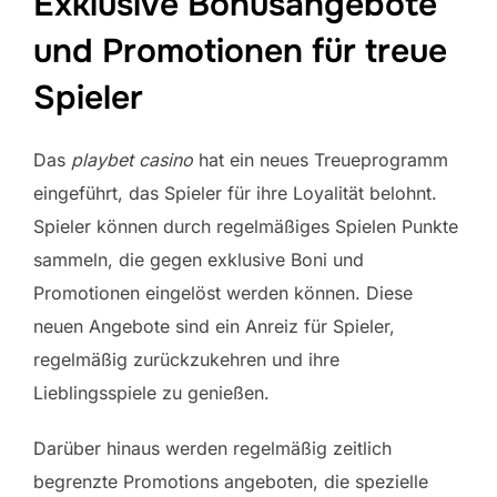
Exklusive Bonusangebote
und Promotionen für treue
Spieler
Das
playbet casino
hat ein neues Treueprogramm
eingeführt, das Spieler für ihre Loyalität belohnt.
Spieler können durch regelmäßiges Spielen Punkte
sammeln, die gegen exklusive Boni und
Promotionen eingelöst werden können. Diese
neuen Angebote sind ein Anreiz für Spieler,
regelmäßig zurückzukehren und ihre
Lieblingsspiele zu genießen.
Darüber hinaus werden regelmäßig zeitlich
begrenzte Promotions angeboten, die spezielle