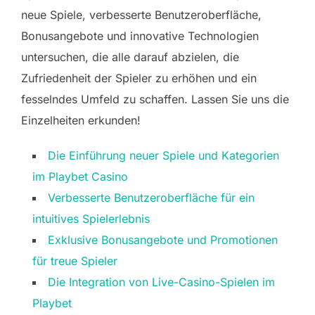
neue Spiele, verbesserte Benutzeroberfläche,
Bonusangebote und innovative Technologien
untersuchen, die alle darauf abzielen, die
Zufriedenheit der Spieler zu erhöhen und ein
fesselndes Umfeld zu schaffen. Lassen Sie uns die
Einzelheiten erkunden!
Die Einführung neuer Spiele und Kategorien
im Playbet Casino
Verbesserte Benutzeroberfläche für ein
intuitives Spielerlebnis
Exklusive Bonusangebote und Promotionen
für treue Spieler
Die Integration von Live-Casino-Spielen im
Playbet