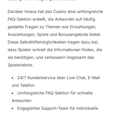
Darüber hinaus hat das Casino eine umfangreiche
FAQ-Sektion erstellt, die Antworten auf häufig
gestellte Fragen zu Themen wie Einzahlungen,
Auszahlungen, Spiele und Bonusangebote bietet.
Diese Selbsthilfemöglichkeiten tragen dazu bei,
dass Spieler schnell die Informationen finden, die
sie benötigen, und verbessern insgesamt das
Spielerlebnis.
24/7 Kundenservice über Live-Chat, E-Mail
und Telefon
Umfangreiche FAQ-Sektion für schnelle
Antworten
Engagiertes Support-Team für individuelle