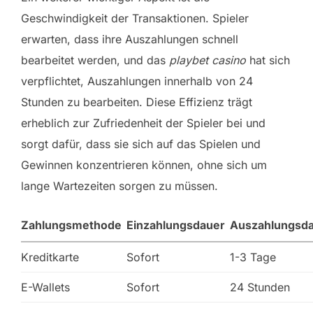
Geschwindigkeit der Transaktionen. Spieler
erwarten, dass ihre Auszahlungen schnell
bearbeitet werden, und das
playbet casino
hat sich
verpflichtet, Auszahlungen innerhalb von 24
Stunden zu bearbeiten. Diese Effizienz trägt
erheblich zur Zufriedenheit der Spieler bei und
sorgt dafür, dass sie sich auf das Spielen und
Gewinnen konzentrieren können, ohne sich um
lange Wartezeiten sorgen zu müssen.
Zahlungsmethode
Einzahlungsdauer
Auszahlungsd
Kreditkarte
Sofort
1-3 Tage
E-Wallets
Sofort
24 Stunden