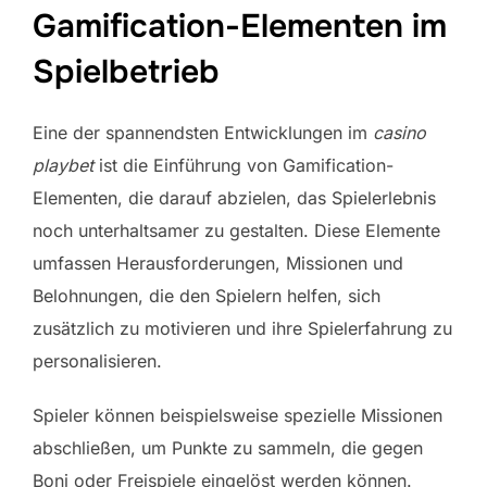
Gamification-Elementen im
Spielbetrieb
Eine der spannendsten Entwicklungen im
casino
playbet
ist die Einführung von Gamification-
Elementen, die darauf abzielen, das Spielerlebnis
noch unterhaltsamer zu gestalten. Diese Elemente
umfassen Herausforderungen, Missionen und
Belohnungen, die den Spielern helfen, sich
zusätzlich zu motivieren und ihre Spielerfahrung zu
personalisieren.
Spieler können beispielsweise spezielle Missionen
abschließen, um Punkte zu sammeln, die gegen
Boni oder Freispiele eingelöst werden können.