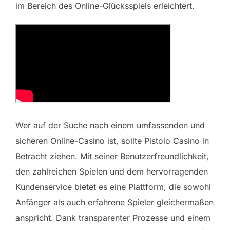
im Bereich des Online-Glücksspiels erleichtert.
Wer auf der Suche nach einem umfassenden und
sicheren Online-Casino ist, sollte Pistolo Casino in
Betracht ziehen. Mit seiner Benutzerfreundlichkeit,
den zahlreichen Spielen und dem hervorragenden
Kundenservice bietet es eine Plattform, die sowohl
Anfänger als auch erfahrene Spieler gleichermaßen
anspricht. Dank transparenter Prozesse und einem