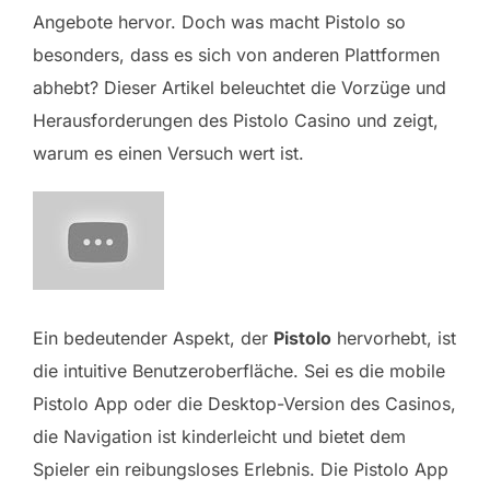
Angebote hervor. Doch was macht Pistolo so
besonders, dass es sich von anderen Plattformen
abhebt? Dieser Artikel beleuchtet die Vorzüge und
Herausforderungen des Pistolo Casino und zeigt,
warum es einen Versuch wert ist.
Ein bedeutender Aspekt, der
Pistolo
hervorhebt, ist
die intuitive Benutzeroberfläche. Sei es die mobile
Pistolo App oder die Desktop-Version des Casinos,
die Navigation ist kinderleicht und bietet dem
Spieler ein reibungsloses Erlebnis. Die Pistolo App