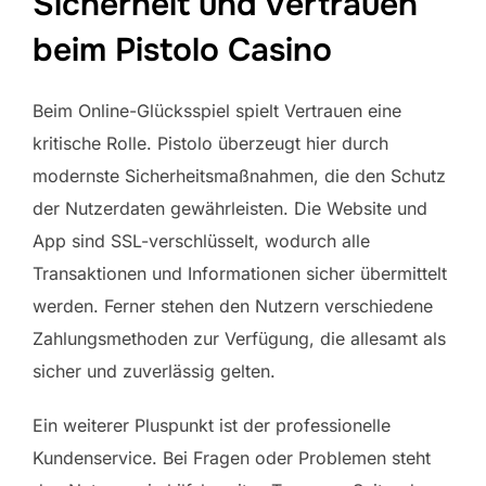
Sicherheit und Vertrauen
beim Pistolo Casino
Beim Online-Glücksspiel spielt Vertrauen eine
kritische Rolle. Pistolo überzeugt hier durch
modernste Sicherheitsmaßnahmen, die den Schutz
der Nutzerdaten gewährleisten. Die Website und
App sind SSL-verschlüsselt, wodurch alle
Transaktionen und Informationen sicher übermittelt
werden. Ferner stehen den Nutzern verschiedene
Zahlungsmethoden zur Verfügung, die allesamt als
sicher und zuverlässig gelten.
Ein weiterer Pluspunkt ist der professionelle
Kundenservice. Bei Fragen oder Problemen steht