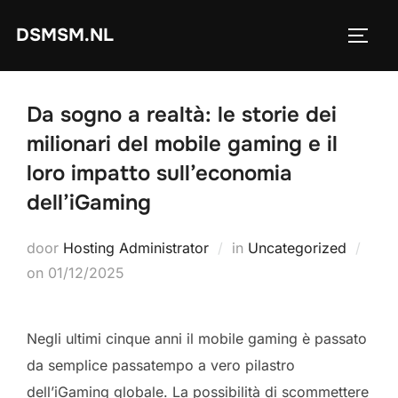
Ga
DSMSM.NL
naar
TOGGL
de
inhoud
Da sogno a realtà: le storie dei
milionari del mobile gaming e il
loro impatto sull’economia
dell’iGaming
door
Hosting Administrator
in
Uncategorized
Geplaatst
on
01/12/2025
op
Negli ultimi cinque anni il mobile gaming è passato
da semplice passatempo a vero pilastro
dell’iGaming globale. La possibilità di scommettere