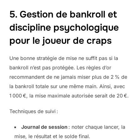
5. Gestion de bankroll et
discipline psychologique
pour le joueur de craps
Une bonne stratégie de mise ne suffit pas si la
bankroll n’est pas protégée. Les règles d’or
recommandent de ne jamais miser plus de 2 % de
la bankroll totale sur une même main. Ainsi, avec
1 000 €, la mise maximale autorisée serait de 20 €.
Techniques de suivi :
Journal de session
: noter chaque lancer, la
mise, le résultat et le solde final.