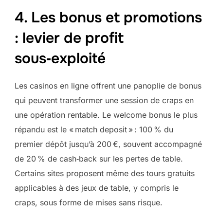
4. Les bonus et promotions
: levier de profit
sous‑exploité
Les casinos en ligne offrent une panoplie de bonus
qui peuvent transformer une session de craps en
une opération rentable. Le welcome bonus le plus
répandu est le « match deposit » : 100 % du
premier dépôt jusqu’à 200 €, souvent accompagné
de 20 % de cash‑back sur les pertes de table.
Certains sites proposent même des tours gratuits
applicables à des jeux de table, y compris le
craps, sous forme de mises sans risque.