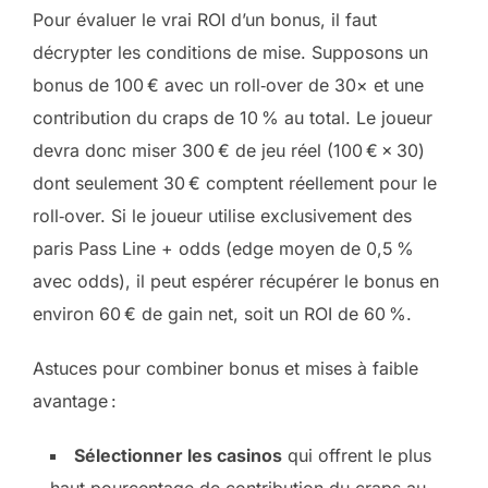
Pour évaluer le vrai ROI d’un bonus, il faut
décrypter les conditions de mise. Supposons un
bonus de 100 € avec un roll‑over de 30× et une
contribution du craps de 10 % au total. Le joueur
devra donc miser 300 € de jeu réel (100 € × 30)
dont seulement 30 € comptent réellement pour le
roll‑over. Si le joueur utilise exclusivement des
paris Pass Line + odds (edge moyen de 0,5 %
avec odds), il peut espérer récupérer le bonus en
environ 60 € de gain net, soit un ROI de 60 %.
Astuces pour combiner bonus et mises à faible
avantage :
Sélectionner les casinos
qui offrent le plus
haut pourcentage de contribution du craps au