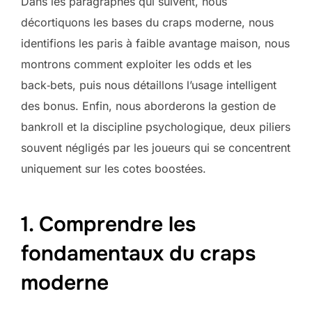
Dans les paragraphes qui suivent, nous
décortiquons les bases du craps moderne, nous
identifions les paris à faible avantage maison, nous
montrons comment exploiter les odds et les
back‑bets, puis nous détaillons l’usage intelligent
des bonus. Enfin, nous aborderons la gestion de
bankroll et la discipline psychologique, deux piliers
souvent négligés par les joueurs qui se concentrent
uniquement sur les cotes boostées.
1. Comprendre les
fondamentaux du craps
moderne