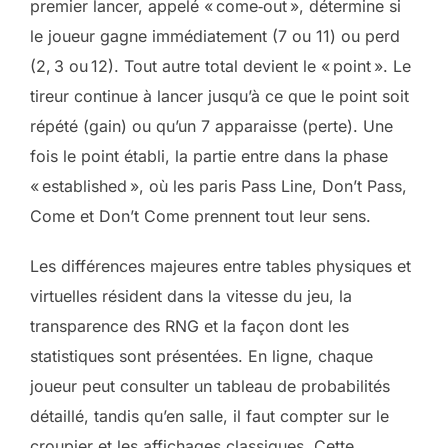
premier lancer, appelé « come‑out », détermine si
le joueur gagne immédiatement (7 ou 11) ou perd
(2, 3 ou 12). Tout autre total devient le « point ». Le
tireur continue à lancer jusqu’à ce que le point soit
répété (gain) ou qu’un 7 apparaisse (perte). Une
fois le point établi, la partie entre dans la phase
« established », où les paris Pass Line, Don’t Pass,
Come et Don’t Come prennent tout leur sens.
Les différences majeures entre tables physiques et
virtuelles résident dans la vitesse du jeu, la
transparence des RNG et la façon dont les
statistiques sont présentées. En ligne, chaque
joueur peut consulter un tableau de probabilités
détaillé, tandis qu’en salle, il faut compter sur le
croupier et les affichages classiques. Cette