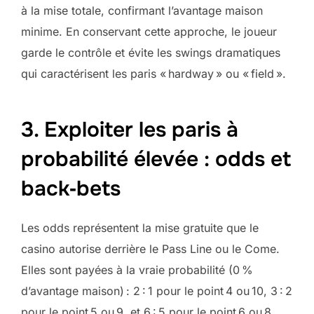
à la mise totale, confirmant l’avantage maison
minime. En conservant cette approche, le joueur
garde le contrôle et évite les swings dramatiques
qui caractérisent les paris « hardway » ou « field ».
3. Exploiter les paris à
probabilité élevée : odds et
back‑bets
Les odds représentent la mise gratuite que le
casino autorise derrière le Pass Line ou le Come.
Elles sont payées à la vraie probabilité (0 %
d’avantage maison) : 2 : 1 pour le point 4 ou 10, 3 : 2
pour le point 5 ou 9, et 6 : 5 pour le point 6 ou 8.