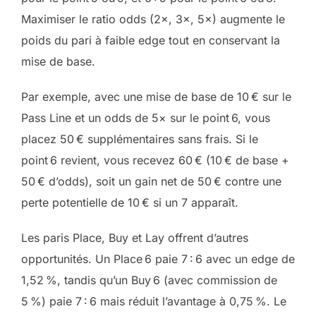
Maximiser le ratio odds (2×, 3×, 5×) augmente le
poids du pari à faible edge tout en conservant la
mise de base.
Par exemple, avec une mise de base de 10 € sur le
Pass Line et un odds de 5× sur le point 6, vous
placez 50 € supplémentaires sans frais. Si le
point 6 revient, vous recevez 60 € (10 € de base +
50 € d’odds), soit un gain net de 50 € contre une
perte potentielle de 10 € si un 7 apparaît.
Les paris Place, Buy et Lay offrent d’autres
opportunités. Un Place 6 paie 7 : 6 avec un edge de
1,52 %, tandis qu’un Buy 6 (avec commission de
5 %) paie 7 : 6 mais réduit l’avantage à 0,75 %. Le