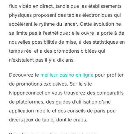
flux vidéo en direct, tandis que les établissements
physiques proposent des tables électroniques qui
accélèrent le rythme du lancer. Cette évolution ne
se limite pas à l’esthétique : elle ouvre la porte à de
nouvelles possibilités de mise, à des statistiques en
temps réel et à des promotions ciblées qui
n’existaient pas il y a dix ans.
Découvrez le
meilleur casino en ligne
pour profiter
de promotions exclusives. Sur le site
Nipponconnection vous trouverez des comparatifs
de plateformes, des guides d’utilisation d’une
application mobile et des conseils de paris pour
divers jeux de table, dont le craps.