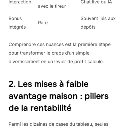
Interaction
Chat live ou IA
avec le tireur
Bonus
Souvent liés aux
Rare
intégrés
dépôts
Comprendre ces nuances est la première étape
pour transformer le craps d’un simple
divertissement en un levier de profit calculé.
2. Les mises à faible
avantage maison : piliers
de la rentabilité
Parmi les dizaines de cases du tableau, seules