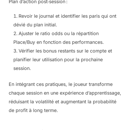
Plan d’action post‑session :
Revoir le journal et identifier les paris qui ont
dévié du plan initial.
Ajuster le ratio odds ou la répartition
Place/Buy en fonction des performances.
Vérifier les bonus restants sur le compte et
planifier leur utilisation pour la prochaine
session.
En intégrant ces pratiques, le joueur transforme
chaque session en une expérience d’apprentissage,
réduisant la volatilité et augmentant la probabilité
de profit à long terme.