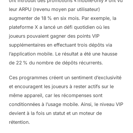
ont introduit des promotions « mobile‑only » ont vu
leur ARPU (revenu moyen par utilisateur)
augmenter de 18 % en six mois. Par exemple, la
plateforme X a lancé un défi quotidien où les
joueurs pouvaient gagner des points VIP
supplémentaires en effectuant trois dépôts via
l’application mobile. Le résultat a été une hausse
de 22 % du nombre de dépôts récurrents.
Ces programmes créent un sentiment d’exclusivité
et encouragent les joueurs à rester actifs sur le
même appareil, car les récompenses sont
conditionnées à l’usage mobile. Ainsi, le niveau VIP
devient à la fois un statut et un moteur de
rétention.