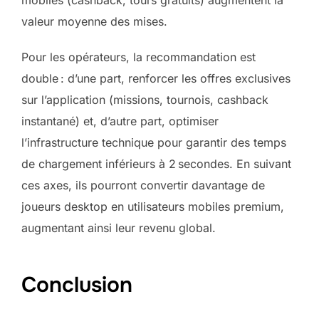
mobiles (cashback, tours gratuits) augmentent la
valeur moyenne des mises.
Pour les opérateurs, la recommandation est
double : d’une part, renforcer les offres exclusives
sur l’application (missions, tournois, cashback
instantané) et, d’autre part, optimiser
l’infrastructure technique pour garantir des temps
de chargement inférieurs à 2 secondes. En suivant
ces axes, ils pourront convertir davantage de
joueurs desktop en utilisateurs mobiles premium,
augmentant ainsi leur revenu global.
Conclusion