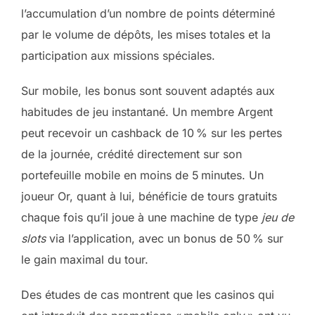
l’accumulation d’un nombre de points déterminé
par le volume de dépôts, les mises totales et la
participation aux missions spéciales.
Sur mobile, les bonus sont souvent adaptés aux
habitudes de jeu instantané. Un membre Argent
peut recevoir un cashback de 10 % sur les pertes
de la journée, crédité directement sur son
portefeuille mobile en moins de 5 minutes. Un
joueur Or, quant à lui, bénéficie de tours gratuits
chaque fois qu’il joue à une machine de type
jeu de
slots
via l’application, avec un bonus de 50 % sur
le gain maximal du tour.
Des études de cas montrent que les casinos qui