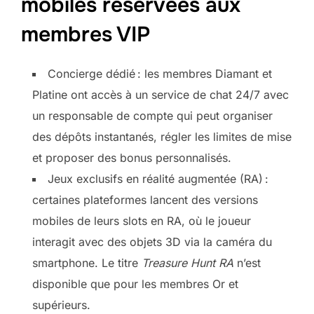
mobiles réservées aux
membres VIP
Concierge dédié : les membres Diamant et
Platine ont accès à un service de chat 24/7 avec
un responsable de compte qui peut organiser
des dépôts instantanés, régler les limites de mise
et proposer des bonus personnalisés.
Jeux exclusifs en réalité augmentée (RA) :
certaines plateformes lancent des versions
mobiles de leurs slots en RA, où le joueur
interagit avec des objets 3D via la caméra du
smartphone. Le titre
Treasure Hunt RA
n’est
disponible que pour les membres Or et
supérieurs.