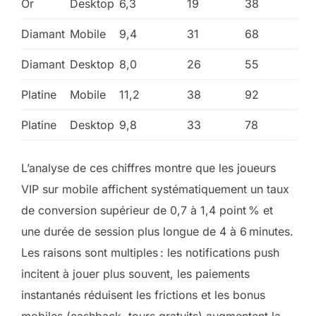
Or
Desktop
6,3
19
38
Diamant
Mobile
9,4
31
68
Diamant
Desktop
8,0
26
55
Platine
Mobile
11,2
38
92
Platine
Desktop
9,8
33
78
L’analyse de ces chiffres montre que les joueurs
VIP sur mobile affichent systématiquement un taux
de conversion supérieur de 0,7 à 1,4 point % et
une durée de session plus longue de 4 à 6 minutes.
Les raisons sont multiples : les notifications push
incitent à jouer plus souvent, les paiements
instantanés réduisent les frictions et les bonus