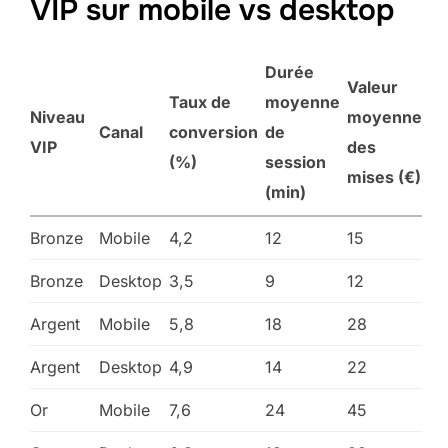
VIP sur mobile vs desktop
Durée
Valeur
Taux de
moyenne
Niveau
moyenne
Canal
conversion
de
VIP
des
(%)
session
mises (€)
(min)
Bronze
Mobile
4,2
12
15
Bronze
Desktop
3,5
9
12
Argent
Mobile
5,8
18
28
Argent
Desktop
4,9
14
22
Or
Mobile
7,6
24
45