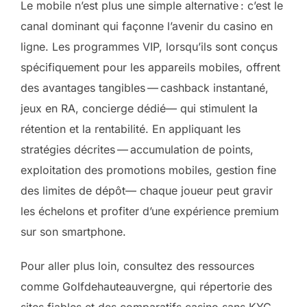
Le mobile n’est plus une simple alternative : c’est le
canal dominant qui façonne l’avenir du casino en
ligne. Les programmes VIP, lorsqu’ils sont conçus
spécifiquement pour les appareils mobiles, offrent
des avantages tangibles — cashback instantané,
jeux en RA, concierge dédié— qui stimulent la
rétention et la rentabilité. En appliquant les
stratégies décrites — accumulation de points,
exploitation des promotions mobiles, gestion fine
des limites de dépôt— chaque joueur peut gravir
les échelons et profiter d’une expérience premium
sur son smartphone.
Pour aller plus loin, consultez des ressources
comme Golfdehauteauvergne, qui répertorie des