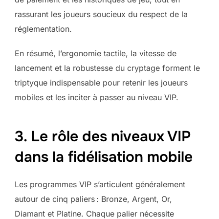
rassurant les joueurs soucieux du respect de la
réglementation.
En résumé, l’ergonomie tactile, la vitesse de
lancement et la robustesse du cryptage forment le
triptyque indispensable pour retenir les joueurs
mobiles et les inciter à passer au niveau VIP.
3. Le rôle des niveaux VIP
dans la fidélisation mobile
Les programmes VIP s’articulent généralement
autour de cinq paliers : Bronze, Argent, Or,
Diamant et Platine. Chaque palier nécessite