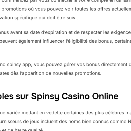
s promotions où vous pouvez voir toutes les offres actuell
ation spécifique qui doit être suivi.
onus avant sa date d’expiration et de respecter les exigenc
uvent également influencer l’éligibilité des bonus, certain
asino spinsy app, vous pouvez gérer vos bonus directement d
ates dès l’apparition de nouvelles promotions.
les sur Spinsy Casino Online
ue variée mettant en vedette certaines des plus célèbres ma
 fournisseurs de jeux incluent des noms bien connus comme 
 et de haute qualité.