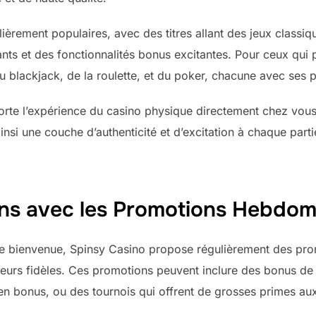
ièrement populaires, avec des titres allant des jeux classi
s et des fonctionnalités bonus excitantes. Pour ceux qui p
 blackjack, de la roulette, et du poker, chacune avec ses p
sporte l’expérience du casino physique directement chez vous
ainsi une couche d’authenticité et d’excitation à chaque part
ins avec les Promotions Hebdom
t de bienvenue, Spinsy Casino propose régulièrement des p
ueurs fidèles. Ces promotions peuvent inclure des bonus d
n bonus, ou des tournois qui offrent de grosses primes aux