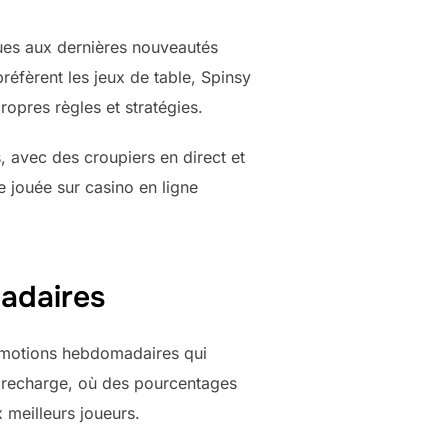
ques aux dernières nouveautés
réfèrent les jeux de table, Spinsy
ropres règles et stratégies.
, avec des croupiers en direct et
ie jouée sur casino en ligne
adaires
romotions hebdomadaires qui
e recharge, où des pourcentages
 meilleurs joueurs.