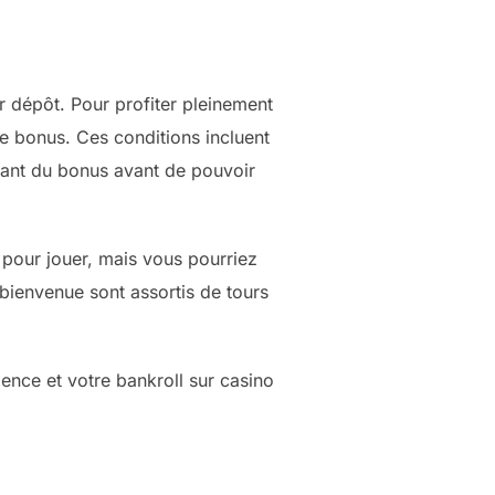
r dépôt. Pour profiter pleinement
ue bonus. Ces conditions incluent
tant du bonus avant de pouvoir
pour jouer, mais vous pourriez
 bienvenue sont assortis de tours
ence et votre bankroll sur casino