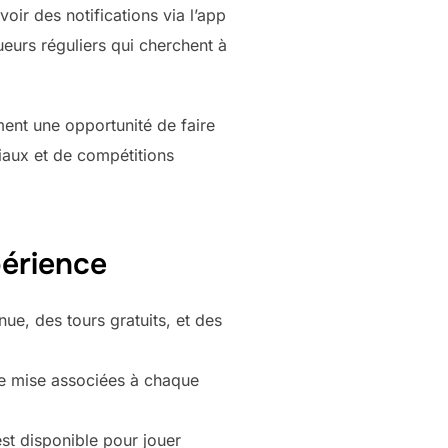
oir des notifications via l’app
eurs réguliers qui cherchent à
ent une opportunité de faire
aux et de compétitions
périence
e, des tours gratuits, et des
de mise associées à chaque
est disponible pour jouer