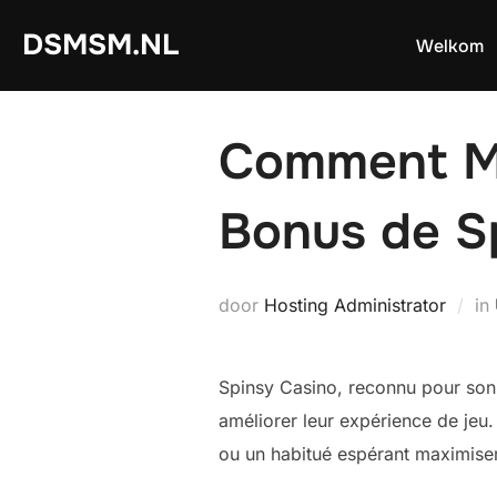
Ga
DSMSM.NL
Welkom
naar
de
inhoud
Comment Ma
Bonus de S
door
Hosting Administrator
in
Spinsy Casino, reconnu pour son i
améliorer leur expérience de je
ou un habitué espérant maximiser