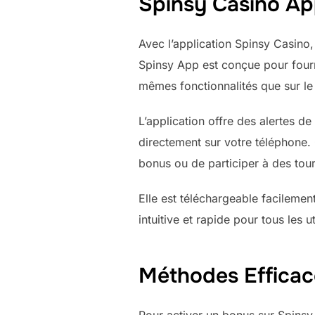
Spinsy Casino Ap
Avec l’application Spinsy Casino
Spinsy App est conçue pour fourn
mêmes fonctionnalités que sur le s
L’application offre des alertes d
directement sur votre téléphone.
bonus ou de participer à des tourn
Elle est téléchargeable facilemen
intuitive et rapide pour tous les 
Méthodes Efficac
Pour activer un bonus sur Spinsy