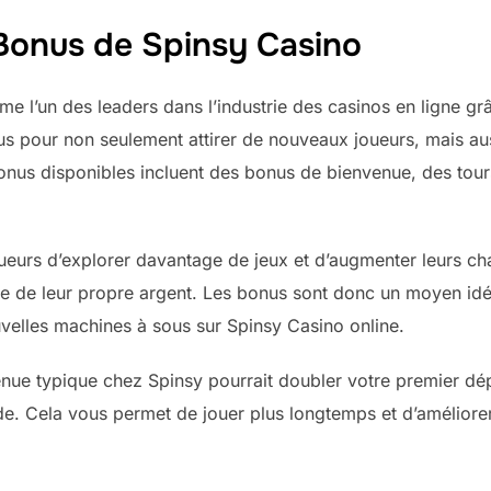
 Bonus de Spinsy Casino
e l’un des leaders dans l’industrie des casinos en ligne gr
us pour non seulement attirer de nouveaux joueurs, mais aus
onus disponibles incluent des bonus de bienvenue, des tours
ueurs d’explorer davantage de jeux et d’augmenter leurs c
e de leur propre argent. Les bonus sont donc un moyen idé
uvelles machines à sous sur Spinsy Casino online.
ue typique chez Spinsy pourrait doubler votre premier dép
de. Cela vous permet de jouer plus longtemps et d’amélior