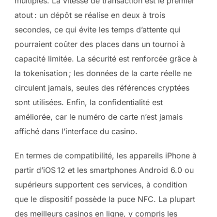
multiples. La vitesse de transaction est le premier
atout : un dépôt se réalise en deux à trois
secondes, ce qui évite les temps d’attente qui
pourraient coûter des places dans un tournoi à
capacité limitée. La sécurité est renforcée grâce à
la tokenisation ; les données de la carte réelle ne
circulent jamais, seules des références cryptées
sont utilisées. Enfin, la confidentialité est
améliorée, car le numéro de carte n’est jamais
affiché dans l’interface du casino.
En termes de compatibilité, les appareils iPhone à
partir d’iOS 12 et les smartphones Android 6.0 ou
supérieurs supportent ces services, à condition
que le dispositif possède la puce NFC. La plupart
des meilleurs casinos en ligne, y compris les