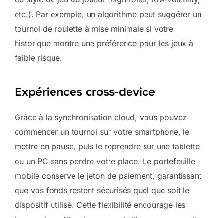
etc.). Par exemple, un algorithme peut suggérer un
tournoi de roulette à mise minimale si votre
historique montre une préférence pour les jeux à
faible risque.
Expériences cross‑device
Grâce à la synchronisation cloud, vous pouvez
commencer un tournoi sur votre smartphone, le
mettre en pause, puis le reprendre sur une tablette
ou un PC sans perdre votre place. Le portefeuille
mobile conserve le jeton de paiement, garantissant
que vos fonds restent sécurisés quel que soit le
dispositif utilisé. Cette flexibilité encourage les