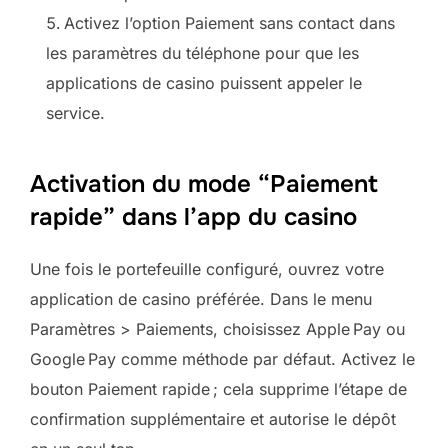
Activez l’option Paiement sans contact dans
les paramètres du téléphone pour que les
applications de casino puissent appeler le
service.
Activation du mode “Paiement
rapide” dans l’app du casino
Une fois le portefeuille configuré, ouvrez votre
application de casino préférée. Dans le menu
Paramètres > Paiements, choisissez Apple Pay ou
Google Pay comme méthode par défaut. Activez le
bouton Paiement rapide ; cela supprime l’étape de
confirmation supplémentaire et autorise le dépôt