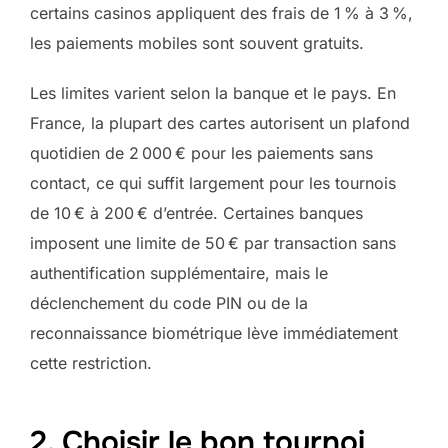
certains casinos appliquent des frais de 1 % à 3 %,
les paiements mobiles sont souvent gratuits.
Les limites varient selon la banque et le pays. En
France, la plupart des cartes autorisent un plafond
quotidien de 2 000 € pour les paiements sans
contact, ce qui suffit largement pour les tournois
de 10 € à 200 € d’entrée. Certaines banques
imposent une limite de 50 € par transaction sans
authentification supplémentaire, mais le
déclenchement du code PIN ou de la
reconnaissance biométrique lève immédiatement
cette restriction.
2. Choisir le bon tournoi