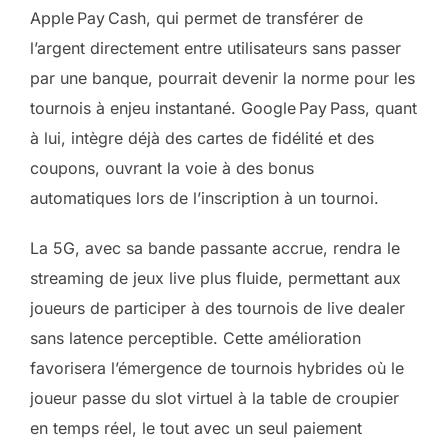
Apple Pay Cash, qui permet de transférer de
l’argent directement entre utilisateurs sans passer
par une banque, pourrait devenir la norme pour les
tournois à enjeu instantané. Google Pay Pass, quant
à lui, intègre déjà des cartes de fidélité et des
coupons, ouvrant la voie à des bonus
automatiques lors de l’inscription à un tournoi.
La 5G, avec sa bande passante accrue, rendra le
streaming de jeux live plus fluide, permettant aux
joueurs de participer à des tournois de live dealer
sans latence perceptible. Cette amélioration
favorisera l’émergence de tournois hybrides où le
joueur passe du slot virtuel à la table de croupier
en temps réel, le tout avec un seul paiement