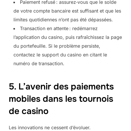
Paiement refusé : assurez‑vous que le solde
de votre compte bancaire est suffisant et que les
limites quotidiennes n’ont pas été dépassées.
Transaction en attente : redémarrez
l’application du casino, puis rafraîchissez la page
du portefeuille. Si le problème persiste,
contactez le support du casino en citant le
numéro de transaction.
5. L’avenir des paiements
mobiles dans les tournois
de casino
Les innovations ne cessent d’évoluer.