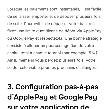
Lorsque les paiements sont instantanés, il est facile
de se laisser emporter et de déposer plusieurs fois
de suite. Pour éviter de dépasser votre bankroll,
fixez une limite quotidienne de dépôt via Apple Pay
ou Google Pay et respectez‑la. Une bonne stratégie
consiste à allouer un pourcentage fixe de votre
capital total à chaque tournoi (par exemple, 5 %).
Ainsi, même si vous perdez plusieurs fois, votre
solde reste viable pour les prochains challenges.
3. Configuration pas‑à‑pas
d’Apple Pay et Google Pay
sur votre application de