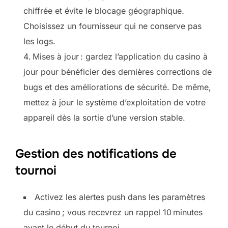
chiffrée et évite le blocage géographique.
Choisissez un fournisseur qui ne conserve pas
les logs.
Mises à jour : gardez l’application du casino à
jour pour bénéficier des dernières corrections de
bugs et des améliorations de sécurité. De même,
mettez à jour le système d’exploitation de votre
appareil dès la sortie d’une version stable.
Gestion des notifications de
tournoi
Activez les alertes push dans les paramètres
du casino ; vous recevrez un rappel 10 minutes
avant le début du tournoi.