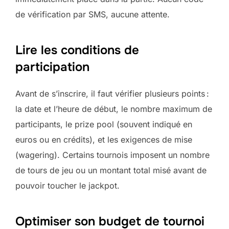
de vérification par SMS, aucune attente.
Lire les conditions de
participation
Avant de s’inscrire, il faut vérifier plusieurs points :
la date et l’heure de début, le nombre maximum de
participants, le prize pool (souvent indiqué en
euros ou en crédits), et les exigences de mise
(wagering). Certains tournois imposent un nombre
de tours de jeu ou un montant total misé avant de
pouvoir toucher le jackpot.
Optimiser son budget de tournoi