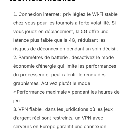
Connexion internet : privilégiez le Wi‑Fi stable
chez vous pour les tournois à forte volatilité. Si
vous jouez en déplacement, la 5G offre une
latence plus faible que la 4G, réduisant les
risques de déconnexion pendant un spin décisif.
Paramètres de batterie : désactivez le mode
économie d’énergie qui limite les performances
du processeur et peut ralentir le rendu des
graphismes. Activez plutôt le mode
« Performance maximale » pendant les heures de
jeu.
VPN fiable : dans les juridictions où les jeux
d’argent réel sont restreints, un VPN avec
serveurs en Europe garantit une connexion