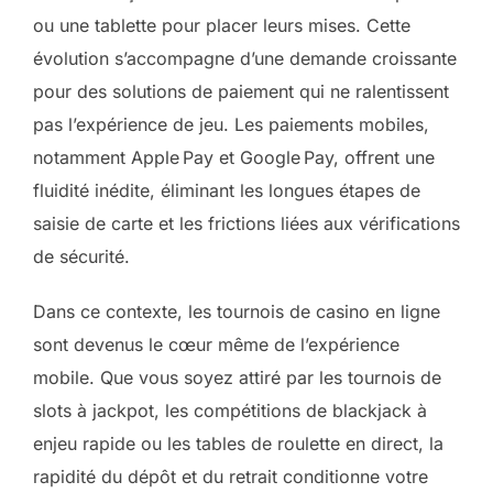
ou une tablette pour placer leurs mises. Cette
évolution s’accompagne d’une demande croissante
pour des solutions de paiement qui ne ralentissent
pas l’expérience de jeu. Les paiements mobiles,
notamment Apple Pay et Google Pay, offrent une
fluidité inédite, éliminant les longues étapes de
saisie de carte et les frictions liées aux vérifications
de sécurité.
Dans ce contexte, les tournois de casino en ligne
sont devenus le cœur même de l’expérience
mobile. Que vous soyez attiré par les tournois de
slots à jackpot, les compétitions de blackjack à
enjeu rapide ou les tables de roulette en direct, la
rapidité du dépôt et du retrait conditionne votre