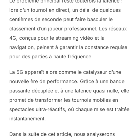
Le problème principal reste toutefois la latence :
lors d’un tournoi en direct, un délai de quelques
centièmes de seconde peut faire basculer le
classement d’un joueur professionnel. Les réseaux
4G, conçus pour le streaming vidéo et la
navigation, peinent à garantir la constance requise
pour des parties à haute fréquence.
La 5G apparaît alors comme le catalyseur d’une
nouvelle ère de performance. Grâce à une bande
passante décuplée et à une latence quasi nulle, elle
promet de transformer les tournois mobiles en
spectacles ultra‑réactifs, où chaque mise est traitée
instantanément.
Dans la suite de cet article, nous analyserons