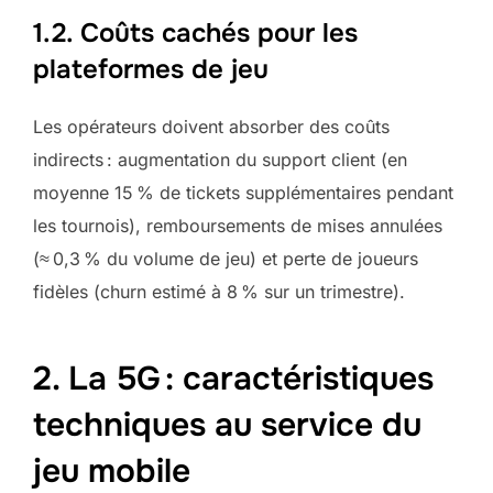
1.2. Coûts cachés pour les
plateformes de jeu
Les opérateurs doivent absorber des coûts
indirects : augmentation du support client (en
moyenne 15 % de tickets supplémentaires pendant
les tournois), remboursements de mises annulées
(≈ 0,3 % du volume de jeu) et perte de joueurs
fidèles (churn estimé à 8 % sur un trimestre).
2. La 5G : caractéristiques
techniques au service du
jeu mobile