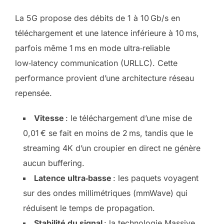
La 5G propose des débits de 1 à 10 Gb/s en
téléchargement et une latence inférieure à 10 ms,
parfois même 1 ms en mode ultra‑reliable
low‑latency communication (URLLC). Cette
performance provient d’une architecture réseau
repensée.
Vitesse
: le téléchargement d’une mise de
0,01 € se fait en moins de 2 ms, tandis que le
streaming 4K d’un croupier en direct ne génère
aucun buffering.
Latence ultra‑basse
: les paquets voyagent
sur des ondes millimétriques (mmWave) qui
réduisent le temps de propagation.
Stabilité du signal
: la technologie Massive