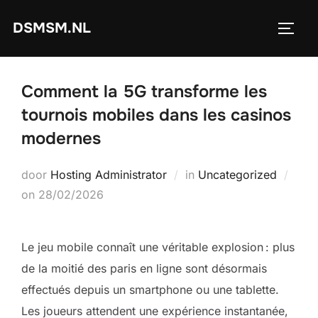
Ga
DSMSM.NL
naar
TOGGL
de
inhoud
Comment la 5G transforme les
tournois mobiles dans les casinos
modernes
door
Hosting Administrator
in
Uncategorized
Geplaatst
on
28/02/2026
op
Le jeu mobile connaît une véritable explosion : plus
de la moitié des paris en ligne sont désormais
effectués depuis un smartphone ou une tablette.
Les joueurs attendent une expérience instantanée,