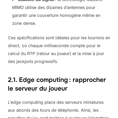
MIMO utilise des dizaines d’antennes pour
garantir une couverture homogène même en
zone dense.
Ces spécifications sont idéales pour les tournois en
direct, où chaque milliseconde compte pour le
calcul du RTP (retour au joueur) et la mise à jour
des jackpots progressifs.
2.1. Edge computing : rapprocher
le serveur du joueur
L’edge computing place des serveurs miniatures
aux abords des tours de téléphonie. Ainsi, les