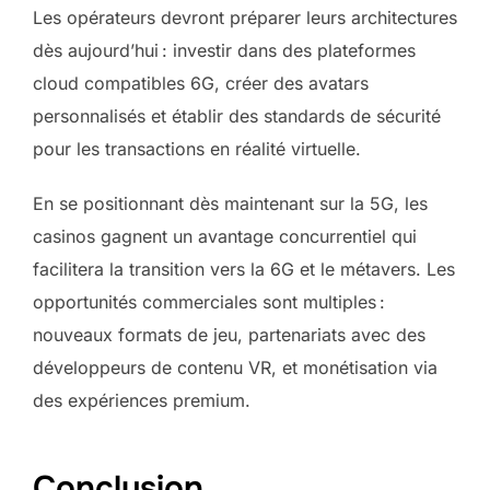
Les opérateurs devront préparer leurs architectures
dès aujourd’hui : investir dans des plateformes
cloud compatibles 6G, créer des avatars
personnalisés et établir des standards de sécurité
pour les transactions en réalité virtuelle.
En se positionnant dès maintenant sur la 5G, les
casinos gagnent un avantage concurrentiel qui
facilitera la transition vers la 6G et le métavers. Les
opportunités commerciales sont multiples :
nouveaux formats de jeu, partenariats avec des
développeurs de contenu VR, et monétisation via
des expériences premium.
Conclusion