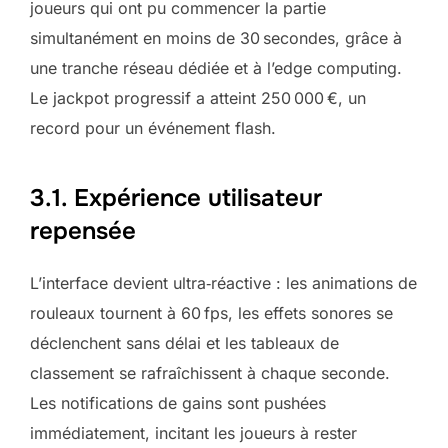
joueurs qui ont pu commencer la partie
simultanément en moins de 30 secondes, grâce à
une tranche réseau dédiée et à l’edge computing.
Le jackpot progressif a atteint 250 000 €, un
record pour un événement flash.
3.1. Expérience utilisateur
repensée
L’interface devient ultra‑réactive : les animations de
rouleaux tournent à 60 fps, les effets sonores se
déclenchent sans délai et les tableaux de
classement se rafraîchissent à chaque seconde.
Les notifications de gains sont pushées
immédiatement, incitant les joueurs à rester