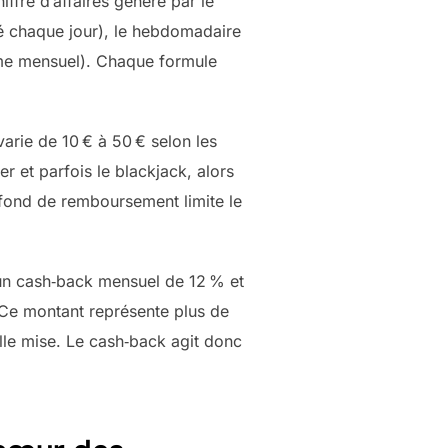
ffre d’affaires généré par le
sé chaque jour), le hebdomadaire
ume mensuel). Chaque formule
arie de 10 € à 50 € selon les
r et parfois le blackjack, alors
afond de remboursement limite le
 un cash‑back mensuel de 12 % et
. Ce montant représente plus de
le mise. Le cash‑back agit donc