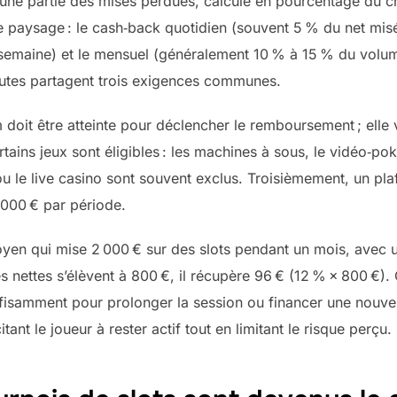
une partie des mises perdues, calculé en pourcentage du chi
e paysage : le cash‑back quotidien (souvent 5 % du net mi
a semaine) et le mensuel (généralement 10 % à 15 % du vol
outes partagent trois exigences communes.
oit être atteinte pour déclencher le remboursement ; elle v
ains jeux sont éligibles : les machines à sous, le vidéo‑poke
ou le live casino sont souvent exclus. Troisièmement, un pl
1 000 € par période.
oyen qui mise 2 000 € sur des slots pendant un mois, avec
s nettes s’élèvent à 800 €, il récupère 96 € (12 % × 800 €)
isamment pour prolonger la session ou financer une nouvel
t le joueur à rester actif tout en limitant le risque perçu.