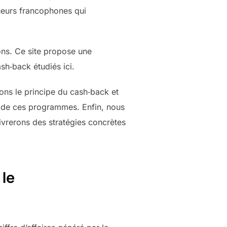
oueurs francophones qui
ns. Ce site propose une
sh‑back étudiés ici.
ons le principe du cash‑back et
er de ces programmes. Enfin, nous
ivrerons des stratégies concrètes
 le