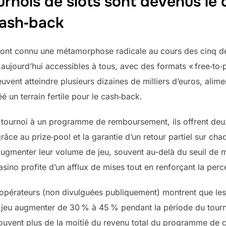
ournois de slots sont devenus le
ash‑back
 ont connu une métamorphose radicale au cours des cinq de
 aujourd’hui accessibles à tous, avec des formats « free‑to‑
euvent atteindre plusieurs dizaines de milliers d’euros, alim
éé un terrain fertile pour le cash‑back.
 tournoi à un programme de remboursement, ils offrent deux 
râce au prize‑pool et la garantie d’un retour partiel sur ch
augmenter leur volume de jeu, souvent au-delà du seuil de 
ino profite d’un afflux de mises tout en renforçant la perc
 opérateurs (non divulguées publiquement) montrent que les 
 jeu augmenter de 30 % à 45 % pendant la période du tourno
souvent plus de la moitié du revenu total du programme de c