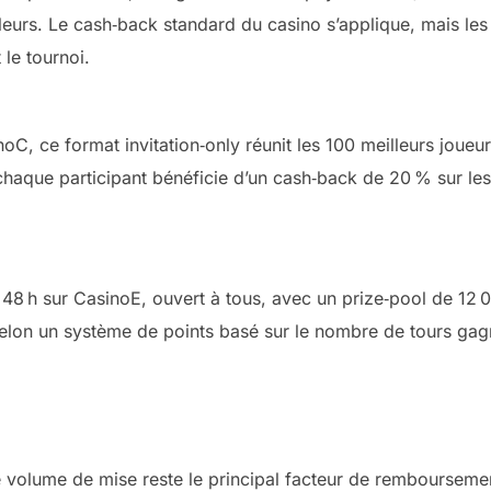
lleurs. Le cash‑back standard du casino s’applique, mais les
le tournoi.
oC, ce format invitation‑only réunit les 100 meilleurs joue
 chaque participant bénéficie d’un cash‑back de 20 % sur les
e 48 h sur CasinoE, ouvert à tous, avec un prize‑pool de 12
 selon un système de points basé sur le nombre de tours gag
le volume de mise reste le principal facteur de remboursement