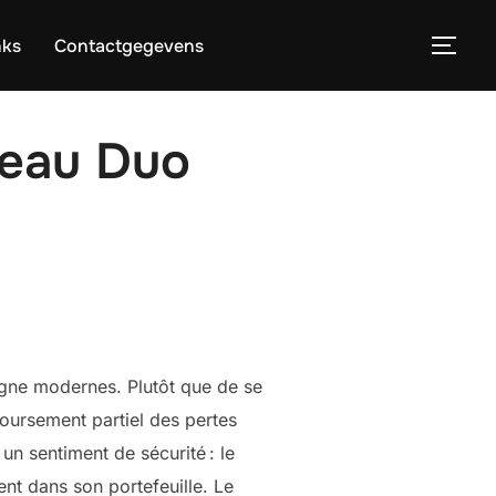
nks
Contactgegevens
TOGG
veau Duo
igne modernes. Plutôt que de se
boursement partiel des pertes
 sentiment de sécurité : le
ent dans son portefeuille. Le